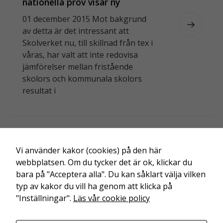
nationella prov visar ny
a
statistik från Skolverket
tt
01 december 2015 Mot bakgrund
vi
av detta är det intressant att
s
Skolverket nu , till skillnad från tex i
k
våras , har valt att inte redovisa
a
jämförelser mellan fristående
k
skolors och kommunala skolors
u
resultat i
n
n
a
f
←
äldre
ö
nyare
→
r
Vi använder kakor (cookies) på den här
b
webbplatsen. Om du tycker det är ok, klickar du
ä
bara på "Acceptera alla". Du kan såklart välja vilken
tt
typ av kakor du vill ha genom att klicka på
r
"Inställningar".
Läs vår cookie policy
a
w
Friskolornas riksförbund är en branschorganisation för