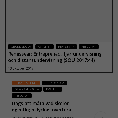
Läs mer
GRUNDSKOLA
KVALITET
REMISSVAR
RESULTAT
Remissvar: Entreprenad, fjärrundervisning
och distansundervisning (SOU 2017:44)
13 oktober 2017
DEBATTARTIKEL
GRUNDSKOLA
Läs mer
GYMNASIESKOLA
KVALITET
RESULTAT
Dags att mäta vad skolor
egentligen lyckas överföra