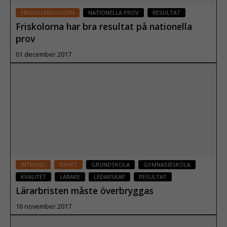
FRISKOLEBLOGGEN
NATIONELLA PROV
RESULTAT
Friskolorna har bra resultat på nationella
prov
01 december 2017
Läs mer
INTERVJU
NYHET
GRUNDSKOLA
GYMNASIESKOLA
KVALITET
LÄRARE
LEDARSKAP
RESULTAT
Lärarbristen måste överbryggas
16 november 2017