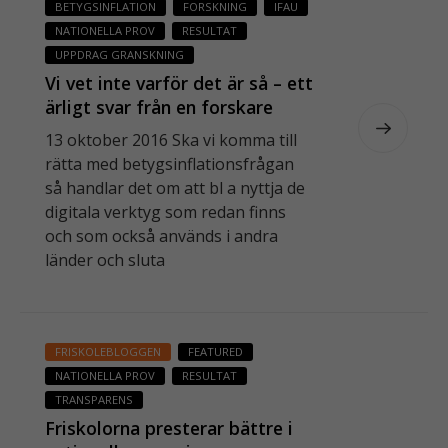
BETYGSINFLATION
FORSKNING
IFAU
går inte att
NATIONELLA PROV
RESULTAT
välja bort. De
UPPDRAG GRANSKNING
behövs för
att
Vi vet inte varför det är så – ett
webbplatsen
ärligt svar från en forskare
över huvud
13 oktober 2016 Ska vi komma till
taget ska
rätta med betygsinflationsfrågan
fungera.
så handlar det om att bl a nyttja de
digitala verktyg som redan finns
och som också används i andra
S
länder och sluta
t
a
ti
s
ti
FRISKOLEBLOGGEN
FEATURED
k
NATIONELLA PROV
RESULTAT
F
TRANSPARENS
ö
Friskolorna presterar bättre i
r