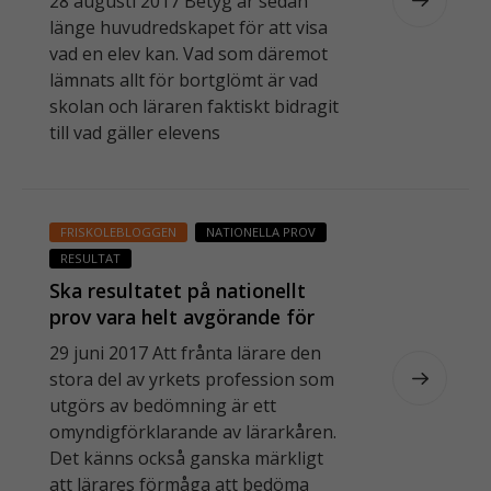
28 augusti 2017 Betyg är sedan
länge huvudredskapet för att visa
vad en elev kan. Vad som däremot
lämnats allt för bortglömt är vad
skolan och läraren faktiskt bidragit
till vad gäller elevens
FRISKOLEBLOGGEN
NATIONELLA PROV
RESULTAT
Ska resultatet på nationellt
prov vara helt avgörande för
betyget?
29 juni 2017 Att frånta lärare den
stora del av yrkets profession som
utgörs av bedömning är ett
omyndigförklarande av lärarkåren.
Det känns också ganska märkligt
att lärares förmåga att bedöma