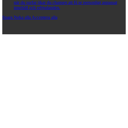
när du surfar ökar du chansen att få se personligt anpassat
innehåll och erbjudanden.
Spara
Neka alla
Acceptera alla