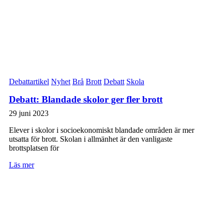
Debattartikel
Nyhet
Brå
Brott
Debatt
Skola
Debatt: Blandade skolor ger fler brott
29 juni 2023
Elever i skolor i socioekonomiskt blandade områden är mer
utsatta för brott. Skolan i allmänhet är den vanligaste
brottsplatsen för
Läs mer