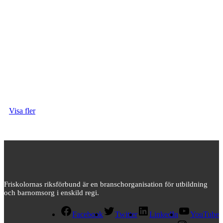
Visa fler
Friskolornas riksförbund är en branschorganisation för utbildning
och barnomsorg i enskild regi.
Facebook
Twitter
LinkedIn
YouTube