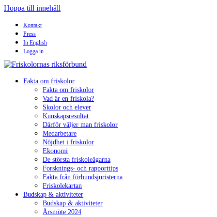
Hoppa till innehåll
Kontakt
Press
In English
Logga in
Fakta om friskolor
Fakta om friskolor
Vad är en friskola?
Skolor och elever
Kunskapsresultat
Därför väljer man friskolor
Medarbetare
Nöjdhet i friskolor
Ekonomi
De största friskoleägarna
Forsknings- och rapporttips
Fakta från förbundsjuristerna
Friskolekartan
Budskap & aktiviteter
Budskap & aktiviteter
Årsmöte 2024