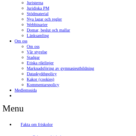
Juristerna
Juridiska PM
Stödmaterial
Nya lagar och regler
Webbinarier
Domar, beslut och mallar
Länksamling
Om oss
Om oss
Vår styrelse
Stadgar
Etiska riktlinjer
Marknadsföring av gymnasieutbildning
Dataskyddspolicy
Kakor (cookies)
Kommentarspolicy
Medlemssida
Menu
Fakta om friskolor