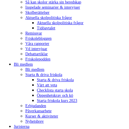
Så kan skolor stärka sin beredskap
Inspelade seminarier & intervjuer
Skolberättelser
Aktuella skolpolitiska frågor
Aktuella skolpolitiska frågor
Tidöavtalet
Remissvar
Friskolebloggen
Våra rapporter
Vd intervjuar
Debattartiklar
Friskolepodden
Bli medlem
Bli medlem
Starta & driva friskola
Starta & driva friskola
Värt att veta
Checklista starta skola
Öppenhetskrav och kö
Starta friskola kurs 2023
Erbjudanden
Påverkansarbete
Kurser & aktiviteter
Nyhetsbrev
Juristerna