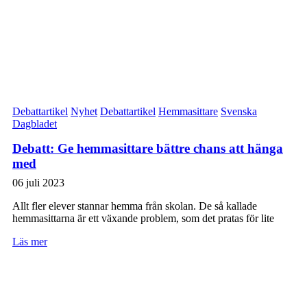
Debattartikel
Nyhet
Debattartikel
Hemmasittare
Svenska
Dagbladet
Debatt: Ge hemmasittare bättre chans att hänga
med
06 juli 2023
Allt fler elever stannar hemma från skolan. De så kallade
hemmasittarna är ett växande problem, som det pratas för lite
Läs mer