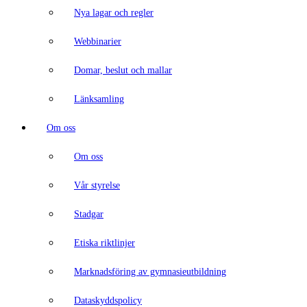
Nya lagar och regler
Webbinarier
Domar, beslut och mallar
Länksamling
Om oss
Om oss
Vår styrelse
Stadgar
Etiska riktlinjer
Marknadsföring av gymnasieutbildning
Dataskyddspolicy