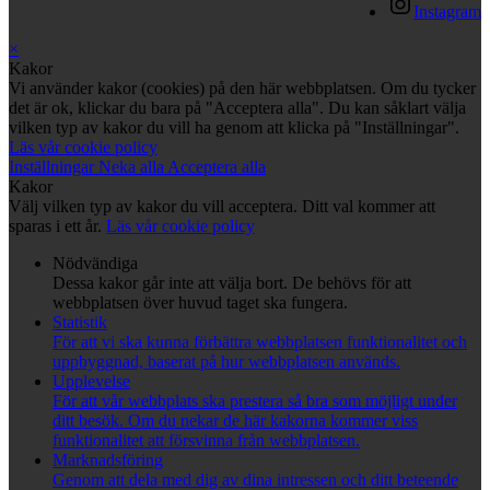
Instagram
×
Kakor
Vi använder kakor (cookies) på den här webbplatsen. Om du tycker
det är ok, klickar du bara på "Acceptera alla". Du kan såklart välja
vilken typ av kakor du vill ha genom att klicka på "Inställningar".
Läs vår cookie policy
Inställningar
Neka alla
Acceptera alla
Kakor
Välj vilken typ av kakor du vill acceptera. Ditt val kommer att
sparas i ett år.
Läs vår cookie policy
Nödvändiga
Dessa kakor går inte att välja bort. De behövs för att
webbplatsen över huvud taget ska fungera.
Statistik
För att vi ska kunna förbättra webbplatsen funktionalitet och
uppbyggnad, baserat på hur webbplatsen används.
Upplevelse
För att vår webbplats ska prestera så bra som möjligt under
ditt besök. Om du nekar de här kakorna kommer viss
funktionalitet att försvinna från webbplatsen.
Marknadsföring
Genom att dela med dig av dina intressen och ditt beteende