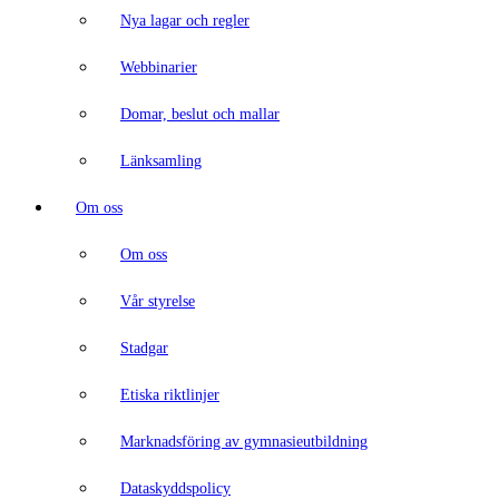
Nya lagar och regler
Webbinarier
Domar, beslut och mallar
Länksamling
Om oss
Om oss
Vår styrelse
Stadgar
Etiska riktlinjer
Marknadsföring av gymnasieutbildning
Dataskyddspolicy