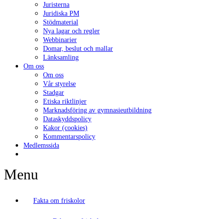
Juristerna
Juridiska PM
Stödmaterial
Nya lagar och regler
Webbinarier
Domar, beslut och mallar
Länksamling
Om oss
Om oss
Vår styrelse
Stadgar
Etiska riktlinjer
Marknadsföring av gymnasieutbildning
Dataskyddspolicy
Kakor (cookies)
Kommentarspolicy
Medlemssida
Menu
Fakta om friskolor