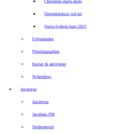
Checklista starta skola
Öppenhetskrav och kö
Starta friskola kurs 2023
Erbjudanden
Påverkansarbete
Kurser & aktiviteter
Nyhetsbrev
Juristerna
Juristerna
Juridiska PM
Stödmaterial