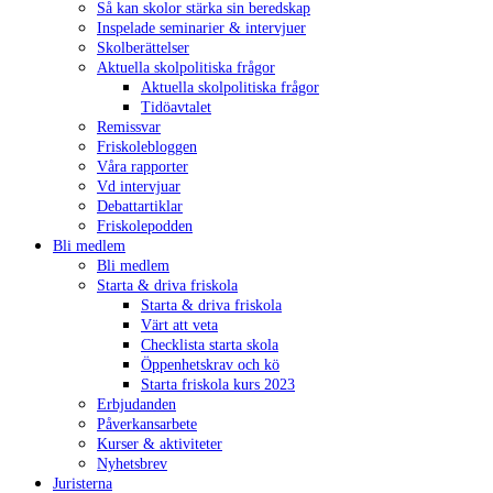
Så kan skolor stärka sin beredskap
Inspelade seminarier & intervjuer
Skolberättelser
Aktuella skolpolitiska frågor
Aktuella skolpolitiska frågor
Tidöavtalet
Remissvar
Friskolebloggen
Våra rapporter
Vd intervjuar
Debattartiklar
Friskolepodden
Bli medlem
Bli medlem
Starta & driva friskola
Starta & driva friskola
Värt att veta
Checklista starta skola
Öppenhetskrav och kö
Starta friskola kurs 2023
Erbjudanden
Påverkansarbete
Kurser & aktiviteter
Nyhetsbrev
Juristerna