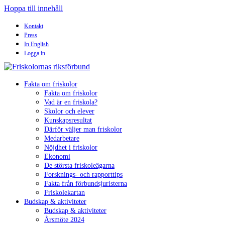
Hoppa till innehåll
Kontakt
Press
In English
Logga in
Fakta om friskolor
Fakta om friskolor
Vad är en friskola?
Skolor och elever
Kunskapsresultat
Därför väljer man friskolor
Medarbetare
Nöjdhet i friskolor
Ekonomi
De största friskoleägarna
Forsknings- och rapporttips
Fakta från förbundsjuristerna
Friskolekartan
Budskap & aktiviteter
Budskap & aktiviteter
Årsmöte 2024