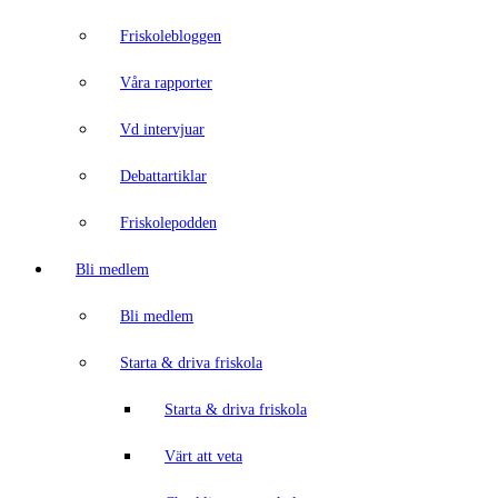
Friskolebloggen
Våra rapporter
Vd intervjuar
Debattartiklar
Friskolepodden
Bli medlem
Bli medlem
Starta & driva friskola
Starta & driva friskola
Värt att veta