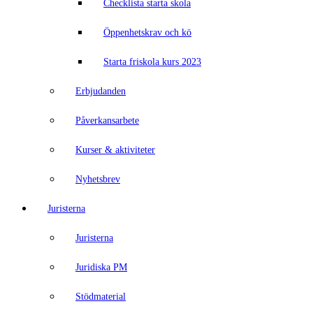
Checklista starta skola
Öppenhetskrav och kö
Starta friskola kurs 2023
Erbjudanden
Påverkansarbete
Kurser & aktiviteter
Nyhetsbrev
Juristerna
Juristerna
Juridiska PM
Stödmaterial