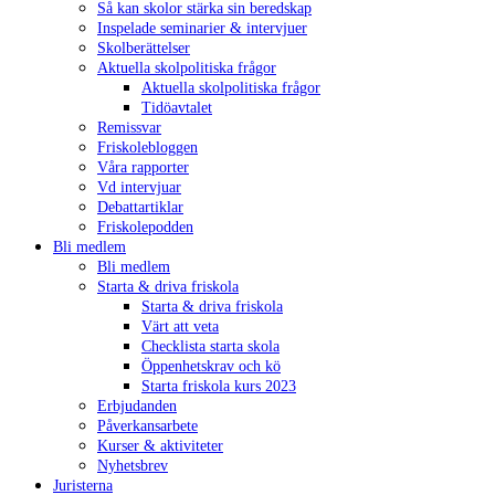
Så kan skolor stärka sin beredskap
Inspelade seminarier & intervjuer
Skolberättelser
Aktuella skolpolitiska frågor
Aktuella skolpolitiska frågor
Tidöavtalet
Remissvar
Friskolebloggen
Våra rapporter
Vd intervjuar
Debattartiklar
Friskolepodden
Bli medlem
Bli medlem
Starta & driva friskola
Starta & driva friskola
Värt att veta
Checklista starta skola
Öppenhetskrav och kö
Starta friskola kurs 2023
Erbjudanden
Påverkansarbete
Kurser & aktiviteter
Nyhetsbrev
Juristerna