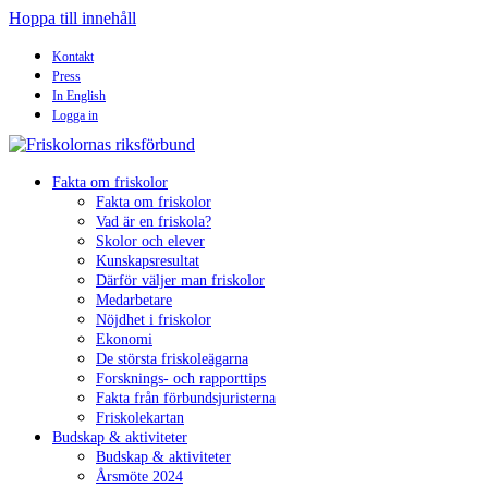
Hoppa till innehåll
Kontakt
Press
In English
Logga in
Fakta om friskolor
Fakta om friskolor
Vad är en friskola?
Skolor och elever
Kunskapsresultat
Därför väljer man friskolor
Medarbetare
Nöjdhet i friskolor
Ekonomi
De största friskoleägarna
Forsknings- och rapporttips
Fakta från förbundsjuristerna
Friskolekartan
Budskap & aktiviteter
Budskap & aktiviteter
Årsmöte 2024