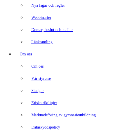
Nya lagar och regler
Webbinarier
Domar, beslut och mallar
Länksamling
Om oss
Om oss
Vår styrelse
Stadgar
Etiska riktlinjer
Marknadsföring av gymnasieutbildning
Dataskyddspolicy