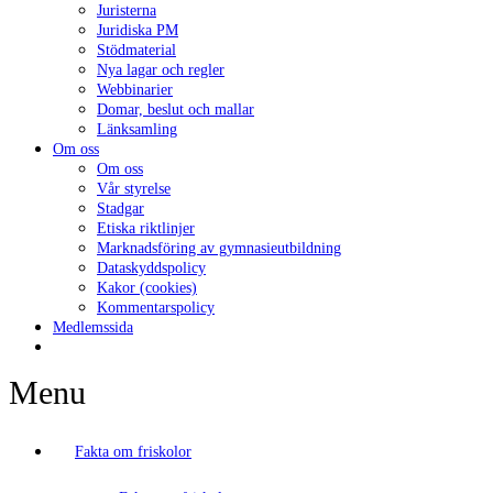
Juristerna
Juridiska PM
Stödmaterial
Nya lagar och regler
Webbinarier
Domar, beslut och mallar
Länksamling
Om oss
Om oss
Vår styrelse
Stadgar
Etiska riktlinjer
Marknadsföring av gymnasieutbildning
Dataskyddspolicy
Kakor (cookies)
Kommentarspolicy
Medlemssida
Menu
Fakta om friskolor