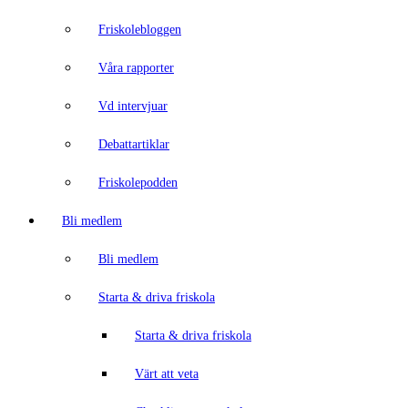
Friskolebloggen
Våra rapporter
Vd intervjuar
Debattartiklar
Friskolepodden
Bli medlem
Bli medlem
Starta & driva friskola
Starta & driva friskola
Värt att veta