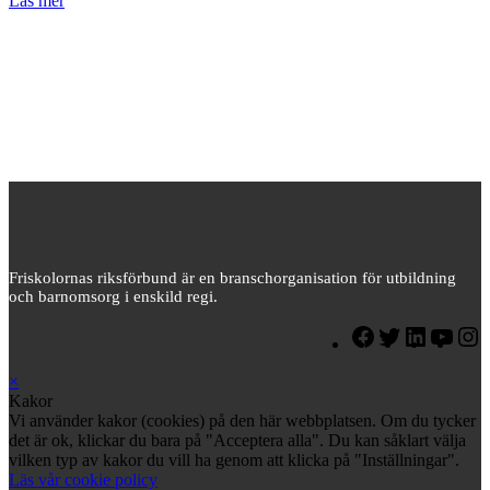
Läs mer
Friskolornas riksförbund är en branschorganisation för utbildning
och barnomsorg i enskild regi.
×
Kakor
Vi använder kakor (cookies) på den här webbplatsen. Om du tycker
det är ok, klickar du bara på "Acceptera alla". Du kan såklart välja
vilken typ av kakor du vill ha genom att klicka på "Inställningar".
Läs vår cookie policy