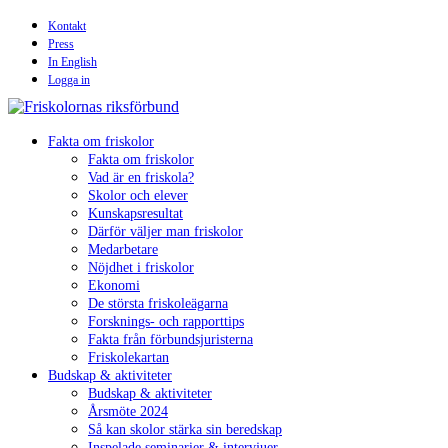
Kontakt
Press
In English
Logga in
Fakta om friskolor
Fakta om friskolor
Vad är en friskola?
Skolor och elever
Kunskapsresultat
Därför väljer man friskolor
Medarbetare
Nöjdhet i friskolor
Ekonomi
De största friskoleägarna
Forsknings- och rapporttips
Fakta från förbundsjuristerna
Friskolekartan
Budskap & aktiviteter
Budskap & aktiviteter
Årsmöte 2024
Så kan skolor stärka sin beredskap
Inspelade seminarier & intervjuer