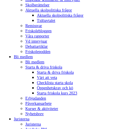
Skolberättelser
Aktuella skolpolitiska frågor
Aktuella skolpolitiska frågor
Tidöavtalet
Remissvar
Friskolebloggen
Våra rapporter
Vd intervjuar
Debattartiklar
Friskolepodden
Bli medlem
Bli medlem
Starta & driva friskola
Starta & driva friskola
Värt att veta
Checklista starta skola
Öppenhetskrav och kö
Starta friskola kurs 2023
Erbjudanden
Påverkansarbete
Kurser & aktiviteter
Nyhetsbrev
Juristerna
Juristerna