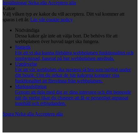
Inställningar
Neka alla
Acceptera alla
Kakor
Välj vilken typ av kakor du vill acceptera. Ditt val kommer att
sparas i ett år.
Läs vår cookie policy
Nödvändiga
Dessa kakor går inte att välja bort. De behövs för att
webbplatsen över huvud taget ska fungera.
Statistik
För att vi ska kunna förbättra webbplatsen funktionalitet och
uppbyggnad, baserat på hur webbplatsen används.
Upplevelse
För att vår webbplats ska prestera så bra som möjligt under
ditt besök. Om du nekar de här kakorna kommer viss
funktionalitet att försvinna från webbplatsen.
Marknadsföring
Genom att dela med dig av dina intressen och ditt beteende
när du surfar ökar du chansen att få se personligt anpassat
innehåll och erbjudanden.
Spara
Neka alla
Acceptera alla