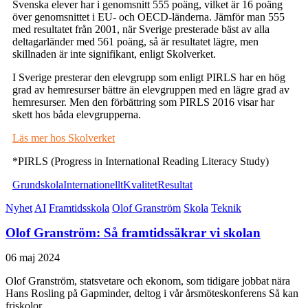
Svenska elever har i genomsnitt 555 poäng, vilket är 16 poäng
över genomsnittet i EU- och OECD-länderna. Jämför man 555
med resultatet från 2001, när Sverige presterade bäst av alla
deltagarländer med 561 poäng, så är resultatet lägre, men
skillnaden är inte signifikant, enligt Skolverket.
I Sverige presterar den elevgrupp som enligt PIRLS har en hög
grad av hemresurser bättre än elevgruppen med en lägre grad av
hemresurser. Men den förbättring som PIRLS 2016 visar har
skett hos båda elevgrupperna.
Läs mer hos Skolverket
*PIRLS (Progress in International Reading Literacy Study)
Grundskola
Internationellt
Kvalitet
Resultat
Nyhet
AI
Framtidsskola
Olof Granström
Skola
Teknik
Olof Granström: Så framtidssäkrar vi skolan
06 maj 2024
Olof Granström, statsvetare och ekonom, som tidigare jobbat nära
Hans Rosling på Gapminder, deltog i vår årsmöteskonferens Så kan
friskolor