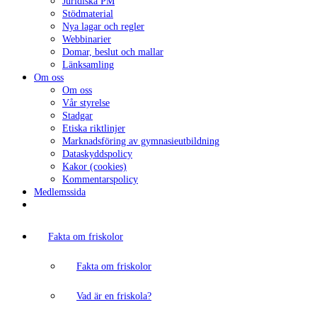
Juridiska PM
Stödmaterial
Nya lagar och regler
Webbinarier
Domar, beslut och mallar
Länksamling
Om oss
Om oss
Vår styrelse
Stadgar
Etiska riktlinjer
Marknadsföring av gymnasieutbildning
Dataskyddspolicy
Kakor (cookies)
Kommentarspolicy
Medlemssida
Fakta om friskolor
Fakta om friskolor
Vad är en friskola?