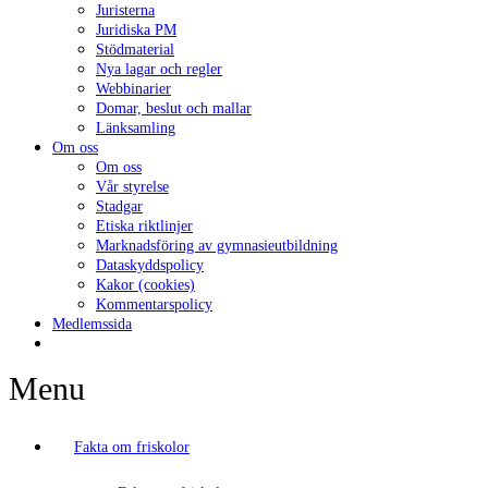
Juristerna
Juridiska PM
Stödmaterial
Nya lagar och regler
Webbinarier
Domar, beslut och mallar
Länksamling
Om oss
Om oss
Vår styrelse
Stadgar
Etiska riktlinjer
Marknadsföring av gymnasieutbildning
Dataskyddspolicy
Kakor (cookies)
Kommentarspolicy
Medlemssida
Menu
Fakta om friskolor