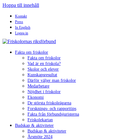
Hoppa till innehåll
Kontakt
Press
In English
Logga in
Fakta om friskolor
Fakta om friskolor
Vad är en friskola?
Skolor och elever
Kunskapsresultat
Därför väljer man friskolor
Medarbetare
Nöjdhet i friskolor
Ekonomi
De största friskoleägarna
Forsknings- och rapporttips
Fakta från förbundsjuristerna
Friskolekartan
Budskap & aktiviteter
Budskap & aktiviteter
Årsmöte 2024