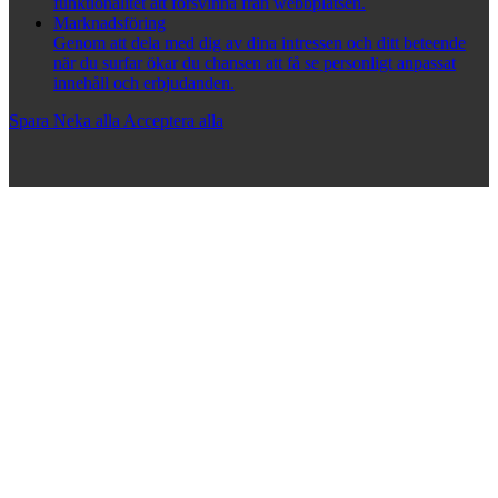
funktionalitet att försvinna från webbplatsen.
Marknadsföring
Genom att dela med dig av dina intressen och ditt beteende
när du surfar ökar du chansen att få se personligt anpassat
innehåll och erbjudanden.
Spara
Neka alla
Acceptera alla