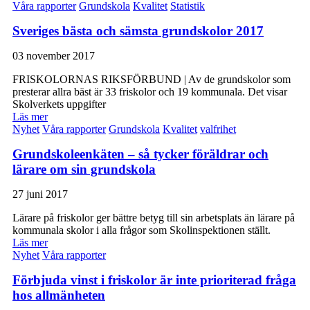
Våra rapporter
Grundskola
Kvalitet
Statistik
Sveriges bästa och sämsta grundskolor 2017
03 november 2017
FRISKOLORNAS RIKSFÖRBUND | Av de grundskolor som
presterar allra bäst är 33 friskolor och 19 kommunala. Det visar
Skolverkets uppgifter
Läs mer
Nyhet
Våra rapporter
Grundskola
Kvalitet
valfrihet
Grundskoleenkäten – så tycker föräldrar och
lärare om sin grundskola
27 juni 2017
Lärare på friskolor ger bättre betyg till sin arbetsplats än lärare på
kommunala skolor i alla frågor som Skolinspektionen ställt.
Läs mer
Nyhet
Våra rapporter
Förbjuda vinst i friskolor är inte prioriterad fråga
hos allmänheten