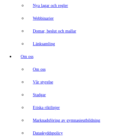
Nya lagar och regler
Webbinarier
Domar, beslut och mallar
Länksamling
Om oss
Om oss
Vår styrelse
Stadgar
Etiska riktlinjer
Marknadsföring av gymnasieutbildning
Dataskyddspolicy