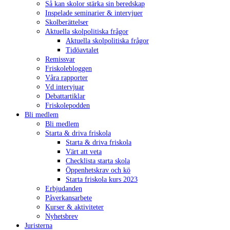
Så kan skolor stärka sin beredskap
Inspelade seminarier & intervjuer
Skolberättelser
Aktuella skolpolitiska frågor
Aktuella skolpolitiska frågor
Tidöavtalet
Remissvar
Friskolebloggen
Våra rapporter
Vd intervjuar
Debattartiklar
Friskolepodden
Bli medlem
Bli medlem
Starta & driva friskola
Starta & driva friskola
Värt att veta
Checklista starta skola
Öppenhetskrav och kö
Starta friskola kurs 2023
Erbjudanden
Påverkansarbete
Kurser & aktiviteter
Nyhetsbrev
Juristerna