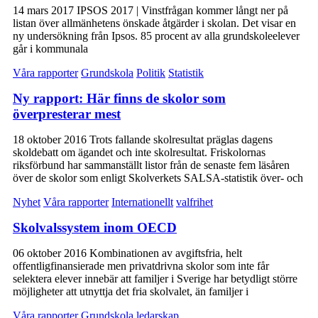
14 mars 2017 IPSOS 2017 | Vinstfrågan kommer långt ner på
listan över allmänhetens önskade åtgärder i skolan. Det visar en
ny undersökning från Ipsos. 85 procent av alla grundskoleelever
går i kommunala
Våra rapporter
Grundskola
Politik
Statistik
Ny rapport: Här finns de skolor som
överpresterar mest
18 oktober 2016 Trots fallande skolresultat präglas dagens
skoldebatt om ägandet och inte skolresultat. Friskolornas
riksförbund har sammanställt listor från de senaste fem läsåren
över de skolor som enligt Skolverkets SALSA-statistik över- och
Nyhet
Våra rapporter
Internationellt
valfrihet
Skolvalssystem inom OECD
06 oktober 2016 Kombinationen av avgiftsfria, helt
offentligfinansierade men privatdrivna skolor som inte får
selektera elever innebär att familjer i Sverige har betydligt större
möjligheter att utnyttja det fria skolvalet, än familjer i
Våra rapporter
Grundskola
ledarskap