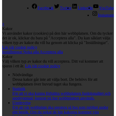
Facebook
Twitter
LinkedIn
YouTube
Instagram
×
Kakor
Vi använder kakor (cookies) på den här webbplatsen. Om du tycker
det är ok, klickar du bara på "Acceptera alla". Du kan såklart välja
vilken typ av kakor du vill ha genom att klicka på "Inställningar".
Läs vår cookie policy
Inställningar
Neka alla
Acceptera alla
Kakor
Välj vilken typ av kakor du vill acceptera. Ditt val kommer att
sparas i ett år.
Läs vår cookie policy
Nödvändiga
Dessa kakor går inte att välja bort. De behövs för att
webbplatsen över huvud taget ska fungera.
Statistik
För att vi ska kunna förbättra webbplatsen funktionalitet och
uppbyggnad, baserat på hur webbplatsen används.
Upplevelse
För att vår webbplats ska prestera så bra som möjligt under
ditt besök. Om du nekar de här kakorna kommer viss