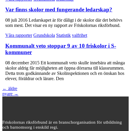
Var finns skolor med fungerande ledarskap?
08 juli 2016 Ledarskapet är för dåligt i de skolor där det behövs
som mest. Det visar en ny rapport av Friskolornas riksförbund.
Våra rapporter
Grundskola
Statistik
valfrihet
Kommunalt veto stoppar 9 av 10 friskolor i S-
kommuner
08 december 2015 Ett kommunalt veto skulle innebära att många
skolor aldrig får möjligheten att öppna dörrarna till klassrummen.
Detta trots godkännande av Skolinspektionen och en önskan hos
elever, föräldrar och lärare. Den
←
äldre
nyare
→
Friskolornas riksförbund är en branschorganisation för utbildning
och barnomsorg i enskild regi.