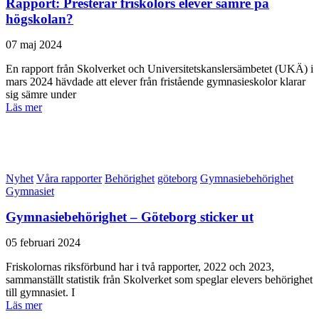
Rapport: Presterar friskolors elever sämre på
högskolan?
07 maj 2024
En rapport från Skolverket och Universitetskanslersämbetet (UKÄ) i
mars 2024 hävdade att elever från fristående gymnasieskolor klarar
sig sämre under
Läs mer
Nyhet
Våra rapporter
Behörighet
göteborg
Gymnasiebehörighet
Gymnasiet
Gymnasiebehörighet – Göteborg sticker ut
05 februari 2024
Friskolornas riksförbund har i två rapporter, 2022 och 2023,
sammanställt statistik från Skolverket som speglar elevers behörighet
till gymnasiet. I
Läs mer