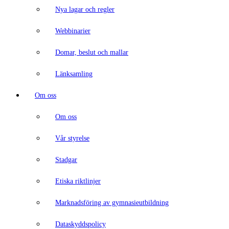
Nya lagar och regler
Webbinarier
Domar, beslut och mallar
Länksamling
Om oss
Om oss
Vår styrelse
Stadgar
Etiska riktlinjer
Marknadsföring av gymnasieutbildning
Dataskyddspolicy