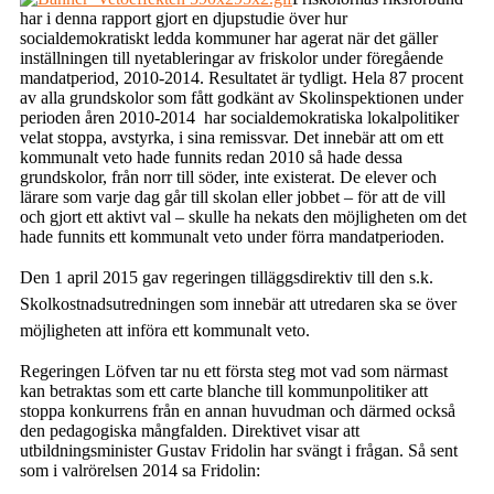
har i denna rapport gjort en djupstudie över hur
socialdemokratiskt ledda kommuner har agerat när det gäller
inställningen till nyetableringar av friskolor under föregående
mandatperiod, 2010-2014. Resultatet är tydligt. Hela 87 procent
av alla grundskolor som fått godkänt av Skolinspektionen under
perioden åren 2010-2014 har socialdemokratiska lokalpolitiker
velat stoppa, avstyrka, i sina remissvar. Det innebär att om ett
kommunalt veto hade funnits redan 2010 så hade dessa
grundskolor, från norr till söder, inte existerat. De elever och
lärare som varje dag går till skolan eller jobbet – för att de vill
och gjort ett aktivt val – skulle ha nekats den möjligheten om det
hade funnits ett kommunalt veto under förra mandatperioden.
Den 1 april 2015 gav regeringen tilläggsdirektiv till den s.k.
Skolkostnadsutredningen som innebär att utredaren ska se över
möjligheten att införa ett kommunalt veto.
Regeringen Löfven tar nu ett första steg mot vad som närmast
kan betraktas som ett carte blanche till kommunpolitiker att
stoppa konkurrens från en annan huvudman och därmed också
den pedagogiska mångfalden. Direktivet visar att
utbildningsminister Gustav Fridolin har svängt i frågan. Så sent
som i valrörelsen 2014 sa Fridolin: