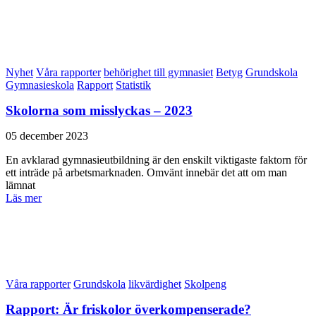
Nyhet
Våra rapporter
behörighet till gymnasiet
Betyg
Grundskola
Gymnasieskola
Rapport
Statistik
Skolorna som misslyckas – 2023
05 december 2023
En avklarad gymnasieutbildning är den enskilt viktigaste faktorn för
ett inträde på arbetsmarknaden. Omvänt innebär det att om man
lämnat
Läs mer
Våra rapporter
Grundskola
likvärdighet
Skolpeng
Rapport: Är friskolor överkompenserade?