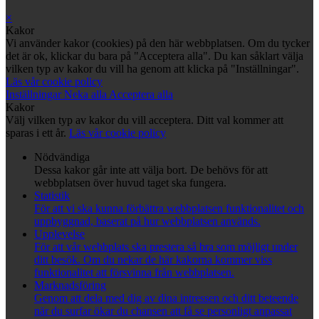
×
Kakor
Vi använder kakor (cookies) på den här webbplatsen. Om du tycker
det är ok, klickar du bara på "Acceptera alla". Du kan såklart välja
vilken typ av kakor du vill ha genom att klicka på "Inställningar".
Läs vår cookie policy
Inställningar
Neka alla
Acceptera alla
Kakor
Välj vilken typ av kakor du vill acceptera. Ditt val kommer att
sparas i ett år.
Läs vår cookie policy
Nödvändiga
Dessa kakor går inte att välja bort. De behövs för att
webbplatsen över huvud taget ska fungera.
Statistik
För att vi ska kunna förbättra webbplatsen funktionalitet och
uppbyggnad, baserat på hur webbplatsen används.
Upplevelse
För att vår webbplats ska prestera så bra som möjligt under
ditt besök. Om du nekar de här kakorna kommer viss
funktionalitet att försvinna från webbplatsen.
Marknadsföring
Genom att dela med dig av dina intressen och ditt beteende
när du surfar ökar du chansen att få se personligt anpassat