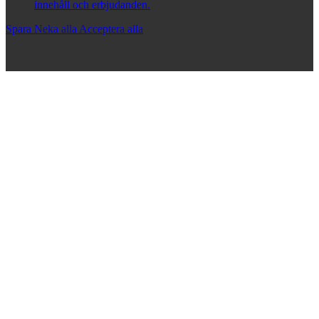
innehåll och erbjudanden.
Spara
Neka alla
Acceptera alla