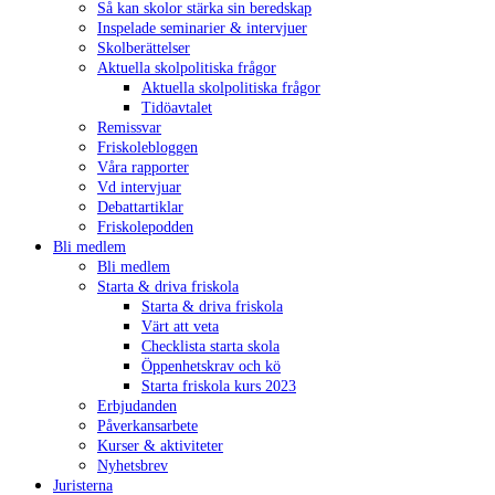
Så kan skolor stärka sin beredskap
Inspelade seminarier & intervjuer
Skolberättelser
Aktuella skolpolitiska frågor
Aktuella skolpolitiska frågor
Tidöavtalet
Remissvar
Friskolebloggen
Våra rapporter
Vd intervjuar
Debattartiklar
Friskolepodden
Bli medlem
Bli medlem
Starta & driva friskola
Starta & driva friskola
Värt att veta
Checklista starta skola
Öppenhetskrav och kö
Starta friskola kurs 2023
Erbjudanden
Påverkansarbete
Kurser & aktiviteter
Nyhetsbrev
Juristerna