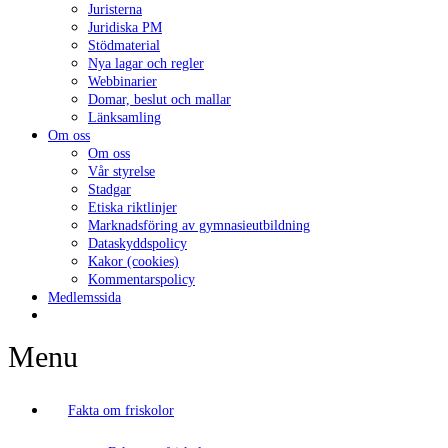
Juristerna
Juridiska PM
Stödmaterial
Nya lagar och regler
Webbinarier
Domar, beslut och mallar
Länksamling
Om oss
Om oss
Vår styrelse
Stadgar
Etiska riktlinjer
Marknadsföring av gymnasieutbildning
Dataskyddspolicy
Kakor (cookies)
Kommentarspolicy
Medlemssida
Menu
Fakta om friskolor