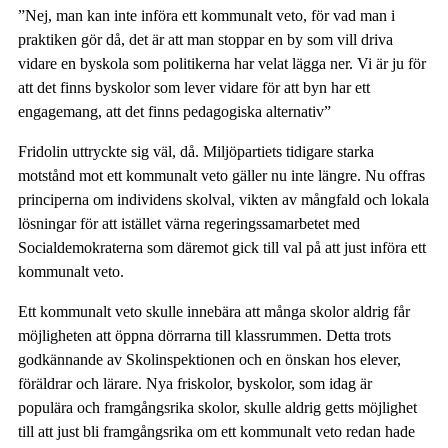
”Nej, man kan inte införa ett kommunalt veto, för vad man i
praktiken gör då, det är att man stoppar en by som vill driva
vidare en byskola som politikerna har velat lägga ner. Vi är ju för
att det finns byskolor som lever vidare för att byn har ett
engagemang, att det finns pedagogiska alternativ”
Fridolin uttryckte sig väl, då. Miljöpartiets tidigare starka
motstånd mot ett kommunalt veto gäller nu inte längre. Nu offras
principerna om individens skolval, vikten av mångfald och lokala
lösningar för att istället värna regeringssamarbetet med
Socialdemokraterna som däremot gick till val på att just införa ett
kommunalt veto.
Ett kommunalt veto skulle innebära att många skolor aldrig får
möjligheten att öppna dörrarna till klassrummen. Detta trots
godkännande av Skolinspektionen och en önskan hos elever,
föräldrar och lärare. Nya friskolor, byskolor, som idag är
populära och framgångsrika skolor, skulle aldrig getts möjlighet
till att just bli framgångsrika om ett kommunalt veto redan hade