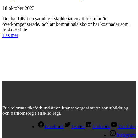
18 oktober 2023
Det har blivit en sanning i skoldebatten att friskolor är
överkompenserade, och att kommunala skolor bär kostnader som
friskolor inte
Läs mer
Friskolornas riksförbund är en branschorganisation för utbildning
och barnomsorg i enskild regi.
Facebook
Twitter
LinkedIn
YouTube
Instagram