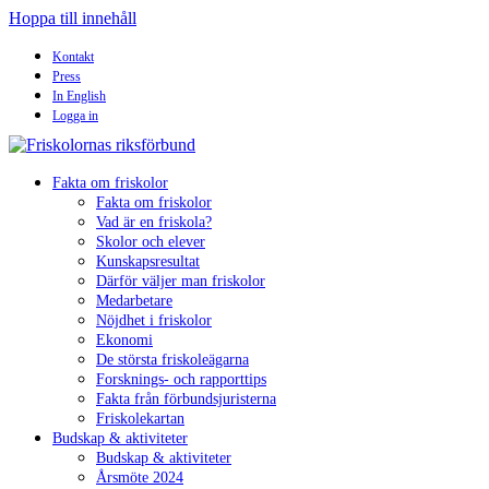
Hoppa till innehåll
Kontakt
Press
In English
Logga in
Fakta om friskolor
Fakta om friskolor
Vad är en friskola?
Skolor och elever
Kunskapsresultat
Därför väljer man friskolor
Medarbetare
Nöjdhet i friskolor
Ekonomi
De största friskoleägarna
Forsknings- och rapporttips
Fakta från förbundsjuristerna
Friskolekartan
Budskap & aktiviteter
Budskap & aktiviteter
Årsmöte 2024