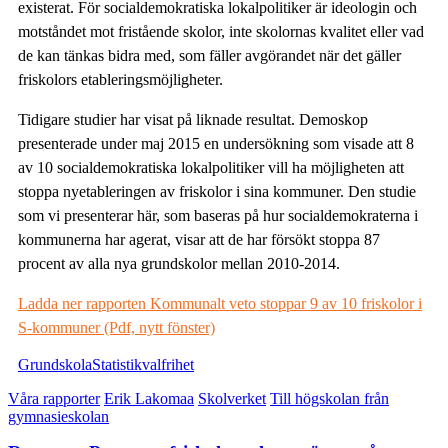
existerat. För socialdemokratiska lokalpolitiker är ideologin och
motståndet mot fristående skolor, inte skolornas kvalitet eller vad
de kan tänkas bidra med, som fäller avgörandet när det gäller
friskolors etableringsmöjligheter.
Tidigare studier har visat på liknade resultat. Demoskop
presenterade under maj 2015 en undersökning som visade att 8
av 10 socialdemokratiska lokalpolitiker vill ha möjligheten att
stoppa nyetableringen av friskolor i sina kommuner. Den studie
som vi presenterar här, som baseras på hur socialdemokraterna i
kommunerna har agerat, visar att de har försökt stoppa 87
procent av alla nya grundskolor mellan 2010-2014.
Ladda ner rapporten Kommunalt veto stoppar 9 av 10 friskolor i
S-kommuner (Pdf, nytt fönster)
Grundskola
Statistik
valfrihet
Våra rapporter
Erik Lakomaa
Skolverket
Till högskolan från
gymnasieskolan