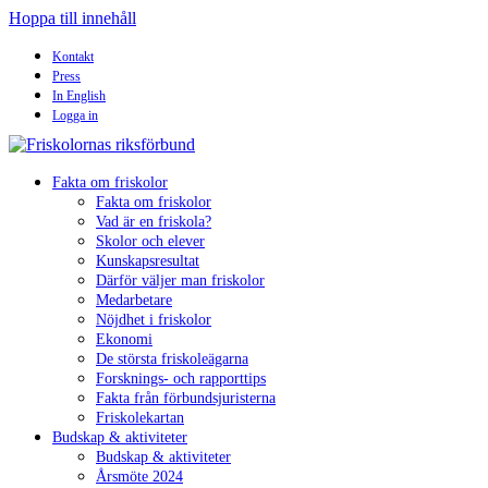
Hoppa till innehåll
×
Kontakt
Press
In English
Logga in
Fakta om friskolor
Fakta om friskolor
Vad är en friskola?
Skolor och elever
Kunskapsresultat
Därför väljer man friskolor
Medarbetare
Nöjdhet i friskolor
Ekonomi
De största friskoleägarna
Forsknings- och rapporttips
Fakta från förbundsjuristerna
Friskolekartan
Budskap & aktiviteter
Budskap & aktiviteter
Årsmöte 2024