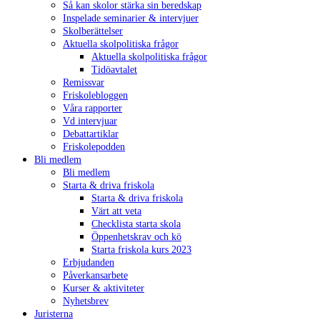
Så kan skolor stärka sin beredskap
Inspelade seminarier & intervjuer
Skolberättelser
Aktuella skolpolitiska frågor
Aktuella skolpolitiska frågor
Tidöavtalet
Remissvar
Nödvändiga
Friskolebloggen
Dessa kakor
Våra rapporter
går inte att
Vd intervjuar
välja bort. De
Debattartiklar
behövs för att
Friskolepodden
webbplatsen
Bli medlem
över huvud
Bli medlem
taget ska
Starta & driva friskola
fungera.
Starta & driva friskola
Värt att veta
Checklista starta skola
Öppenhetskrav och kö
Statistik
Starta friskola kurs 2023
För att vi ska
Erbjudanden
kunna
Påverkansarbete
förbättra
Kurser & aktiviteter
webbplatsen
Nyhetsbrev
funktionalitet
Juristerna
och