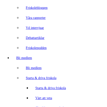
Friskolebloggen
Våra rapporter
Vd intervjuar
Debattartiklar
Friskolepodden
Bli medlem
Bli medlem
Starta & driva friskola
Starta & driva friskola
Värt att veta