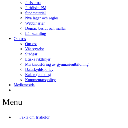
Juristerna
uppbyggnad,
Juridiska PM
baserat på
Stödmaterial
hur
Nya lagar och regler
webbplatsen
Webbinarier
används.
Domar, beslut och mallar
Länksamling
Om oss
Upplevelse
Om oss
För att vår
Vår styrelse
webbplats
Stadgar
ska prestera
Etiska riktlinjer
så bra som
Marknadsföring av gymnasieutbildning
möjligt
Dataskyddspolicy
under ditt
Kakor (cookies)
besök. Om
Kommentarspolicy
du nekar de
Medlemssida
här kakorna
kommer viss
Menu
funktionalitet
att försvinna
från
webbplatsen.
Fakta om friskolor