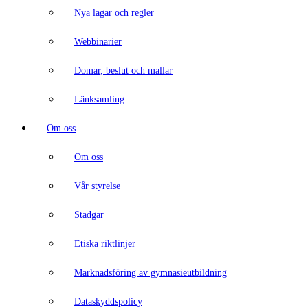
Nya lagar och regler
Webbinarier
Domar, beslut och mallar
Länksamling
Om oss
Om oss
Vår styrelse
Stadgar
Etiska riktlinjer
Marknadsföring av gymnasieutbildning
Dataskyddspolicy