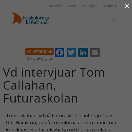
×
Kontakt
Press
In English
Logga in
F
T
Li
E
VD INTERVJUAR
ac
w
n
m
28 maj 2024
Vd intervjuar Tom
e
itt
k
ai
b
er
e
l
Callahan,
o
dI
Futuraskolan
o
n
k
Tom Callahan, vd på Futuraskolan, intervjuas av
Ulla Hamilton, vd på Friskolornas riksförbund, om
kunskapsresultat, elevhälsa och Futuraskolans