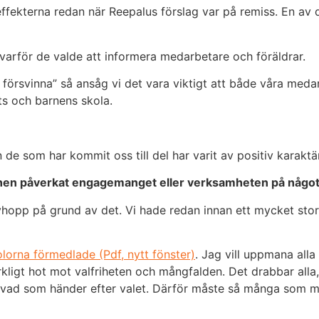
 effekterna redan när Reepalus förslag var på remiss. En av 
arför de valde att informera medarbetare och föräldrar.
 försvinna” så ansåg vi det vara viktigt att både våra med
ts och barnens skola.
n de som har kommit oss till del har varit av positiv karakt
ionen påverkat engagemanget eller verksamheten på något
 avhopp på grund av det. Vi hade redan innan ett mycket st
lorna förmedlade (Pdf, nytt fönster)
. Jag vill uppmana alla
verkligt hot mot valfriheten och mångfalden. Det drabbar al
inte vad som händer efter valet. Därför måste så många som 