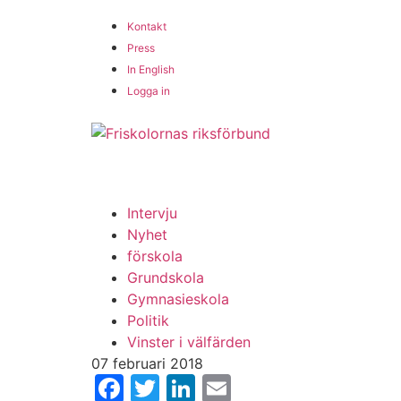
Hoppa
Kontakt
till
×
Press
innehåll
In English
Logga in
Intervju
Nyhet
förskola
Grundskola
Gymnasieskola
Politik
Vinster i välfärden
07 februari 2018
Facebook
Twitter
LinkedIn
Email