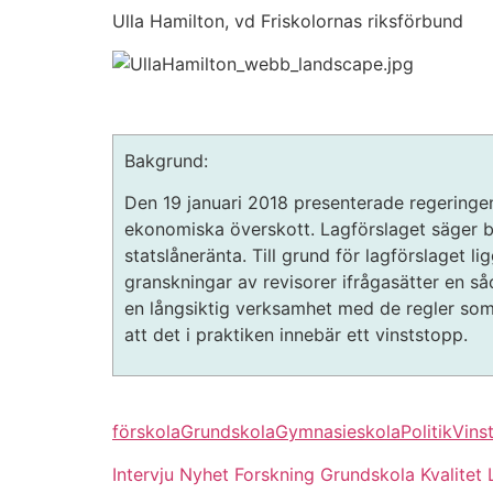
ditt besök.
Ulla Hamilton, vd Friskolornas riksförbund
Om du nekar
de här
kakorna
kommer viss
funktionalitet
att försvinna
Bakgrund:
från
webbplatsen.
Den 19 januari 2018 presenterade regeringen
ekonomiska överskott. Lagförslaget säger b
statslåneränta. Till grund för lagförslaget 
Marknadsföring
granskningar av revisorer ifrågasätter en såd
Genom att dela
en långsiktig verksamhet med de regler som 
med dig av dina
att det i praktiken innebär ett vinststopp.
intressen och ditt
beteende när du
surfar ökar du
chansen att få se
personligt
förskola
Grundskola
Gymnasieskola
Politik
Vinst
anpassat innehåll
och erbjudanden.
Intervju
Nyhet
Forskning
Grundskola
Kvalitet