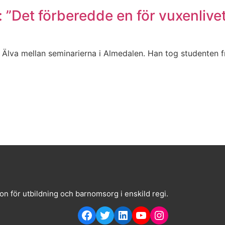
 ”Det förberedde en för vuxenlivet
 Älva mellan seminarierna i Almedalen. Han tog studenten 
on för utbildning och barnomsorg i enskild regi.
Facebook
Twitter
LinkedIn
YouTube
Instagram