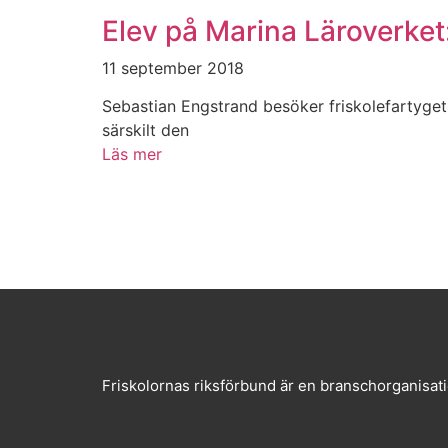
Elev på Marina Läroverket:
11 september 2018
Sebastian Engstrand besöker friskolefartyget
särskilt den
Läs mer
Friskolornas riksförbund är en branschorganisati