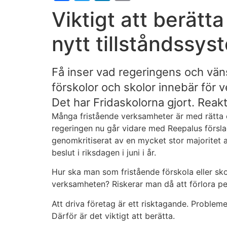
Viktigt att berätt
nytt tillståndssys
Få inser vad regeringens och vän
förskolor och skolor innebär för v
Det har Fridaskolorna gjort. Reakt
Många fristående verksamheter är med rätta 
regeringen nu går vidare med Reepalus förslag
Nödvändiga
Dessa kakor
genomkritiserat av en mycket stor majoritet av
går inte att
beslut i riksdagen i juni i år.
välja bort. De
behövs för
Hur ska man som fristående förskola eller sko
att
verksamheten? Riskerar man då att förlora pe
webbplatsen
över huvud
Att driva företag är ett risktagande. Problem
taget ska
Därför är det viktigt att berätta.
fungera.