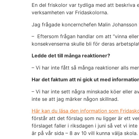
En del friskolor var tydliga med att beskriva
verksamheten var Fridaskolorna.
Statistik
För att vi ska
Jag frågade koncernchefen Malin Johansson v
kunna
– Eftersom frågan handlar om att ”vinna eller
förbättra
webbplatsen
konsekvenserna skulle bli för deras arbetspla
funktionalitet
och
Ledde det till många reaktioner?
uppbyggnad,
– Vi har inte fått så många reaktioner alls me
baserat på
hur
Har det faktum att ni gick ut med informat
webbplatsen
används.
– Vi har inte sett några minskade köer eller
inte se att jag märker någon skillnad.
Upplevelse
Här kan du läsa den information som Fridasko
För att vår
förstår att det förslag som nu ligger är ett 
webbplats
förslaget faller i riksdagen i juni så vet vi 
ska prestera
så bra som
är på vår sida – 8 av 10 vill kunna välja skola.
möjligt under