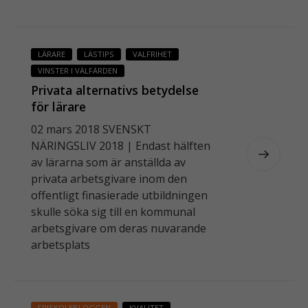
Dessa kakor
går inte att
välja bort. De
LÄRARE
LÄSTIPS
VALFRIHET
behövs för
VINSTER I VÄLFÄRDEN
att
webbplatsen
Privata alternativs betydelse
över huvud
för lärare
taget ska
02 mars 2018 SVENSKT
fungera.
NÄRINGSLIV 2018 | Endast hälften
av lärarna som är anställda av
privata arbetsgivare inom den
S
offentligt finasierade utbildningen
t
a
skulle söka sig till en kommunal
ti
arbetsgivare om deras nuvarande
s
arbetsplats
ti
k
F
ö
FRISKOLEBLOGGEN
KVALITET