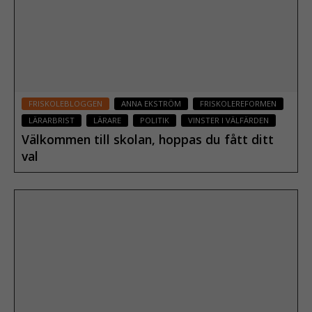
FRISKOLEBLOGGEN
ANNA EKSTRÖM
FRISKOLEREFORMEN
LÄRARBRIST
LÄRARE
POLITIK
VINSTER I VÄLFÄRDEN
Välkommen till skolan, hoppas du fått ditt
val
20 augusti 2018
Läs mer