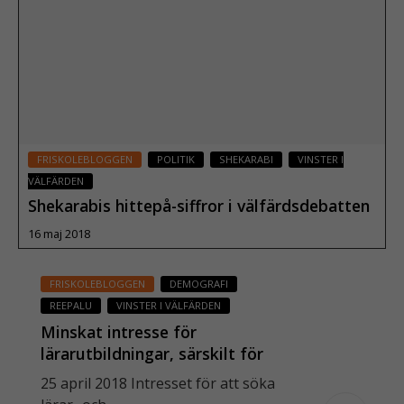
Läs mer
FRISKOLEBLOGGEN
POLITIK
SHEKARABI
VINSTER I
VÄLFÄRDEN
Shekarabis hittepå-siffror i välfärdsdebatten
16 maj 2018
FRISKOLEBLOGGEN
DEMOGRAFI
Läs mer
REEPALU
VINSTER I VÄLFÄRDEN
Minskat intresse för
lärarutbildningar, särskilt för
förskollärarutbildningen,
25 april 2018 Intresset för att söka
innebär en jätteutmaning de