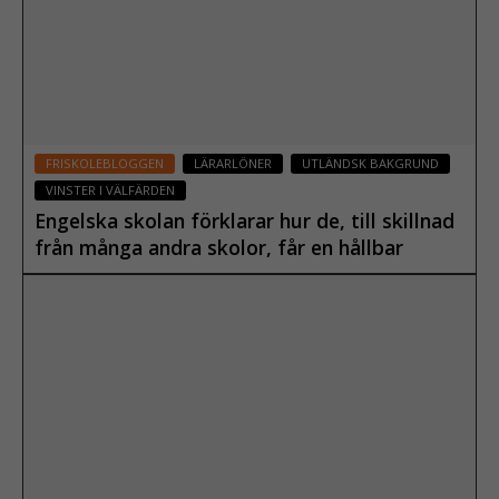
FRISKOLEBLOGGEN
LÄRARLÖNER
UTLÄNDSK BAKGRUND
VINSTER I VÄLFÄRDEN
Engelska skolan förklarar hur de, till skillnad
från många andra skolor, får en hållbar
ekonomi.
04 september 2019
Läs mer