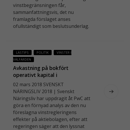
vinstbegränsningen får,
sammanfattningsvis, det nu
framlagda förslaget anses
ofullständigt som beslutsunderlag.
LÄSTIPS
POLITIK
VINSTER I
VÄLFÄRDEN
Avkastning på bokfört
operativt kapital i
välfärdsbolag
02 mars 2018 SVENSKT
NÄRINGSLIV 2018 | Svenskt
Näringsliv har uppdragit åt PwC att
göra en förnyad analys av den nu
föreslagna vinstregleringens
effekter på aktiebolagen, efter att
regeringen säger att den lyssnat
Nödvändiga