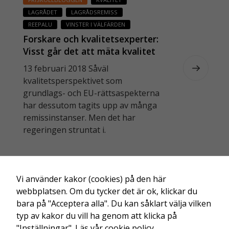
r
LAGRÅDET
LAGRÅDSREMISS
a
REEPALU
VINSTER I VÄLFÄRDEN
tt
Forskare och kvalitetsexperter:
vi
Visst går det att mäta kvalitet
s
i vård, skola och omsorg
k
13 februari 2018 Såväl
a
kvalitetsperspektivet som
k
grundlags- och EU-rättsaspekterna
u
har dessutom tagits upp av många
n
remissinstanser. Men det har
n
regeringen struntat i.
a
f
ö
r
←
äldre
b
Vi använder kakor (cookies) på den här
ä
webbplatsen. Om du tycker det är ok, klickar du
tt
bara på "Acceptera alla". Du kan såklart välja vilken
r
typ av kakor du vill ha genom att klicka på
a
"Inställningar".
Läs vår cookie policy