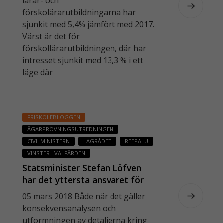
lärar- och
kommande 5-10 åren
förskolärarutbildningarna har
sjunkit med 5,4% jämfört med 2017.
Värst är det för
förskollärarutbildningen, där har
intresset sjunkit med 13,3 % i ett
läge där
FRISKOLEBLOGGEN
ÄGARPRÖVNINGSUTREDNINGEN
CIVILMINISTERN
LAGRÅDET
REEPALU
VINSTER I VÄLFÄRDEN
Statsminister Stefan Löfven
har det yttersta ansvaret för
att detta spektakel får fortgå
05 mars 2018 Både när det gäller
konsekvensanalysen och
utformningen av detaljerna kring