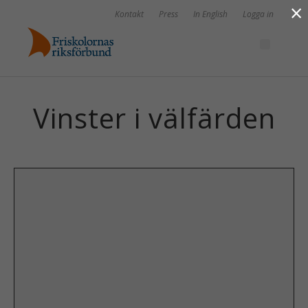
×
Kontakt
Press
In English
Logga in
Vinster i välfärden