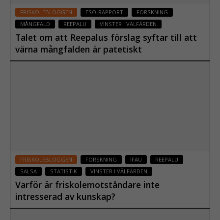
FRISKOLEBLOGGEN
ESO-RAPPORT
FORSKNING
MÅNGFALD
REEPALU
VINSTER I VÄLFÄRDEN
Talet om att Reepalus förslag syftar till att
värna mångfalden är patetiskt
31 maj 2018
Läs mer
FRISKOLEBLOGGEN
FORSKNING
IFAU
REEPALU
SALSA
STATISTIK
VINSTER I VÄLFÄRDEN
Varför är friskolemotståndare inte
intresserad av kunskap?
25 maj 2018