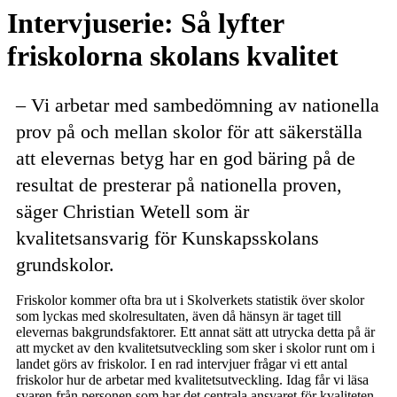
Email
Intervjuserie: Så lyfter
friskolorna skolans kvalitet
– Vi arbetar med sambedömning av nationella
prov på och mellan skolor för att säkerställa
att elevernas betyg har en god bäring på de
resultat de presterar på nationella proven,
säger Christian Wetell som är
kvalitetsansvarig för Kunskapsskolans
grundskolor.
Friskolor kommer ofta bra ut i Skolverkets statistik över skolor
som lyckas med skolresultaten, även då hänsyn är taget till
elevernas bakgrundsfaktorer. Ett annat sätt att utrycka detta på är
att mycket av den kvalitetsutveckling som sker i skolor runt om i
landet görs av friskolor. I en rad intervjuer frågar vi ett antal
friskolor hur de arbetar med kvalitetsutveckling. Idag får vi läsa
svaren från personen som har det centrala ansvaret för kvaliteten