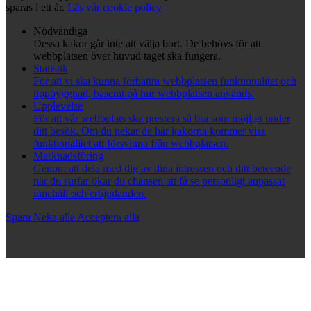
sparas i ett år.
Läs vår cookie policy
Nödvändiga
Dessa kakor går inte att välja bort. De behövs för att
webbplatsen över huvud taget ska fungera.
Statistik
För att vi ska kunna förbättra webbplatsen funktionalitet och
uppbyggnad, baserat på hur webbplatsen används.
Upplevelse
För att vår webbplats ska prestera så bra som möjligt under
ditt besök. Om du nekar de här kakorna kommer viss
funktionalitet att försvinna från webbplatsen.
Marknadsföring
Genom att dela med dig av dina intressen och ditt beteende
när du surfar ökar du chansen att få se personligt anpassat
innehåll och erbjudanden.
Spara
Neka alla
Acceptera alla