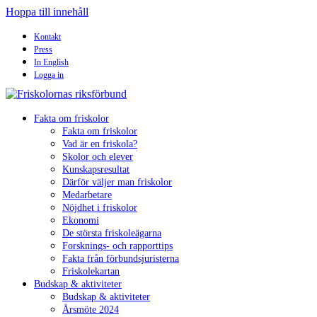
Hoppa till innehåll
Kontakt
Press
In English
Logga in
Fakta om friskolor
Fakta om friskolor
Vad är en friskola?
Skolor och elever
Kunskapsresultat
Därför väljer man friskolor
Medarbetare
Nöjdhet i friskolor
Ekonomi
De största friskoleägarna
Forsknings- och rapporttips
Fakta från förbundsjuristerna
Friskolekartan
Budskap & aktiviteter
Budskap & aktiviteter
Årsmöte 2024