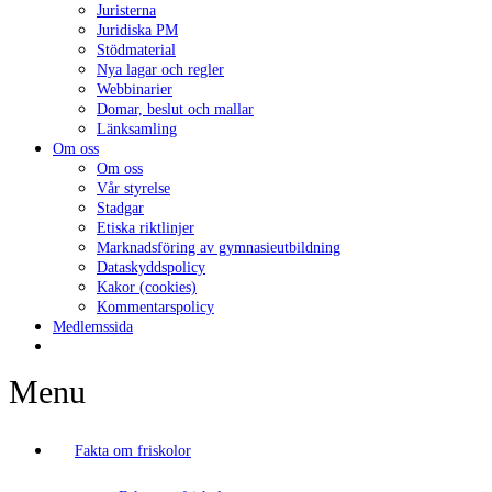
Juristerna
Juridiska PM
Stödmaterial
Nya lagar och regler
Webbinarier
Domar, beslut och mallar
Länksamling
Om oss
Om oss
Vår styrelse
Stadgar
Etiska riktlinjer
Marknadsföring av gymnasieutbildning
Dataskyddspolicy
Kakor (cookies)
Kommentarspolicy
Medlemssida
Menu
Fakta om friskolor