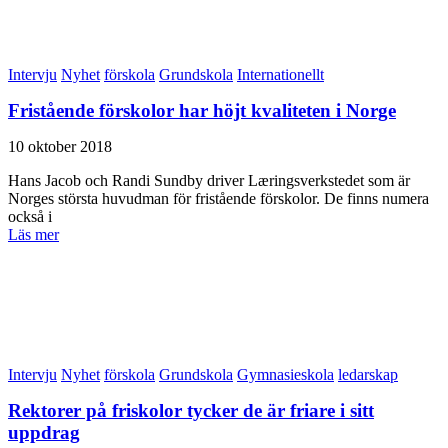
Intervju
Nyhet
förskola
Grundskola
Internationellt
Fristående förskolor har höjt kvaliteten i Norge
10 oktober 2018
Hans Jacob och Randi Sundby driver Læringsverkstedet som är
Norges största huvudman för fristående förskolor. De finns numera
också i
Läs mer
Intervju
Nyhet
förskola
Grundskola
Gymnasieskola
ledarskap
Rektorer på friskolor tycker de är friare i sitt
uppdrag