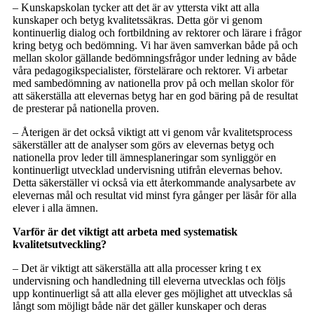
– Kunskapskolan tycker att det är av yttersta vikt att alla
kunskaper och betyg kvalitetssäkras. Detta gör vi genom
kontinuerlig dialog och fortbildning av rektorer och lärare i frågor
kring betyg och bedömning. Vi har även samverkan både på och
mellan skolor gällande bedömningsfrågor under ledning av både
våra pedagogikspecialister, förstelärare och rektorer. Vi arbetar
med sambedömning av nationella prov på och mellan skolor för
att säkerställa att elevernas betyg har en god bäring på de resultat
de presterar på nationella proven.
– Återigen är det också viktigt att vi genom vår kvalitetsprocess
säkerställer att de analyser som görs av elevernas betyg och
nationella prov leder till ämnesplaneringar som synliggör en
kontinuerligt utvecklad undervisning utifrån elevernas behov.
Detta säkerställer vi också via ett återkommande analysarbete av
elevernas mål och resultat vid minst fyra gånger per läsår för alla
elever i alla ämnen.
Varför är det viktigt att arbeta med systematisk
kvalitetsutveckling?
– Det är viktigt att säkerställa att alla processer kring t ex
undervisning och handledning till eleverna utvecklas och följs
upp kontinuerligt så att alla elever ges möjlighet att utvecklas så
långt som möjligt både när det gäller kunskaper och deras