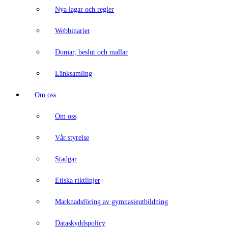
Nya lagar och regler
Webbinarier
Domar, beslut och mallar
Länksamling
Om oss
Om oss
Vår styrelse
Stadgar
Etiska riktlinjer
Marknadsföring av gymnasieutbildning
Dataskyddspolicy