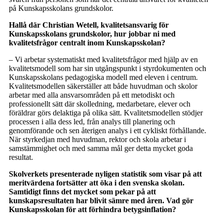
på Kunskapsskolans grundskolor.
Hallå där Christian Wetell, kvalitetsansvarig för
Kunskapsskolans grundskolor, hur jobbar ni med
kvalitetsfrågor centralt inom Kunskapsskolan?
– Vi arbetar systematiskt med kvalitetsfrågor med hjälp av en
kvalitetsmodell som har sin utgångspunkt i styrdokumenten och
Kunskapsskolans pedagogiska modell med eleven i centrum.
Kvalitetsmodellen säkerställer att både huvudman och skolor
arbetar med alla ansvarsområden på ett metodiskt och
professionellt sätt där skolledning, medarbetare, elever och
föräldrar görs delaktiga på olika sätt. Kvalitetsmodellen stödjer
processen i alla dess led, från analys till planering och
genomförande och sen återigen analys i ett cykliskt förhållande.
När styrkedjan med huvudman, rektor och skola arbetar i
samstämmighet och med samma mål ger detta mycket goda
resultat.
Skolverkets presenterade nyligen statistik som visar på att
meritvärdena fortsätter att öka i den svenska skolan.
Samtidigt finns det mycket som pekar på att
kunskapsresultaten har blivit sämre med åren. Vad gör
Kunskapsskolan för att förhindra betygsinflation?