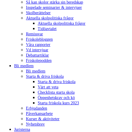
Så kan skolor stärka sin beredskap
Inspelade seminarier & intervjuer
Skolberättelser
Aktuella skolpolitiska frågor
Aktuella skolpolitiska frågor
Tidöavtalet
Remissvar
Friskolebloggen
Våra rapporter
Vd intervjuar
Debattartiklar
Friskolepodden
Bli medlem
Bli medlem
Starta & driva friskola
Starta & driva friskola
Värt att veta
Checklista starta skola
Öppenhetskrav och kö
Starta friskola kurs 2023
Erbjudanden
Påverkansarbete
Kurser & aktiviteter
Nyhetsbrev
Juristerna