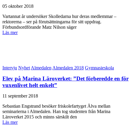
05 oktober 2018
Vartannat år undersöker Skolledarna hur deras medlemmar –
rektorerna – ser på förutsättningarna för sitt uppdrag.
Förbundsordförande Matz Nilson säger
Läs mer
Intervju
Nyhet
Almedalen
Almedalen 2018
Gymnasieskola
Elev på Marina Läroverket: ”Det förberedde en för
vuxenlivet helt enkelt”
11 september 2018
Sebastian Engstrand besöker friskolefartyget Älva mellan
seminarierna i Almedalen. Han tog studenten från Marina
Läroverket 2015 och minns särskilt den
Läs mer