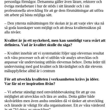
personliga förmågor. Detsamma gäller även lärare, rektorer och
övriga medarbetare i hur de stöds i sitt lärande och i sin
professionella utveckling för att ge dem förutsättningar att utföra
sitt arbete på bästa möjliga sätt.
– Den yttersta målsättningen för skolan är ju att varje elev ska nå
så goda kunskaper som möjligt och att dessa kvalitetssäkras på
alla nivåer.
Kvalitet är ju ett nyckelord, men kan samtidigt vara svårt att
definiera. Vad är kvalitet skulle du säga?
– Kvalitet innebär att vi systematiskt följer upp elevernas resultat
och våra processer och att vi utifrån vår analys utvecklas och
anpassar vår undervisning utifrån elevernas behov. Detta leder till
undervisning med god kvalitet och likvärdighet och där elevens
måluppfyllelse alltid är i centrum
För att utveckla kvaliteten i verksamheten krävs ju idéer.
Var får ni er inspiration ifrån?
– Vi arbetar ständigt med omvärldsbevakning för att ge oss
möjlighet att utvecklas och lära av andra. Detta gäller både
skolvärlden men även andra områden då vi tänker att utveckling
och lärande är viktigt för alla organisationer. Ett av våra värdeord
är att ”Vi drivs av utveckling”