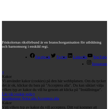
Friskolornas riksförbund är en branschorganisation för utbildning
och barnomsorg i enskild regi.
Facebook
Twitter
LinkedIn
YouTube
Instagram
×
Kakor
Vi använder kakor (cookies) på den här webbplatsen. Om du tycker
det är ok, klickar du bara på "Acceptera alla". Du kan såklart välja
vilken typ av kakor du vill ha genom att klicka på "Inställningar".
Läs vår cookie policy
Inställningar
Neka alla
Acceptera alla
Kakor
Välj vilken typ av kakor du vill acceptera. Ditt val kommer att