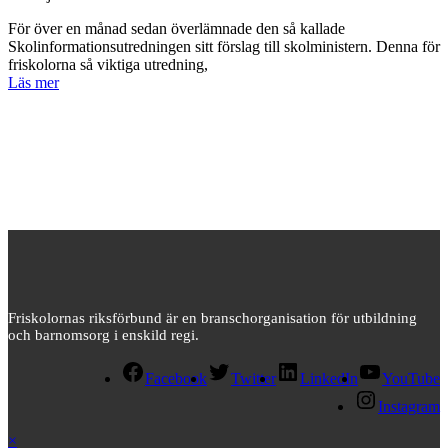
För över en månad sedan överlämnade den så kallade
Skolinformationsutredningen sitt förslag till skolministern. Denna för
friskolorna så viktiga utredning,
Läs mer
Friskolornas riksförbund är en branschorganisation för utbildning
och barnomsorg i enskild regi.
Facebook
Twitter
LinkedIn
YouTube
Instagram
×