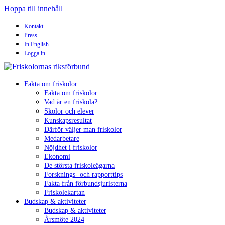
Hoppa till innehåll
Kontakt
Press
In English
Logga in
Fakta om friskolor
Fakta om friskolor
Vad är en friskola?
Skolor och elever
Kunskapsresultat
Därför väljer man friskolor
Medarbetare
Nöjdhet i friskolor
Ekonomi
De största friskoleägarna
Forsknings- och rapporttips
Fakta från förbundsjuristerna
Friskolekartan
Budskap & aktiviteter
Budskap & aktiviteter
Årsmöte 2024