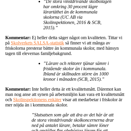
”De stora vinstdrivande skolbolagen
har omkring 30 procent lägre
lärartäthet än de kommunala
skolorna (UC AB via
Skolinspektionen, 2016 & SCB,
2015).”
Kommentar:
Ej heller detta säger något om kvaliteten. Tittar vi
på
Skolverkets SALSA-statistik
så finner vi att många av
friskolorna presterar bättre än kommunala skolor, med hänsyn
tagen till elevernas familjebakgrund.
”Lärare och rektorer tjänar sämre i
fristående skolor än i kommunala.
Ibland är skillnaden större än 1000
kronor i månaden (SCB, 2015).”
Kommentar:
Inte heller detta är ett kvalitetsmått. Däremot kan
man nog anse att synen på arbetsmiljön kan vara ett kvalitetsmått
och
Skolinspektionens enkäter
visar att medarbetar i friskolor är
mer nöjda än i kommunala skolor.
”Slutsatsen som går att dra av det här är att
de stora vinstdrivande skolkoncernerna drar
ned på antalet lärare, betalar sämre löner
och anställer fler obehöriga lärare för att