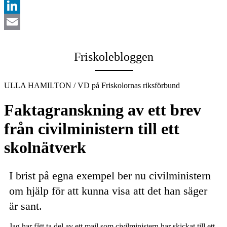
Twitter
LinkedIn
Email
Friskolebloggen
ULLA HAMILTON / VD på Friskolornas riksförbund
Faktagranskning av ett brev
från civilministern till ett
skolnätverk
I brist på egna exempel ber nu civilministern
om hjälp för att kunna visa att det han säger
är sant.
Jag har fått ta del av ett mail som civilministern har skickat till ett