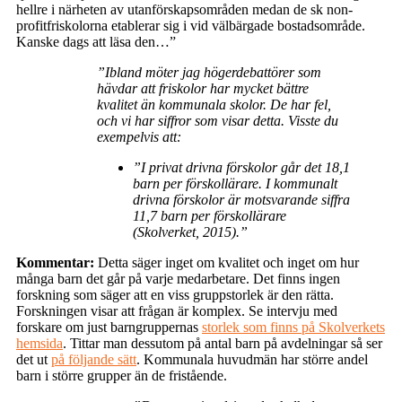
hellre i närheten av utanförskapsområden medan de sk non-
profitfriskolorna etablerar sig i vid välbärgade bostadsområde.
Kanske dags att läsa den…”
”Ibland möter jag högerdebattörer som
hävdar att friskolor har mycket bättre
kvalitet än kommunala skolor. De har fel,
och vi har siffror som visar detta. Visste du
exempelvis att:
”I privat drivna förskolor går det 18,1
barn per förskollärare. I kommunalt
drivna förskolor är motsvarande siffra
11,7 barn per förskollärare
(Skolverket, 2015).”
Kommentar:
Detta säger inget om kvalitet och inget om hur
många barn det går på varje medarbetare. Det finns ingen
forskning som säger att en viss gruppstorlek är den rätta.
Forskningen visar att frågan är komplex. Se intervju med
forskare om just barngruppernas
storlek som finns på Skolverkets
hemsida
. Tittar man dessutom på antal barn på avdelningar så ser
det ut
på följande sätt
. Kommunala huvudmän har större andel
barn i större grupper än de fristående.