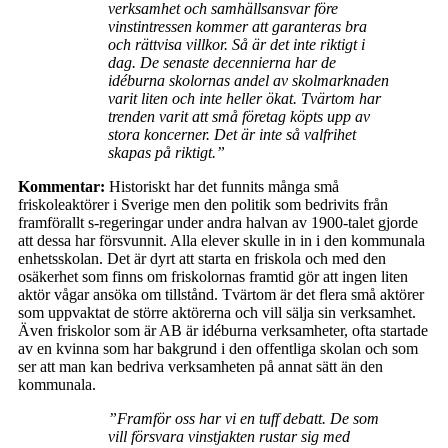
verksamhet och samhällsansvar före
vinstintressen kommer att garanteras bra
och rättvisa villkor. Så är det inte riktigt i
dag. De senaste decennierna har de
idéburna skolornas andel av skolmarknaden
varit liten och inte heller ökat. Tvärtom har
trenden varit att små företag köpts upp av
stora koncerner. Det är inte så valfrihet
skapas på riktigt.”
Kommentar:
Historiskt har det funnits många små
friskoleaktörer i Sverige men den politik som bedrivits från
framförallt s-regeringar under andra halvan av 1900-talet gjorde
att dessa har försvunnit. Alla elever skulle in in i den kommunala
enhetsskolan. Det är dyrt att starta en friskola och med den
osäkerhet som finns om friskolornas framtid gör att ingen liten
aktör vågar ansöka om tillstånd. Tvärtom är det flera små aktörer
som uppvaktat de större aktörerna och vill sälja sin verksamhet.
Även friskolor som är AB är idéburna verksamheter, ofta startade
av en kvinna som har bakgrund i den offentliga skolan och som
ser att man kan bedriva verksamheten på annat sätt än den
kommunala.
”Framför oss har vi en tuff debatt. De som
vill försvara vinstjakten rustar sig med