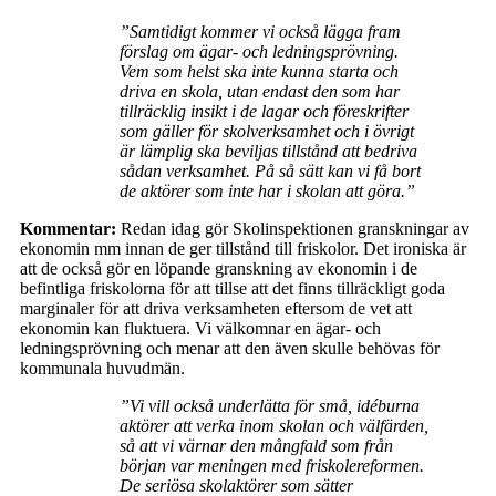
”Samtidigt kommer vi också lägga fram
förslag om ägar- och ledningsprövning.
Vem som helst ska inte kunna starta och
driva en skola, utan endast den som har
tillräcklig insikt i de lagar och föreskrifter
som gäller för skolverksamhet och i övrigt
är lämplig ska beviljas tillstånd att bedriva
sådan verksamhet. På så sätt kan vi få bort
de aktörer som inte har i skolan att göra.”
Kommentar:
Redan idag gör Skolinspektionen granskningar av
ekonomin mm innan de ger tillstånd till friskolor. Det ironiska är
att de också gör en löpande granskning av ekonomin i de
befintliga friskolorna för att tillse att det finns tillräckligt goda
marginaler för att driva verksamheten eftersom de vet att
ekonomin kan fluktuera. Vi välkomnar en ägar- och
ledningsprövning och menar att den även skulle behövas för
kommunala huvudmän.
”Vi vill också underlätta för små, idéburna
aktörer att verka inom skolan och välfärden,
så att vi värnar den mångfald som från
början var meningen med friskolereformen.
De seriösa skolaktörer som sätter