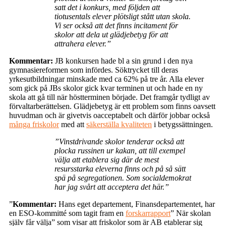
satt det i konkurs, med följden att
tiotusentals elever plötsligt stått utan skola.
Vi ser också att det finns incitament för
skolor att dela ut glädjebetyg för att
attrahera elever.”
Kommentar:
JB konkursen hade bl a sin grund i den nya
gymnasiereformen som infördes. Söktrycket till deras
yrkesutbildningar minskade med ca 62% på tre år. Alla elever
som gick på JBs skolor gick kvar terminen ut och hade en ny
skola att gå till när höstterminen började. Det framgår tydligt av
förvaltarberättelsen. Glädjebetyg är ett problem som finns oavsett
huvudman och är givetvis oacceptabelt och därför jobbar också
många friskolor
med att
säkerställa kvaliteten
i betygssättningen.
”Vinstdrivande skolor tenderar också att
plocka russinen ur kakan, att till exempel
välja att etablera sig där de mest
resursstarka eleverna finns och på så sätt
spä på segregationen. Som socialdemokrat
har jag svårt att acceptera det här.”
”
Kommentar:
Hans eget departement, Finansdepartementet, har
en ESO-kommitté som tagit fram en
forskarrapport
” När skolan
själv får välja” som visar att friskolor som är AB etablerar sig