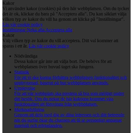
Kakor
Vi använder kakor (cookies) på den här webbplatsen. Om du tycker
det är ok, klickar du bara på "Acceptera alla". Du kan såklart välja
vilken typ av kakor du vill ha genom att klicka på "Inställningar".
Läs vår cookie policy
Inställningar
Neka alla
Acceptera alla
Kakor
Välj vilken typ av kakor du vill acceptera. Ditt val kommer att
sparas i ett år.
Läs vår cookie policy
Nödvändiga
Dessa kakor går inte att välja bort. De behövs för att
webbplatsen över huvud taget ska fungera.
Statistik
För att vi ska kunna förbättra webbplatsen funktionalitet och
uppbyggnad, baserat på hur webbplatsen används.
Upplevelse
För att vår webbplats ska prestera så bra som möjligt under
ditt besök. Om du nekar de här kakorna kommer viss
funktionalitet att försvinna från webbplatsen.
Marknadsföring
Genom att dela med dig av dina intressen och ditt beteende
när du surfar ökar du chansen att få se personligt anpassat
innehåll och erbjudanden.