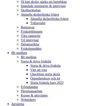
Så kan skolor stärka sin beredskap
Inspelade seminarier & intervjuer
Skolberättelser
Aktuella skolpolitiska frågor
Aktuella skolpolitiska frågor
Tidöavtalet
Remissvar
Friskolebloggen
Våra rapporter
Vd intervjuar
Debattartiklar
Friskolepodden
Bli medlem
Bli medlem
Starta & driva friskola
Starta & driva friskola
Värt att veta
Checklista starta skola
Öppenhetskrav och kö
Starta friskola kurs 2023
Erbjudanden
Påverkansarbete
Kurser & aktiviteter
Nyhetsbrev
Juristerna