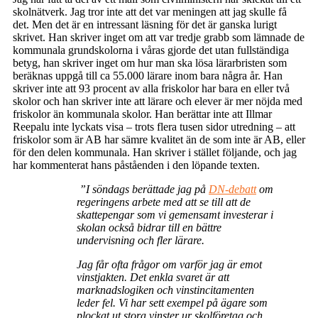
skolnätverk. Jag tror inte att det var meningen att jag skulle få
det. Men det är en intressant läsning för det är ganska lurigt
skrivet. Han skriver inget om att var tredje grabb som lämnade de
kommunala grundskolorna i våras gjorde det utan fullständiga
betyg, han skriver inget om hur man ska lösa lärarbristen som
beräknas uppgå till ca 55.000 lärare inom bara några år. Han
skriver inte att 93 procent av alla friskolor har bara en eller två
skolor och han skriver inte att lärare och elever är mer nöjda med
friskolor än kommunala skolor. Han berättar inte att Illmar
Reepalu inte lyckats visa – trots flera tusen sidor utredning – att
friskolor som är AB har sämre kvalitet än de som inte är AB, eller
för den delen kommunala. Han skriver i stället följande, och jag
har kommenterat hans påståenden i den löpande texten.
”I söndags berättade jag på
DN-debatt
om
regeringens arbete med att se till att de
skattepengar som vi gemensamt investerar i
skolan också bidrar till en bättre
undervisning och fler lärare.
Jag får ofta frågor om varför jag är emot
vinstjakten. Det enkla svaret är att
marknadslogiken och vinstincitamenten
leder fel. Vi har sett exempel på ägare som
plockat ut stora vinster ur skolföretag och