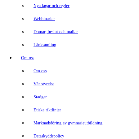
Nya lagar och regler
Webbinarier
Domar, beslut och mallar
Länksamling
Om oss
Om oss
Vår styrelse
Stadgar
Etiska riktlinjer
Marknadsföring av gymnasieutbildning
Dataskyddspolicy