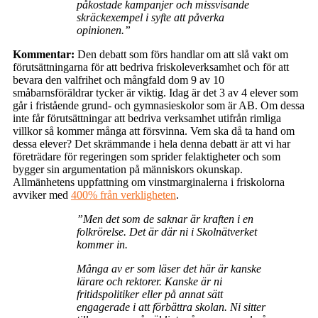
påkostade kampanjer och missvisande
skräckexempel i syfte att påverka
opinionen.”
Kommentar:
Den debatt som förs handlar om att slå vakt om
förutsättningarna för att bedriva friskoleverksamhet och för att
bevara den valfrihet och mångfald dom 9 av 10
småbarnsföräldrar tycker är viktig. Idag är det 3 av 4 elever som
går i fristående grund- och gymnasieskolor som är AB. Om dessa
inte får förutsättningar att bedriva verksamhet utifrån rimliga
villkor så kommer många att försvinna. Vem ska då ta hand om
dessa elever? Det skrämmande i hela denna debatt är att vi har
företrädare för regeringen som sprider felaktigheter och som
bygger sin argumentation på människors okunskap.
Allmänhetens uppfattning om vinstmarginalerna i friskolorna
avviker med
400% från verkligheten
.
”Men det som de saknar är kraften i en
folkrörelse. Det är där ni i Skolnätverket
kommer in.
Många av er som läser det här är kanske
lärare och rektorer. Kanske är ni
fritidspolitiker eller på annat sätt
engagerade i att förbättra skolan. Ni sitter