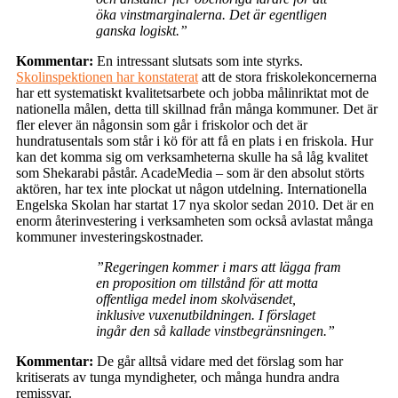
öka vinstmarginalerna. Det är egentligen
ganska logiskt.”
Kommentar:
En intressant slutsats som inte styrks.
Skolinspektionen har konstaterat
att de stora friskolekoncernerna
har ett systematiskt kvalitetsarbete och jobba målinriktat mot de
nationella målen, detta till skillnad från många kommuner. Det är
fler elever än någonsin som går i friskolor och det är
hundratusentals som står i kö för att få en plats i en friskola. Hur
kan det komma sig om verksamheterna skulle ha så låg kvalitet
som Shekarabi påstår. AcadeMedia – som är den absolut störts
aktören, har tex inte plockat ut någon utdelning. Internationella
Engelska Skolan har startat 17 nya skolor sedan 2010. Det är en
enorm återinvestering i verksamheten som också avlastat många
kommuner investeringskostnader.
”Regeringen kommer i mars att lägga fram
en proposition om tillstånd för att motta
offentliga medel inom skolväsendet,
inklusive vuxenutbildningen. I förslaget
ingår den så kallade vinstbegränsningen.”
Kommentar:
De går alltså vidare med det förslag som har
kritiserats av tunga myndigheter, och många hundra andra
remissvar.