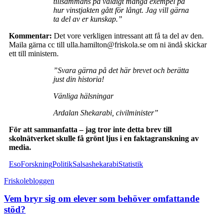
tillsammans på väldigt många exempel på
hur vinstjakten gått för långt. Jag vill gärna
ta del av er kunskap.”
Kommentar:
Det vore verkligen intressant att få ta del av den.
Maila gärna cc till ulla.hamilton@friskola.se om ni ändå skickar
ett till ministern.
”Svara gärna på det här brevet och berätta
just din historia!
Vänliga hälsningar
Ardalan Shekarabi, civilminister”
För att sammanfatta – jag tror inte detta brev till
skolnätverket skulle få grönt ljus i en faktagranskning av
media.
Eso
Forskning
Politik
Salsa
shekarabi
Statistik
Friskolebloggen
Vem bryr sig om elever som behöver omfattande
stöd?