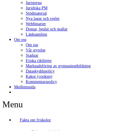
Juristerna
Juridiska PM
Stödmaterial
Nya lagar och regler
Webbinarier
Domar, beslut och mallar
Länksamling
Om oss
Om oss
Vår styrelse
Stadgar
Etiska riktlinjer
Marknadsföring av gymnasieutbildning
Dataskyddspolicy
Kakor (cookies)
Kommentarspolicy
Medlemssida
Menu
Fakta om friskolor