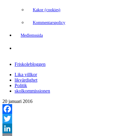
Kakor (cookies)
Kommentarspolicy
Medlemssida
Friskolebloggen
Lika villkor
likvärdighet
Politik
skolkommissionen
20 januari 2016
Facebook
Twitter