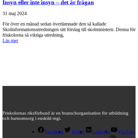
Insyn eller inte insyn – det är frågan
31 maj 2024
För över en månad sedan överlämnade den så kallade
Skolinformationsutredningen sitt förslag till skolministern. Denna för
friskolorna så viktiga utredning,
Läs mer
Friskolornas riksförbund är en branschorganisation för utbildning
och barnomsorg i enskild regi.
Facebook
Twitter
LinkedIn
YouTube