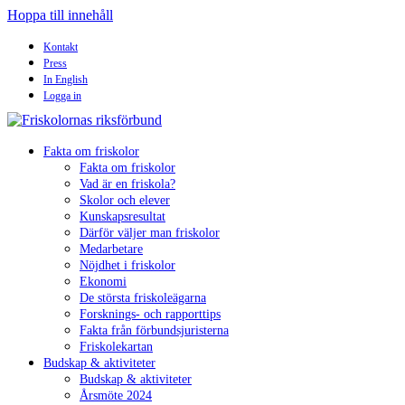
Hoppa till innehåll
Kontakt
Press
In English
Logga in
Fakta om friskolor
Fakta om friskolor
Vad är en friskola?
Skolor och elever
Kunskapsresultat
Därför väljer man friskolor
Medarbetare
Nöjdhet i friskolor
Ekonomi
De största friskoleägarna
Forsknings- och rapporttips
Fakta från förbundsjuristerna
Friskolekartan
Budskap & aktiviteter
Budskap & aktiviteter
Årsmöte 2024