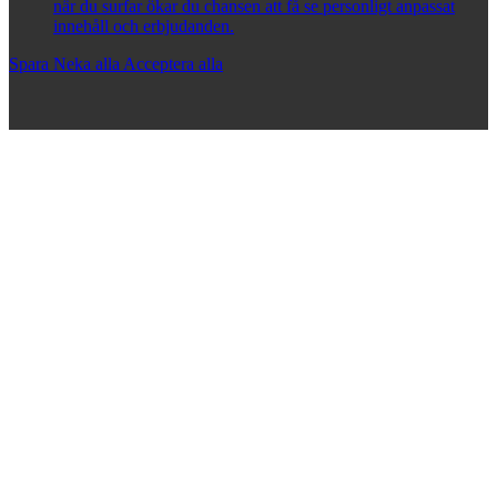
när du surfar ökar du chansen att få se personligt anpassat
innehåll och erbjudanden.
Spara
Neka alla
Acceptera alla