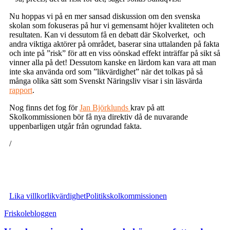
Nu hoppas vi på en mer sansad diskussion om den svenska
skolan som fokuseras på hur vi gemensamt höjer kvaliteten och
resultaten. Kan vi dessutom få en debatt där Skolverket, och
andra viktiga aktörer på området, baserar sina uttalanden på fakta
och inte på ”risk” för att en viss oönskad effekt inträffar på sikt så
vinner alla på det! Dessutom kanske en lärdom kan vara att man
inte ska använda ord som ”likvärdighet” när det tolkas på så
många olika sätt som Svenskt Näringsliv visar i sin läsvärda
rapport
.
Nog finns det fog för
Jan Björklunds
krav på att
Skolkommissionen bör få nya direktiv då de nuvarande
uppenbarligen utgår från ogrundad fakta.
/
Lika villkor
likvärdighet
Politik
skolkommissionen
Friskolebloggen