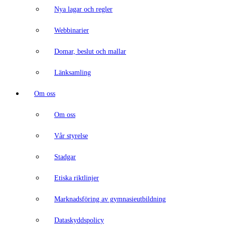
Nya lagar och regler
Webbinarier
Domar, beslut och mallar
Länksamling
Om oss
Om oss
Vår styrelse
Stadgar
Etiska riktlinjer
Marknadsföring av gymnasieutbildning
Dataskyddspolicy