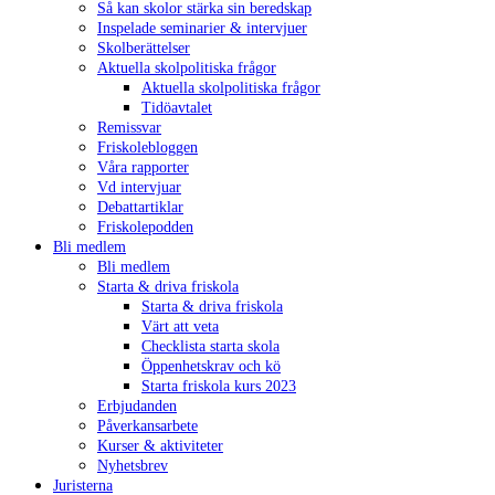
Så kan skolor stärka sin beredskap
Inspelade seminarier & intervjuer
Skolberättelser
Aktuella skolpolitiska frågor
Aktuella skolpolitiska frågor
Tidöavtalet
Remissvar
Friskolebloggen
Våra rapporter
Vd intervjuar
Debattartiklar
Friskolepodden
Bli medlem
Bli medlem
Starta & driva friskola
Starta & driva friskola
Värt att veta
Checklista starta skola
Öppenhetskrav och kö
Starta friskola kurs 2023
Erbjudanden
Påverkansarbete
Kurser & aktiviteter
Nyhetsbrev
Juristerna