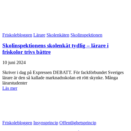
Friskolebloggen
Lärare
Skolenkäten
Skolinspektionen
Skolinspektionens skolenkät tydlig – lärare i
friskolor trivs bättre
10 juni 2024
Skriver i dag på Expressen DEBATT. För fackförbundet Sveriges
lärare är den så kallade marknadsskolan ett rött skynke. Många
lärarstudenter
Läs mer
Friskolebloggen
Insynsprincip
Offentlighetsprincip