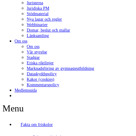
Juristerna
Juridiska PM
Stödmaterial
Nya lagar och regler
Webbinarier
Domar, beslut och mallar
Länksamling
Om oss
Om oss
Vår styrelse
Stadgar
Etiska riktlinjer
Marknadsföring av gymnasieutbildning
Dataskyddspolicy
Kakor (cookies)
Kommentarspolicy
Medlemssida
Menu
Fakta om friskolor