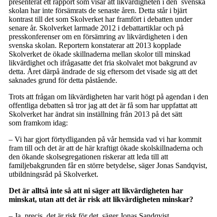
presenterat ett rapport som visar att likvärdigheten i den svenska
skolan har inte försämrats de senaste åren. Detta står i bjärt
kontrast till det som Skolverket har framfört i debatten under
senare år. Skolverket larmade 2012 i debattartiklar och på
presskonferenser om en försämring av likvärdigheten i den
svenska skolan. Reportern konstaterar att 2013 kopplade
Skolverket de ökade skillnaderna mellan skolor till minskad
likvärdighet och ifrågasatte det fria skolvalet mot bakgrund av
detta. Året därpå ändrade de sig eftersom det visade sig att det
saknades grund för detta påstående.
Trots att frågan om likvärdigheten har varit högt på agendan i den
offentliga debatten så tror jag att det är få som har uppfattat att
Skolverket har ändrat sin inställning från 2013 på det sätt
som framkom idag:
– Vi har gjort förtydliganden på vår hemsida vad vi har kommit
fram till och det är att de här kraftigt ökade skolskillnaderna och
den ökande skolsegregationen riskerar att leda till att
familjebakgrunden får en större betydelse, säger Jonas Sandqvist,
utbildningsråd på Skolverket.
Det är alltså inte så att ni säger att likvärdigheten har
minskat, utan att det är risk att likvärdigheten minskar?
– Ja, precis, det är risk för det, säger Jonas Sandqvist.