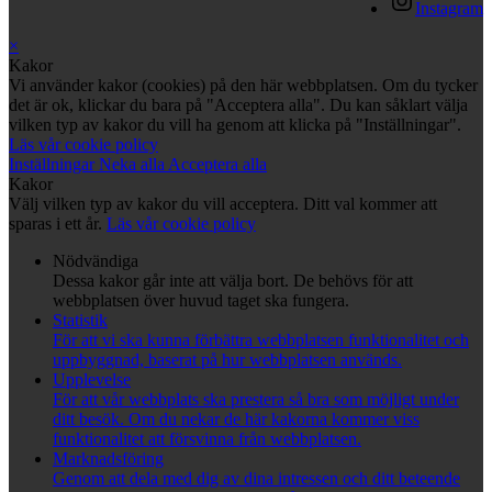
Instagram
×
Kakor
Vi använder kakor (cookies) på den här webbplatsen. Om du tycker
det är ok, klickar du bara på "Acceptera alla". Du kan såklart välja
vilken typ av kakor du vill ha genom att klicka på "Inställningar".
Läs vår cookie policy
Inställningar
Neka alla
Acceptera alla
Kakor
Välj vilken typ av kakor du vill acceptera. Ditt val kommer att
sparas i ett år.
Läs vår cookie policy
Nödvändiga
Dessa kakor går inte att välja bort. De behövs för att
webbplatsen över huvud taget ska fungera.
Statistik
För att vi ska kunna förbättra webbplatsen funktionalitet och
uppbyggnad, baserat på hur webbplatsen används.
Upplevelse
För att vår webbplats ska prestera så bra som möjligt under
ditt besök. Om du nekar de här kakorna kommer viss
funktionalitet att försvinna från webbplatsen.
Marknadsföring
Genom att dela med dig av dina intressen och ditt beteende