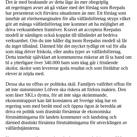
Det är med beaktande av detta läge än mer obegriplig
att regeringen avser att gå vidare med det förslag som Reepalu
har presenterat och förvärra situationen än mer. Ett förslag som
innebär att rörelsemarginalen för alla välfärdsföretag stryps vilket
gör att många välfärdsföretag inte kommer att ha möjlighet att
driva verksamheten framöver. Kravet att acceptera Reepalus
modell är nämligen också kopplat till tillståndet att bedriva
verksamhet. Om du inte håller dig inom Reepalus modell så får
du inget tillstånd. Därmed blir det mycket tydligt ett val för alla
som idag driver friskola, eller andra typer av välfärdsföretag.
Detta innebär självklart att kommunerna riskerar att få ta hand om
bl a ytterligare över 340.000 barn som idag går i fristående
skolor, skolor som levererar goda resultat och som föräldrar och
elever är nöjda med.
Dessa ska nu offras av politiska skäl. Familjers valfrihet offras för
att inte statsminister Löfven ska riskera att förlora makten. Den
som läser SKLs dystra, för att inte säga skrämmande,
ekonomirapport kan lätt konstatera att Sverige idag har en
regering som med berått mod och öppna ögon är beredda att
driva en politik som drastiskt försämrar de ekonomiska
förutsättningarna för landets kommuner och landsting och
därmed drastiskt försämra förutsättningarna för utvecklingen av
välfärdstjänsterna.