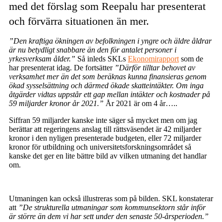
med det förslag som Reepalu har presenterat
och förvärra situationen än mer.
”Den kraftiga ökningen av befolkningen i yngre och äldre åldrar
är nu betydligt snabbare än den för antalet personer i
yrkesverksam ålder.”
Så inleds SKLs
Ekonomirapport
som de
har presenterat idag. De fortsätter
”Därför tilltar behovet av
verksamhet mer än det som beräknas kunna finansieras genom
ökad sysselsättning och därmed ökade skatteintäkter. Om inga
åtgärder vidtas uppstår ett gap mellan intäkter och kostnader på
59 miljarder kronor år 2021.”
År 2021 är om 4 år…..
Siffran 59 miljarder kanske inte säger så mycket men om jag
berättar att regeringens anslag till rättsväsendet är 42 miljarder
kronor i den nyligen presenterade budgeten, eller 72 miljarder
kronor för utbildning och universitetsforskningsområdet så
kanske det ger en lite bättre bild av vilken utmaning det handlar
om.
Utmaningen kan också illustreras som på bilden. SKL konstaterar
att
”De strukturella utmaningar som kommunsektorn står inför
är större än dem vi har sett under den senaste 50-årsperioden.”