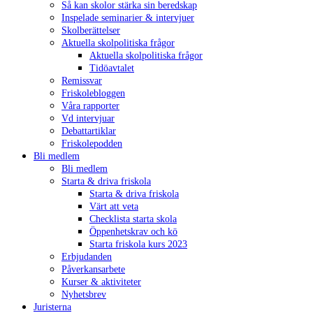
Så kan skolor stärka sin beredskap
Inspelade seminarier & intervjuer
Skolberättelser
Aktuella skolpolitiska frågor
Aktuella skolpolitiska frågor
Tidöavtalet
Remissvar
Friskolebloggen
Våra rapporter
Vd intervjuar
Debattartiklar
Friskolepodden
Bli medlem
Bli medlem
Starta & driva friskola
Starta & driva friskola
Värt att veta
Checklista starta skola
Öppenhetskrav och kö
Starta friskola kurs 2023
Erbjudanden
Påverkansarbete
Kurser & aktiviteter
Nyhetsbrev
Juristerna