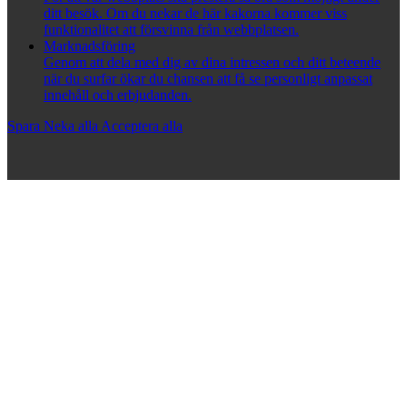
ditt besök. Om du nekar de här kakorna kommer viss
funktionalitet att försvinna från webbplatsen.
Marknadsföring
Genom att dela med dig av dina intressen och ditt beteende
när du surfar ökar du chansen att få se personligt anpassat
innehåll och erbjudanden.
Spara
Neka alla
Acceptera alla