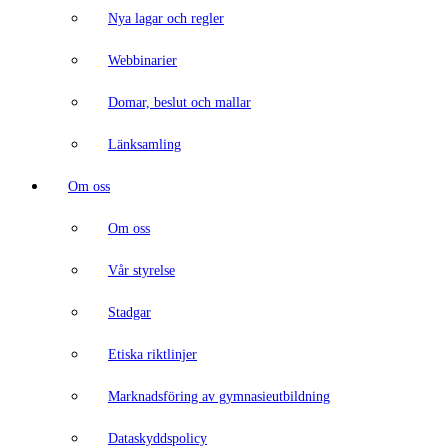
Nya lagar och regler
Webbinarier
Domar, beslut och mallar
Länksamling
Om oss
Om oss
Vår styrelse
Stadgar
Etiska riktlinjer
Marknadsföring av gymnasieutbildning
Dataskyddspolicy