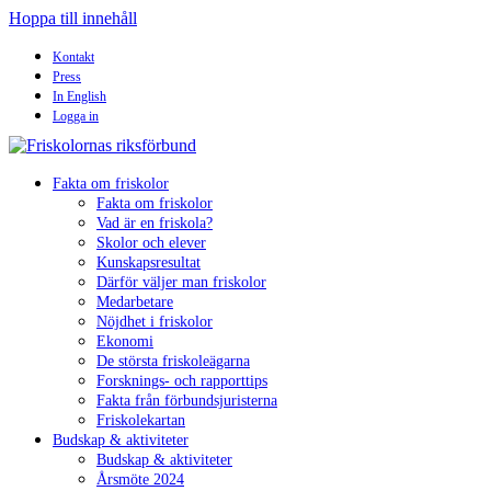
Hoppa till innehåll
Kontakt
Press
In English
Logga in
Fakta om friskolor
Fakta om friskolor
Vad är en friskola?
Skolor och elever
Kunskapsresultat
Därför väljer man friskolor
Medarbetare
Nöjdhet i friskolor
Ekonomi
De största friskoleägarna
Forsknings- och rapporttips
Fakta från förbundsjuristerna
Friskolekartan
Budskap & aktiviteter
Budskap & aktiviteter
Årsmöte 2024