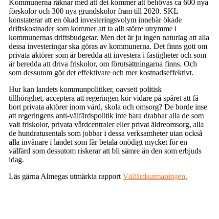
Kommunerna räknar med att det kommer att behövas ca 600 nya
förskolor och 300 nya grundskolor fram till 2020. SKL
konstaterar att en ökad investeringsvolym innebär ökade
driftskostnader som kommer att ta allt större utrymme i
kommunernas driftsbudgetar. Men det är ju ingen naturlag att alla
dessa investeringar ska göras av kommunerna. Det finns gott om
privata aktörer som är beredda att investera i fastigheter och som
är beredda att driva friskolor, om förutsättningarna finns. Och
som dessutom gör det effektivare och mer kostnadseffektivt.
Hur kan landets kommunpolitiker, oavsett politisk
tillhörighet, acceptera att regeringen kör vidare på spåret att få
bort privata aktörer inom vård, skola och omsorg? De borde inse
att regeringens anti-välfärdspolitik inte bara drabbar alla de som
valt friskolor, privata vårdcentraler eller privat äldreomsorg, alla
de hundratusentals som jobbar i dessa verksamheter utan också
alla invånare i landet som får betala onödigt mycket för en
välfärd som dessutom riskerar att bli sämre än den som erbjuds
idag.
Läs gärna Almegas utmärkta rapport
Välfärdsutmaningen.