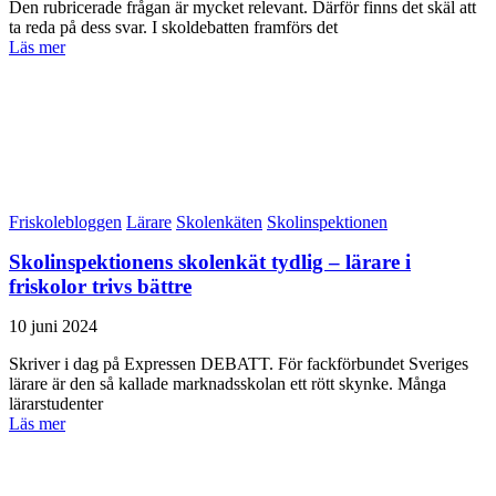
Den rubricerade frågan är mycket relevant. Därför finns det skäl att
ta reda på dess svar. I skoldebatten framförs det
Läs mer
Friskolebloggen
Lärare
Skolenkäten
Skolinspektionen
Skolinspektionens skolenkät tydlig – lärare i
friskolor trivs bättre
10 juni 2024
Skriver i dag på Expressen DEBATT. För fackförbundet Sveriges
lärare är den så kallade marknadsskolan ett rött skynke. Många
lärarstudenter
Läs mer