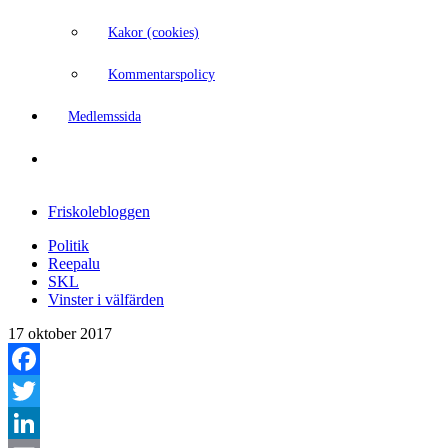
Kakor (cookies)
Kommentarspolicy
Medlemssida
Friskolebloggen
Politik
Reepalu
SKL
Vinster i välfärden
17 oktober 2017
Facebook
Twitter