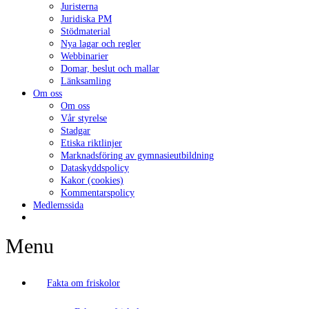
Juristerna
Juridiska PM
Stödmaterial
Nya lagar och regler
Webbinarier
Domar, beslut och mallar
Länksamling
Om oss
Om oss
Vår styrelse
Stadgar
Etiska riktlinjer
Marknadsföring av gymnasieutbildning
Dataskyddspolicy
Kakor (cookies)
Kommentarspolicy
Medlemssida
Menu
Fakta om friskolor