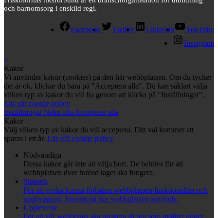
Friskolornas riksförbund är en branschorganisation för utbildning
och barnomsorg i enskild regi.
Facebook
Twitter
LinkedIn
YouTube
Instagram
×
Kakor
Vi använder kakor (cookies) på den här webbplatsen. Om du tycker
det är ok, klickar du bara på "Acceptera alla". Du kan såklart välja
vilken typ av kakor du vill ha genom att klicka på "Inställningar".
Läs vår cookie policy
Inställningar
Neka alla
Acceptera alla
Kakor
Välj vilken typ av kakor du vill acceptera. Ditt val kommer att
sparas i ett år.
Läs vår cookie policy
Nödvändiga
Dessa kakor går inte att välja bort. De behövs för att
webbplatsen över huvud taget ska fungera.
Statistik
För att vi ska kunna förbättra webbplatsen funktionalitet och
uppbyggnad, baserat på hur webbplatsen används.
Upplevelse
För att vår webbplats ska prestera så bra som möjligt under