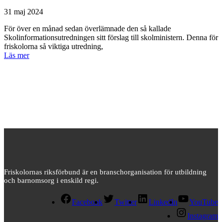
31 maj 2024
För över en månad sedan överlämnade den så kallade
Skolinformationsutredningen sitt förslag till skolministern. Denna för
friskolorna så viktiga utredning,
Läs mer
Friskolornas riksförbund är en branschorganisation för utbildning
och barnomsorg i enskild regi.
Facebook
Twitter
LinkedIn
YouTube
Instagram