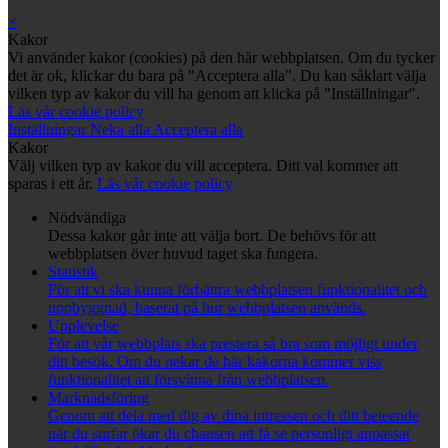
×
Kakor
Vi använder kakor (cookies) på den här webbplatsen. Om du tycker
det är ok, klickar du bara på "Acceptera alla". Du kan såklart välja
vilken typ av kakor du vill ha genom att klicka på "Inställningar".
Läs vår cookie policy
Inställningar
Neka alla
Acceptera alla
Kakor
Välj vilken typ av kakor du vill acceptera. Ditt val kommer att
sparas i ett år.
Läs vår cookie policy
Nödvändiga
Dessa kakor går inte att välja bort. De behövs för att
webbplatsen över huvud taget ska fungera.
Statistik
För att vi ska kunna förbättra webbplatsen funktionalitet och
uppbyggnad, baserat på hur webbplatsen används.
Upplevelse
För att vår webbplats ska prestera så bra som möjligt under
ditt besök. Om du nekar de här kakorna kommer viss
funktionalitet att försvinna från webbplatsen.
Marknadsföring
Genom att dela med dig av dina intressen och ditt beteende
när du surfar ökar du chansen att få se personligt anpassat