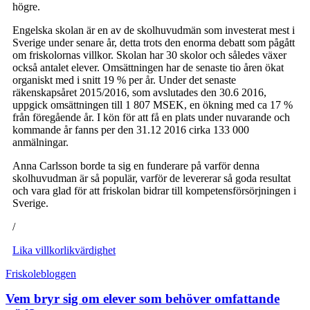
högre.
Engelska skolan är en av de skolhuvudmän som investerat mest i
Sverige under senare år, detta trots den enorma debatt som pågått
om friskolornas villkor. Skolan har 30 skolor och således växer
också antalet elever. Omsättningen har de senaste tio åren ökat
organiskt med i snitt 19 % per år. Under det senaste
räkenskapsåret 2015/2016, som avslutades den 30.6 2016,
uppgick omsättningen till 1 807 MSEK, en ökning med ca 17 %
från föregående år. I kön för att få en plats under nuvarande och
kommande år fanns per den 31.12 2016 cirka 133 000
anmälningar.
Anna Carlsson borde ta sig en funderare på varför denna
skolhuvudman är så populär, varför de levererar så goda resultat
och vara glad för att friskolan bidrar till kompetensförsörjningen i
Sverige.
/
Lika villkor
likvärdighet
Friskolebloggen
Vem bryr sig om elever som behöver omfattande