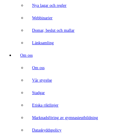
Nya lagar och regler
Webbinarier
Domar, beslut och mallar
Länksamling
Om oss
Om oss
Vår styrelse
Stadgar
Etiska riktlinjer
Marknadsföring av gymnasieutbildning
Dataskyddspolicy