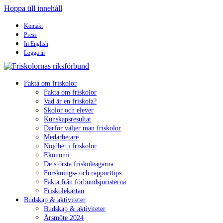
Hoppa till innehåll
Kontakt
Press
In English
Logga in
Fakta om friskolor
Fakta om friskolor
Vad är en friskola?
Skolor och elever
Kunskapsresultat
Därför väljer man friskolor
Medarbetare
Nöjdhet i friskolor
Ekonomi
De största friskoleägarna
Forsknings- och rapporttips
Fakta från förbundsjuristerna
Friskolekartan
Budskap & aktiviteter
Budskap & aktiviteter
Årsmöte 2024