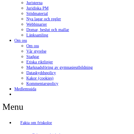
Juristerna
Juridiska PM
Stödmaterial
Nya lagar och regler
Webbinarier
Domar, beslut och mallar
Länksamling
Om oss
Om oss
Vår styrelse
Stadgar
Etiska riktlinjer
Marknadsföring av gymnasieutbildning
Dataskyddspolicy
Kakor (cookies)
Kommentarspolicy
Medlemssida
Menu
Fakta om friskolor