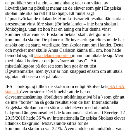
en politiker som i andra sammanhang talar om vikten av
likvärdighet nu plötsligt menar att de elever som går i Engelska
skolan inte ska ha rätt till läxhjälp. Ett minst sagt
häpnadsväckande uttalande. Hon kritiserar ett resultat där skolan
presenterar vinst före skatt (för hela landet – inte bara skolan i
Jönköping), utan att hon har en aning om hur denna vinst
kommer att användas. Friskolor betalar skatt, det gör inte
kommunala skolor. De planerar för investeringar eftersom de har
ansökt om att starta ytterligare fem skolor runt om i landet. Detta
och mycket mer skulle Anna Carlsson känna till, om, hon hade
bemödat sig att
läsa delårsrapporten
innan hon uttalade sig. Men
med fakta i botten är det ju svårare att ”rasa”. Att
misstänkliggöra på det sätt som hon gör är ett trist
lågvattenmärke, men tyvärr är hon knappast ensam om att uttala
sig utan att basera det på fakta.
IES i Jönköping tillhör de skolor som enligt Skolverkets
SALSA
statistik
överpresterar. Det innebär att de har en
elevsammansättning (föräldrars utbildningsnivå bl a ) som gör att
de inte ”borde” ha så goda resultat som de har. Internationella
Engelska Skolan har en större andel elever med utländsk
bakgrund än genomsnittet i de kommunala skolorna i Sverige. Lå
2015/2016 hade 36 % av Internationella Engelska Skolans elever
utländsk bakgrund. Motsvarande siffra för de
kommunala skolorna var 22 %. Även andelen utlandsfödda var