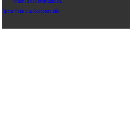
innehåll och erbjudanden.
Spara
Neka alla
Acceptera alla