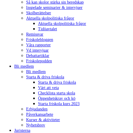
Så kan skolor stärka sin beredskap
Inspelade seminarier & intervjuer
Skolberättelser
Aktuella skolpolitiska frågor
Aktuella skolpolitiska frågor
Tidöavtalet
Remissvar
Friskolebloggen
Våra rapporter
Vd intervjuar
Debattartiklar
Friskolepodden
Bli medlem
Bli medlem
Starta & driva friskola
Starta & driva friskola
Värt att veta
Checklista starta skola
Öppenhetskrav och kö
Starta friskola kurs 2023
Erbjudanden
Påverkansarbete
Kurser & aktiviteter
Nyhetsbrev
Juristerna