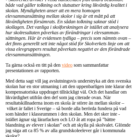
både vad gäller tolk­ning och slutsatser kring likvärdig kvalitet i
skolan. Myndigheten anser att en mera homogen
elevsammansättning mellan skolor i sig är ett mått på att
likvärdigheten försämrats. En sådan tolkning saknar stöd i
skollagen. Det vanliga i skolforskningen är istället att analysera
hur skolresultaten påverkas av förändringar i elevsamman­
sättningen. Här är evidensen tydliga – precis som nämnts ovan –
det finns generellt sett inte något stöd för Skolverkets linje om att
vissa elevgruppers resultat påverkats negativt av den förändrade
elevsammansättningen.
Ta gärna också en titt på den
video
som sammanfattar
presentationen av rapporten.
Med detta sagt vill jag avslutningsvis understryka att den svenska
skolan har en stor utmaning i att den uppenbarligen inte klarar det
kompensatoriska uppdraget tillräckligt väl. Och det handlar om
likvärdighet utifrån den def som jag citerade ovan. När
resultatskillnaderna inom en skola är större än mellan skolor –
vilket är fallet i Sverige – så borde alla berörda fundera på vad
som händer i klassrummen i den skolan. Men det sker inte -
istället ägnar sig lärarfacken och LO åt att ropa på ”bättre
blandning av elever i skolan” och att skylla på skolvalet. Glömde
jag säga att ca 85 % av alla grundskoleelever går i kommunala
skolor?