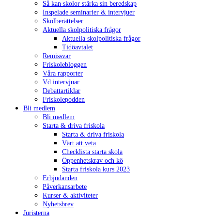
Så kan skolor stärka sin beredskap
Inspelade seminarier & intervjuer
Skolberättelser
Aktuella skolpolitiska frågor
Aktuella skolpolitiska frågor
Tidöavtalet
Remissvar
Friskolebloggen
Våra rapporter
Vd intervjuar
Debattartiklar
Friskolepodden
Bli medlem
Bli medlem
Starta & driva friskola
Starta & driva friskola
Värt att veta
Checklista starta skola
Öppenhetskrav och kö
Starta friskola kurs 2023
Erbjudanden
Påverkansarbete
Kurser & aktiviteter
Nyhetsbrev
Juristerna