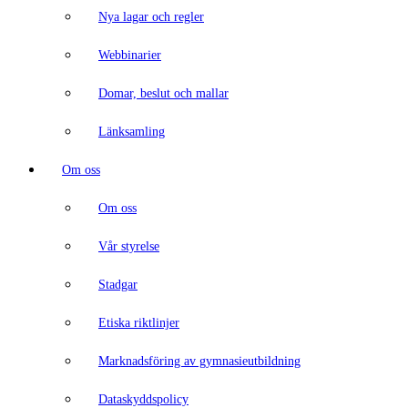
Nya lagar och regler
Webbinarier
Domar, beslut och mallar
Länksamling
Om oss
Om oss
Vår styrelse
Stadgar
Etiska riktlinjer
Marknadsföring av gymnasieutbildning
Dataskyddspolicy