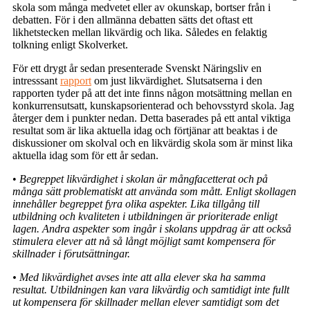
skola som många medvetet eller av okunskap, bortser från i
debatten. För i den all­männa debatten sätts det oftast ett
likhetstecken mellan likvärdig och lika. Således en felaktig
tolkning enligt Skolverket.
För ett drygt år sedan presenterade Svenskt Näringsliv en
intresssant
rapport
om just likvärdighet. Slutsatserna i den
rapporten tyder på att det inte finns någon motsättning mellan en
konkurrensutsatt, kunskapsorienterad och behovsstyrd skola. Jag
återger dem i punkter nedan. Detta baserades på ett antal viktiga
resultat som är lika aktuella idag och förtjänar att beaktas i de
diskussioner om skolval och en likvärdig skola som är minst lika
aktuella idag som för ett år sedan.
•
Begreppet likvärdighet i skolan är mångfacetterat och på
många sätt problematiskt att använda som mått. Enligt skollagen
innehåller begreppet fyra olika aspekter. Lika tillgång till
utbildning och kvaliteten i utbildningen är prioriterade enligt
lagen. Andra aspekter som ingår i skolans uppdrag är att också
stimulera elever att nå så långt möjligt samt kompensera för
skillnader i förutsättningar.
• Med likvärdighet avses inte att alla elever ska ha samma
resultat. Utbildningen kan vara likvärdig och samtidigt inte fullt
ut kompensera för skillnader mellan elever samtidigt som det