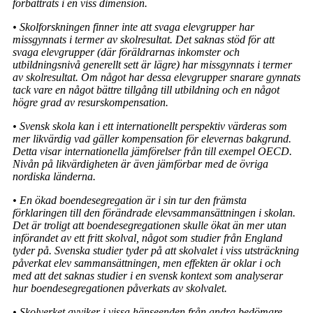
förbättrats i en viss dimension.
• Skolforskningen finner inte att svaga elevgrupper har
missgynnats i termer av skol­resultat. Det saknas stöd för att
svaga elevgrupper (där föräldrarnas inkomster och
utbildningsnivå generellt sett är lägre) har missgynnats i termer
av skolresultat. Om något har dessa elevgrupper snarare gynnats
tack vare en något bättre tillgång till utbildning och en något
högre grad av resurskompensation.
• Svensk skola kan i ett internationellt perspektiv värderas som
mer likvärdig vad gäller kompensation för elevernas bakgrund.
Detta visar internationella jämförelser från till exempel OECD.
Nivån på likvärdigheten är även jämförbar med de övriga
nordiska länderna.
• En ökad boendesegregation är i sin tur den främsta
förklaringen till den förändrade elevsammansättningen i skolan.
Det är troligt att boendesegregationen skulle ökat än mer utan
införandet av ett fritt skolval, något som studier från England
tyder på. Svenska studier tyder på att skolvalet i viss utsträckning
påverkat elev­ sammansättningen, men effekten är oklar i och
med att det saknas studier i en svensk kontext som analyserar
hur boendesegregationen påverkats av skolvalet.
• Skolverket avviker i vissa hänseenden från andra bedömare