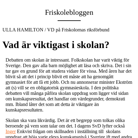
Email
Friskolebloggen
ULLA HAMILTON / VD på Friskolornas riksförbund
Vad är viktigast i skolan?
Debatten om skolan är intressant. Folkskolan har varit viktig för
Sverige. Den gav alla barn möjlighet att läsa och skriva. Det i sin
tur gav en grund för att studera vidare för vissa. Med åren har det
blivit så att det i princip blivit ett måste att ha genomgått
gymnasiet för att få ett jobb. Och nu annonserar minister Ekström
att (s) vill se en obligatorisk gymnasieskola. I den politiska
debatten vill många påföra skolan uppdrag som ligger vid sidan
om kunskapsresultat, det handlar om värdegrunder, demokrati
mm. Ibland låter det som att detta är viktigare än
kunskapsresultaten.
Skolan ska vara likvärdig. Det är ett begrepp som tolkas olika
beroende på vem som talar om det. I dagens SvD lyfter också
Inger
Enkvist frågan om skillnaden i inställning till skolans
uppdrag att höja varje elevs kunskapsnivå i Sverige jft med andra