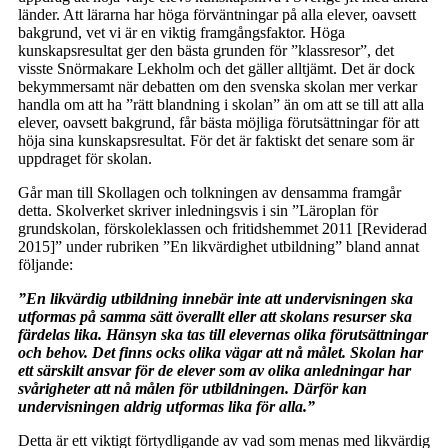
länder. Att lärarna har höga förväntningar på alla elever, oavsett
bakgrund, vet vi är en viktig framgångsfaktor. Höga
kunskapsresultat ger den bästa grunden för ”klassresor”, det
visste Snörmakare Lekholm och det gäller alltjämt. Det är dock
bekymmersamt när debatten om den svenska skolan mer verkar
handla om att ha ”rätt blandning i skolan” än om att se till att alla
elever, oavsett bakgrund, får bästa möjliga förutsättningar för att
höja sina kunskapsresultat. För det är faktiskt det senare som är
uppdraget för skolan.
Går man till Skollagen och tolkningen av densamma framgår
detta. Skolverket skriver inledningsvis i sin ”Läroplan för
grundskolan, förskoleklassen och fritidshemmet 2011 [Reviderad
2015]” under rubriken ”En likvärdighet utbildning” bland annat
följande:
”En likvärdig utbildning innebär inte att undervisningen ska
utformas på samma sätt överallt eller att skolans resurser ska
färdelas lika. Hänsyn ska tas till elevernas olika förutsättningar
och behov. Det finns ocks olika vägar att nå målet. Skolan har
ett särskilt ansvar för de elever som av olika anledningar har
svårigheter att nå målen för utbild­ningen. Därför kan
undervisningen aldrig utformas lika för alla.”
Detta är ett viktigt förtydligande av vad som menas med likvärdig