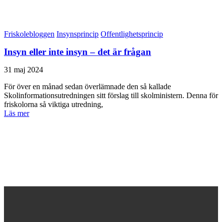
Friskolebloggen
Insynsprincip
Offentlighetsprincip
Insyn eller inte insyn – det är frågan
31 maj 2024
För över en månad sedan överlämnade den så kallade
Skolinformationsutredningen sitt förslag till skolministern. Denna för
friskolorna så viktiga utredning,
Läs mer