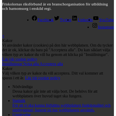
Friskolornas riksförbund är en branschorganisation för utbildning
och barnomsorg i enskild regi.
Facebook
Twitter
LinkedIn
YouTube
Instagram
×
Kakor
Vi använder kakor (cookies) på den här webbplatsen. Om du tycker
det är ok, klickar du bara på "Acceptera alla". Du kan såklart välja
vilken typ av kakor du vill ha genom att klicka på "Inställningar".
Läs vår cookie policy
Inställningar
Neka alla
Acceptera alla
Kakor
Välj vilken typ av kakor du vill acceptera. Ditt val kommer att
sparas i ett år.
Läs vår cookie policy
Nödvändiga
Dessa kakor går inte att välja bort. De behövs för att
webbplatsen över huvud taget ska fungera.
Statistik
För att vi ska kunna förbättra webbplatsen funktionalitet och
uppbyggnad, baserat på hur webbplatsen används.
Upplevelse