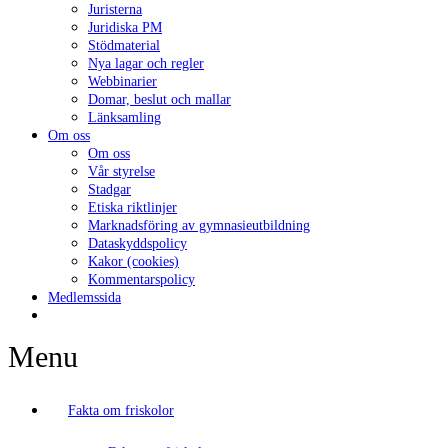
Juristerna
Juridiska PM
Stödmaterial
Nya lagar och regler
Webbinarier
Domar, beslut och mallar
Länksamling
Om oss
Om oss
Vår styrelse
Stadgar
Etiska riktlinjer
Marknadsföring av gymnasieutbildning
Dataskyddspolicy
Kakor (cookies)
Kommentarspolicy
Medlemssida
Menu
Fakta om friskolor