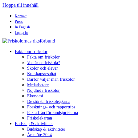
Hoppa till innehåll
Kontakt
Press
In English
Logga in
Fakta om friskolor
Fakta om friskolor
Vad är en friskola?
Skolor och elever
Kunskapsresultat
Därför väljer man friskolor
Medarbetare
Nöjdhet i friskolor
Ekonomi
De största friskoleägarna
Forsknings- och rapporttips
Fakta från förbundsjuristerna
Friskolekartan
Budskap & aktiviteter
Budskap & aktiviteter
Årsmöte 2024