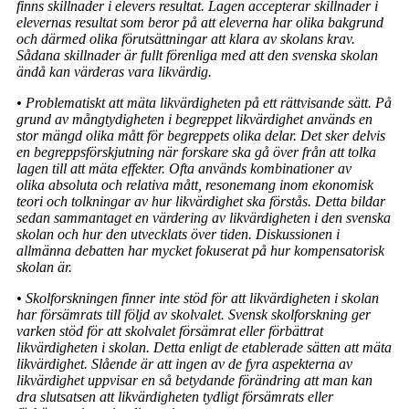
finns skillnader i elevers resultat. Lagen accepterar skillnader i
elevernas resultat som beror på att eleverna har olika bakgrund
och därmed olika förutsättningar att klara av skolans krav.
Sådana skillnader är fullt förenliga med att den svenska skolan
ändå kan värderas vara likvärdig.
• Problematiskt att mäta likvärdigheten på ett rättvisande sätt. På
grund av mång­tydigheten i begreppet likvärdighet används en
stor mängd olika mått för begrep­pets olika delar. Det sker delvis
en begreppsförskjutning när forskare ska gå över från att tolka
lagen till att mäta effekter. Ofta används kombinationer av
olika absoluta och relativa mått, resonemang inom ekonomisk
teori och tolkningar av hur likvärdighet ska förstås. Detta bildar
sedan sammantaget en värdering av lik­värdigheten i den svenska
skolan och hur den utvecklats över tiden. Diskussionen i
allmänna debatten har mycket fokuserat på hur kompensatorisk
skolan är.
• Skolforskningen finner inte stöd för att likvärdigheten i skolan
har försämrats till följd av skolvalet. Svensk skolforskning ger
varken stöd för att skolvalet försämrat eller förbättrat
likvärdigheten i skolan. Detta enligt de etablerade sätten att mäta
likvärdighet. Slående är att ingen av de fyra aspekterna av
likvärdighet uppvisar en så betydande förändring att man kan
dra slutsatsen att likvärdigheten tydligt försämrats eller