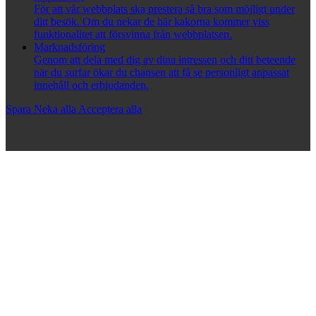
För att vår webbplats ska prestera så bra som möjligt under
ditt besök. Om du nekar de här kakorna kommer viss
funktionalitet att försvinna från webbplatsen.
Marknadsföring
Genom att dela med dig av dina intressen och ditt beteende
när du surfar ökar du chansen att få se personligt anpassat
innehåll och erbjudanden.
Spara
Neka alla
Acceptera alla