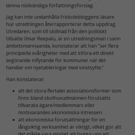
lämna nödvändiga författningsförslag.
Jag kan inte undanhålla friskolebloggens läsare
hur utredningen återrapporterar detta uppdrag.
Utredaren, som till skillnad från den politiskt
tillsatte Ilmar Reepalu, är en utredningsman i sann
ämbetsmannaanda, konstaterar att han ”ser flera
principiella svårigheter med att införa ett direkt
avgörande inflytande för kommuner när det
handlar om nyetableringar med vinstsyfte.”
Han konstaterar:
att det stora flertalet associationsformer som
finns bland skolhuvudmännen förutsätts
tillvarata ägare/medlemmars eller
motsvarandes ekonomiska intressen.
att ekonomiska förutsättningar för en
långsiktig verksamhet är viktigt, vilket gör att
det måste vara möjligt att bygga upp ett