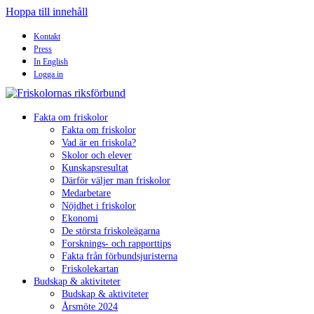
Hoppa till innehåll
Kontakt
Press
In English
Logga in
Fakta om friskolor
Fakta om friskolor
Vad är en friskola?
Skolor och elever
Kunskapsresultat
Därför väljer man friskolor
Medarbetare
Nöjdhet i friskolor
Ekonomi
De största friskoleägarna
Forsknings- och rapporttips
Fakta från förbundsjuristerna
Friskolekartan
Budskap & aktiviteter
Budskap & aktiviteter
Årsmöte 2024