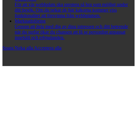
För att vår webbplats ska prestera så bra som möjligt under
ditt besök. Om du nekar de här kakorna kommer viss
funktionalitet att försvinna från webbplatsen.
Marknadsföring
Genom att dela med dig av dina intressen och ditt beteende
när du surfar ökar du chansen att få se personligt anpassat
innehåll och erbjudanden.
Spara
Neka alla
Acceptera alla