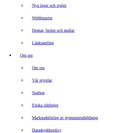
Nya lagar och regler
Webbinarier
Domar, beslut och mallar
Länksamling
Om oss
Om oss
Vår styrelse
Stadgar
Etiska riktlinjer
Marknadsföring av gymnasieutbildning
Dataskyddspolicy