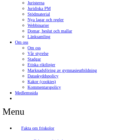
Juristerna
Juridiska PM
Stödmaterial
Nya lagar och regler
Webbinarier
Domar, beslut och mallar
Länksamling
Om oss
Om oss
Vår styrelse
Stadgar
Etiska riktlinjer
Marknadsföring av gymnasieutbildning
Dataskyddspolicy
Kakor (cookies)
Kommentarspolicy
Medlemssida
Menu
Fakta om friskolor