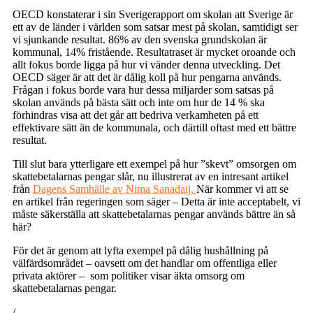
OECD konstaterar i sin Sverigerapport om skolan att Sverige är
ett av de länder i världen som satsar mest på skolan, samtidigt ser
vi sjunkande resultat. 86% av den svenska grundskolan är
kommunal, 14% fristående. Resultatraset är mycket oroande och
allt fokus borde ligga på hur vi vänder denna utveckling. Det
OECD säger är att det är dålig koll på hur pengarna används.
Frågan i fokus borde vara hur dessa miljarder som satsas på
skolan används på bästa sätt och inte om hur de 14 % ska
förhindras visa att det går att bedriva verkamheten på ett
effektivare sätt än de kommunala, och därtill oftast med ett bättre
resultat.
Till slut bara ytterligare ett exempel på hur ”skevt” omsorgen om
skattebetalarnas pengar slår, nu illustrerat av en intresant artikel
från
Dagens Samhälle av Nima Sanadaij.
När kommer vi att se
en artikel från regeringen som säger – Detta är inte acceptabelt, vi
måste säkerställa att skattebetalarnas pengar används bättre än så
här?
För det är genom att lyfta exempel på dålig hushållning på
välfärdsområdet – oavsett om det handlar om offentliga eller
privata aktörer – som politiker visar äkta omsorg om
skattebetalarnas pengar.
/