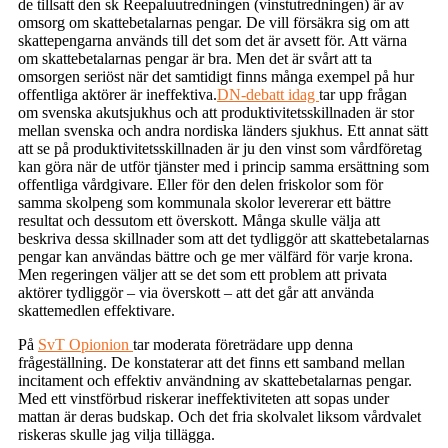
de tillsatt den sk Reepaluutredningen (vinstutredningen) är av
omsorg om skattebetalarnas pengar. De vill försäkra sig om att
skattepengarna används till det som det är avsett för. Att värna
om skattebetalarnas pengar är bra. Men det är svårt att ta
omsorgen seriöst när det samtidigt finns många exempel på hur
offentliga aktörer är ineffektiva.
DN-debatt idag
tar upp frågan
om svenska akutsjukhus och att produktivitetsskillnaden är stor
mellan svenska och andra nordiska länders sjukhus. Ett annat sätt
att se på produktivitetsskillnaden är ju den vinst som vårdföretag
kan göra när de utför tjänster med i princip samma ersättning som
offentliga vårdgivare. Eller för den delen friskolor som för
samma skolpeng som kommunala skolor levererar ett bättre
resultat och dessutom ett överskott. Många skulle välja att
beskriva dessa skillnader som att det tydliggör att skattebetalarnas
pengar kan användas bättre och ge mer välfärd för varje krona.
Men regeringen väljer att se det som ett problem att privata
aktörer tydliggör – via överskott – att det går att använda
skattemedlen effektivare.
På
SvT Opionion
tar moderata företrädare upp denna
frågeställning. De konstaterar att det finns ett samband mellan
incitament och effektiv användning av skattebetalarnas pengar.
Med ett vinstförbud riskerar ineffektiviteten att sopas under
mattan är deras budskap. Och det fria skolvalet liksom vårdvalet
riskeras skulle jag vilja tillägga.