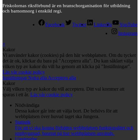
Friskolornas riksförbund är en branschorganisation för utbildning
och barnomsorg i enskild regi.
Facebook
Twitter
LinkedIn
YouTube
Instagram
×
Kakor
Vi använder kakor (cookies) på den här webbplatsen. Om du tycker
det är ok, klickar du bara på "Acceptera alla". Du kan såklart välja
vilken typ av kakor du vill ha genom att klicka på "Inställningar".
Läs vår cookie policy
Inställningar
Neka alla
Acceptera alla
Kakor
Välj vilken typ av kakor du vill acceptera. Ditt val kommer att
sparas i ett år.
Läs vår cookie policy
Nödvändiga
Dessa kakor går inte att välja bort. De behövs för att
webbplatsen över huvud taget ska fungera.
Statistik
För att vi ska kunna förbättra webbplatsen funktionalitet och
uppbyggnad, baserat på hur webbplatsen används.
Upplevelse