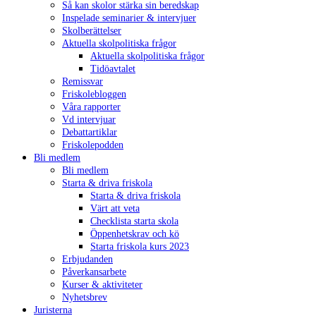
Så kan skolor stärka sin beredskap
Inspelade seminarier & intervjuer
Skolberättelser
Aktuella skolpolitiska frågor
Aktuella skolpolitiska frågor
Tidöavtalet
Remissvar
Friskolebloggen
Våra rapporter
Vd intervjuar
Debattartiklar
Friskolepodden
Bli medlem
Bli medlem
Starta & driva friskola
Starta & driva friskola
Värt att veta
Checklista starta skola
Öppenhetskrav och kö
Starta friskola kurs 2023
Erbjudanden
Påverkansarbete
Kurser & aktiviteter
Nyhetsbrev
Juristerna