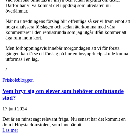
Därför har vi välkomnat det uppdrag som utredaren nu
överlämnar.
När nu utredningens förslag blir offentliga så ser vi fram emot att
noga analysera förslagen och sedan återkomma med våra
kommentarer i den remissrunda som jag utgår ifrån kommer att
äga rum inom kort.
Men förhoppningsvis innebär morgondagen att vi för första
gången kan få se ett förslag på hur en insynprincip skulle kunna
utformas i en lag.
/
Friskolebloggen
Vem bryr sig om elever som behöver omfattande
stöd?
17 juni 2024
Det är en minst sagt relevant fråga. Nu senast har det kommit en
dom i Högsta domstolen, som innebär att
Läs mer