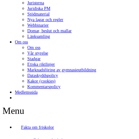
Juristerna
Juridiska PM
Stödmaterial
Nya lagar och regler
Webbinarier
Domar, beslut och mallar
Länksamling
Om oss
Om oss
Vår styrelse
Stadgar
Etiska riktlinjer
Marknadsföring av gymnasieutbildning
Dataskyddspolicy
Kakor (cookies)
Kommentarspolicy
Medlemssida
Menu
Fakta om friskolor