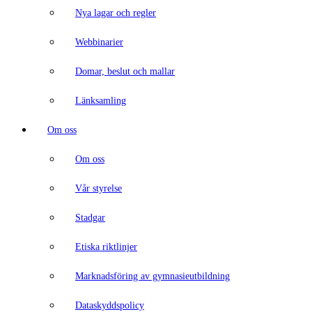
Nya lagar och regler
Webbinarier
Domar, beslut och mallar
Länksamling
Om oss
Om oss
Vår styrelse
Stadgar
Etiska riktlinjer
Marknadsföring av gymnasieutbildning
Dataskyddspolicy