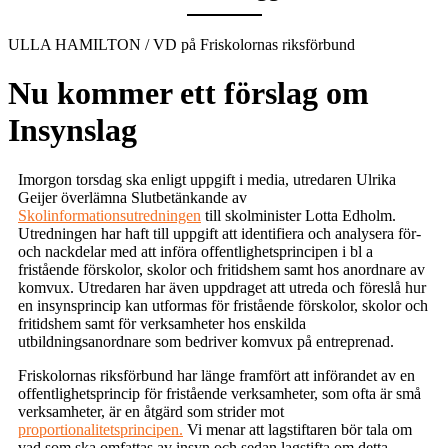
ULLA HAMILTON / VD på Friskolornas riksförbund
Nu kommer ett förslag om
Insynslag
Imorgon torsdag ska enligt uppgift i media, utredaren Ulrika
Geijer överlämna Slutbetänkande av
Skolinformationsutredningen
till skolminister Lotta Edholm.
Utredningen har haft till uppgift att identifiera och analysera för-
och nackdelar med att införa offentlighetsprincipen i bl a
fristående förskolor, skolor och fritidshem samt hos anordnare av
komvux. Utredaren har även uppdraget att utreda och föreslå hur
en insynsprincip kan utformas för fristående förskolor, skolor och
fritidshem samt för verksamheter hos enskilda
utbildningsanordnare som bedriver komvux på entreprenad.
Friskolornas riksförbund har länge framfört att införandet av en
offentlighetsprincip för fristående verksamheter, som ofta är små
verksamheter, är en åtgärd som strider mot
proportionalitetsprincipen.
Vi menar att lagstiftaren bör tala om
vad som ska omfattas av insyn och sedan lagstifta om detta.