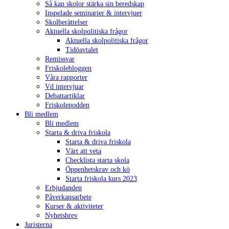
Så kan skolor stärka sin beredskap
Inspelade seminarier & intervjuer
Skolberättelser
Aktuella skolpolitiska frågor
Aktuella skolpolitiska frågor
Tidöavtalet
Remissvar
Friskolebloggen
Våra rapporter
Vd intervjuar
Debattartiklar
Friskolepodden
Bli medlem
Bli medlem
Starta & driva friskola
Starta & driva friskola
Värt att veta
Checklista starta skola
Öppenhetskrav och kö
Starta friskola kurs 2023
Erbjudanden
Påverkansarbete
Kurser & aktiviteter
Nyhetsbrev
Juristerna