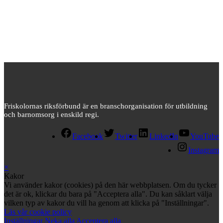
Friskolornas riksförbund är en branschorganisation för utbildning
och barnomsorg i enskild regi.
Facebook
Twitter
LinkedIn
YouTube
Instagram
×
Kakor
Vi använder kakor (cookies) på den här webbplatsen. Om du tycker
det är ok, klickar du bara på "Acceptera alla". Du kan såklart välja
vilken typ av kakor du vill ha genom att klicka på "Inställningar".
Läs vår cookie policy
Inställningar
Neka alla
Acceptera alla