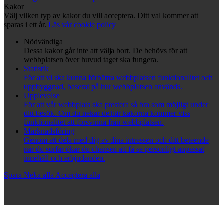
Kakor
Välj vilken typ av kakor du vill acceptera. Ditt val kommer att
sparas i ett år.
Läs vår cookie policy
Nödvändiga
Dessa kakor går inte att välja bort. De behövs för att
webbplatsen över huvud taget ska fungera.
Statistik
För att vi ska kunna förbättra webbplatsen funktionalitet och
uppbyggnad, baserat på hur webbplatsen används.
Upplevelse
För att vår webbplats ska prestera så bra som möjligt under
ditt besök. Om du nekar de här kakorna kommer viss
funktionalitet att försvinna från webbplatsen.
Marknadsföring
Genom att dela med dig av dina intressen och ditt beteende
när du surfar ökar du chansen att få se personligt anpassat
innehåll och erbjudanden.
Spara
Neka alla
Acceptera alla