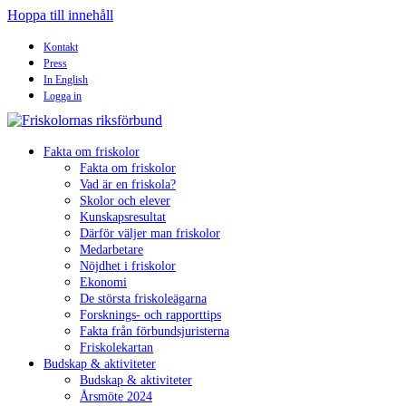
Hoppa till innehåll
Kontakt
Press
In English
Logga in
Fakta om friskolor
Fakta om friskolor
Vad är en friskola?
Skolor och elever
Kunskapsresultat
Därför väljer man friskolor
Medarbetare
Nöjdhet i friskolor
Ekonomi
De största friskoleägarna
Forsknings- och rapporttips
Fakta från förbundsjuristerna
Friskolekartan
Budskap & aktiviteter
Budskap & aktiviteter
Årsmöte 2024