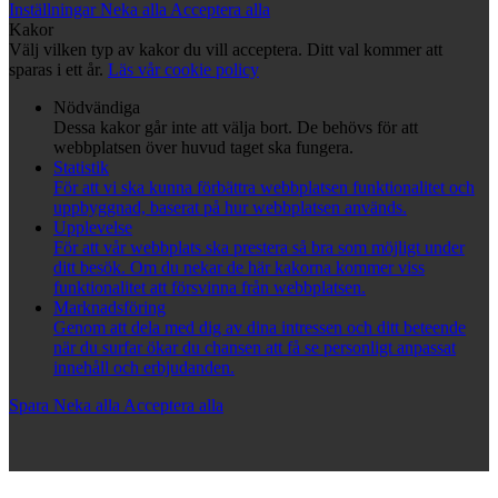
Inställningar
Neka alla
Acceptera alla
Kakor
Välj vilken typ av kakor du vill acceptera. Ditt val kommer att
sparas i ett år.
Läs vår cookie policy
Nödvändiga
Dessa kakor går inte att välja bort. De behövs för att
webbplatsen över huvud taget ska fungera.
Statistik
För att vi ska kunna förbättra webbplatsen funktionalitet och
uppbyggnad, baserat på hur webbplatsen används.
Upplevelse
För att vår webbplats ska prestera så bra som möjligt under
ditt besök. Om du nekar de här kakorna kommer viss
funktionalitet att försvinna från webbplatsen.
Marknadsföring
Genom att dela med dig av dina intressen och ditt beteende
när du surfar ökar du chansen att få se personligt anpassat
innehåll och erbjudanden.
Spara
Neka alla
Acceptera alla