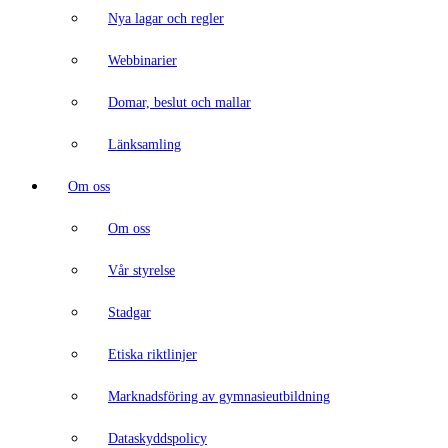
Nya lagar och regler
Webbinarier
Domar, beslut och mallar
Länksamling
Om oss
Om oss
Vår styrelse
Stadgar
Etiska riktlinjer
Marknadsföring av gymnasieutbildning
Dataskyddspolicy