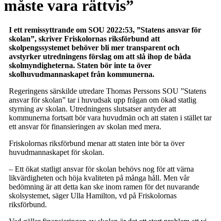
måste vara rättvis”
I ett remissyttrande om SOU 2022:53, ”Statens ansvar för
skolan”, skriver Friskolornas riksförbund att
skolpengssystemet behöver bli mer transparent och
avstyrker utredningens förslag om att slå ihop de båda
skolmyndigheterna. Staten bör inte ta över
skolhuvudmannaskapet från kommunerna.
Regeringens särskilde utredare Thomas Perssons SOU ”Statens
ansvar för skolan” tar i huvudsak upp frågan om ökad statlig
styrning av skolan. Utredningens slutsatser antyder att
kommunerna fortsatt bör vara huvudmän och att staten i stället tar
ett ansvar för finansieringen av skolan med mera.
Friskolornas riksförbund menar att staten inte bör ta över
huvudmannaskapet för skolan.
– Ett ökat statligt ansvar för skolan behövs nog för att värna
likvärdigheten och höja kvaliteten på många håll. Men vår
bedömning är att detta kan ske inom ramen för det nuvarande
skolsystemet, säger Ulla Hamilton, vd på Friskolornas
riksförbund.