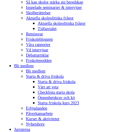
Så kan skolor stärka sin beredskap
Inspelade seminarier & intervjuer
Skolberättelser
Aktuella skolpolitiska frågor
Aktuella skolpolitiska frågor
Tidöavtalet
Remissvar
Friskolebloggen
Våra rapporter
Vd intervjuar
Debattartiklar
Friskolepodden
Bli medlem
Bli medlem
Starta & driva friskola
Starta & driva friskola
Värt att veta
Checklista starta skola
Öppenhetskrav och kö
Starta friskola kurs 2023
Erbjudanden
Påverkansarbete
Kurser & aktiviteter
Nyhetsbrev
Juristerna