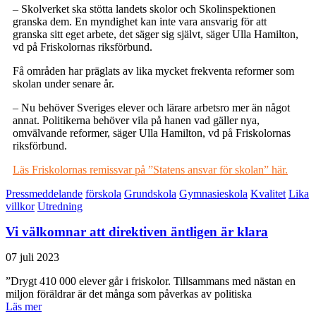
– Skolverket ska stötta landets skolor och Skolinspektionen
granska dem. En myndighet kan inte vara ansvarig för att
granska sitt eget arbete, det säger sig självt, säger Ulla Hamilton,
vd på Friskolornas riksförbund.
Få områden har präglats av lika mycket frekventa reformer som
skolan under senare år.
– Nu behöver Sveriges elever och lärare arbetsro mer än något
annat. Politikerna behöver vila på hanen vad gäller nya,
omvälvande reformer, säger Ulla Hamilton, vd på Friskolornas
riksförbund.
Läs Friskolornas remissvar på ”Statens ansvar för skolan” här.
Pressmeddelande
förskola
Grundskola
Gymnasieskola
Kvalitet
Lika
villkor
Utredning
Vi välkomnar att direktiven äntligen är klara
07 juli 2023
”Drygt 410 000 elever går i friskolor. Tillsammans med nästan en
miljon föräldrar är det många som påverkas av politiska
Läs mer