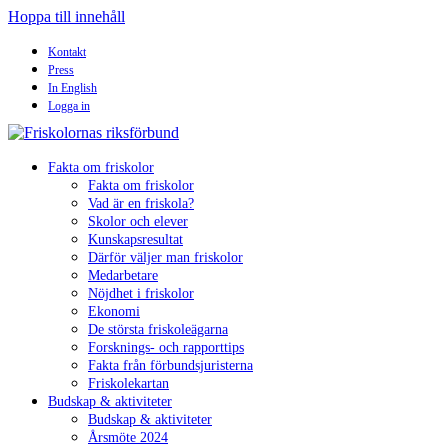
Hoppa till innehåll
Kontakt
Press
In English
Logga in
Fakta om friskolor
Fakta om friskolor
Vad är en friskola?
Skolor och elever
Kunskapsresultat
Därför väljer man friskolor
Medarbetare
Nöjdhet i friskolor
Ekonomi
De största friskoleägarna
Forsknings- och rapporttips
Fakta från förbundsjuristerna
Friskolekartan
Budskap & aktiviteter
Budskap & aktiviteter
Årsmöte 2024