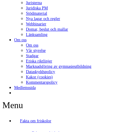
Juristerna
Juridiska PM
Stödmaterial
Nya lagar och regler
Webbinarier
Domar, beslut och mallar
Länksamling
Om oss
Om oss
Vår styrelse
Stadgar
Etiska riktlinjer
Marknadsföring av gymnasieutbildning
Dataskyddspolicy
Kakor (cookies)
Kommentarspolicy
Medlemssida
Menu
Fakta om friskolor