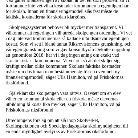
Vad gäller finansieringen av skolan är det ett stort problem att vi
fortfarande inte vet vilka kostnader kommunerna egentligen har
för skolan. Innan en finansieringsmodell slås fast måste de
faktiska kostnaderna för skolan klargöras.
– Skolpengssystemet behöver bli mycket mer transparent. Vi
välkomnar att regeringen vill utreda skolpengen ordentligt. Vi vet
i dag inte vad kommunernas så kallade utbudsansvar egentligen
kostar. Som vi sett i bland annat Riksrevisionens granskning, och
vår egen granskning som vi gav konsultbyrån Deloitte i uppdrag
att genomföra 2018, har vi i dag ingen aning om exakt vad
skolan kostar i kommunerna. Vi vet också att det skiljer sig
kraftigt mellan olika kommuner. Skolans faktiska kostnader
måste utredas innan man bestämmer sig för en eventuell ny
finansieringsmodell, säger Ulla Hamilton, vd på Friskolornas
riksförbund.
– Självklart ska skolpengen vara rättvis. Oavsett om en elev
väljer en kommunal skola eller en friskola måste elevernas
utbildning få kosta lika mycket, säger Ulla Hamilton, vd på
Friskolornas riksförbund.
Utredningens förslag om att slå ihop Skolverket,
Skolinspektionen och Specialpedagogiska skolmyndigheten till
en enda myndighet avstyrks av Friskolornas riksförbund.