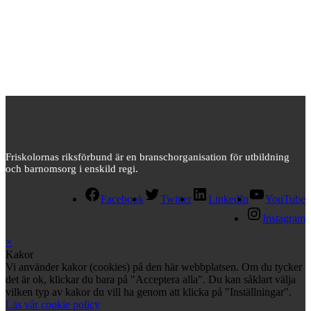
Friskolornas riksförbund är en branschorganisation för utbildning
och barnomsorg i enskild regi.
Facebook
Twitter
LinkedIn
YouTube
Instagram
×
Kakor
Vi använder kakor (cookies) på den här webbplatsen. Om du tycker
det är ok, klickar du bara på "Acceptera alla". Du kan såklart välja
vilken typ av kakor du vill ha genom att klicka på "Inställningar".
Läs vår cookie policy