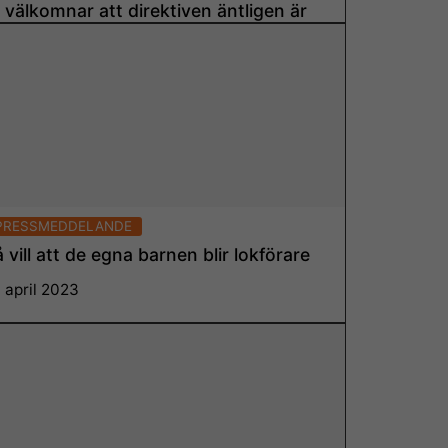
i välkomnar att direktiven äntligen är
lara
 juli 2023
Läs mer
PRESSMEDDELANDE
 vill att de egna barnen blir lokförare
 april 2023
Läs mer