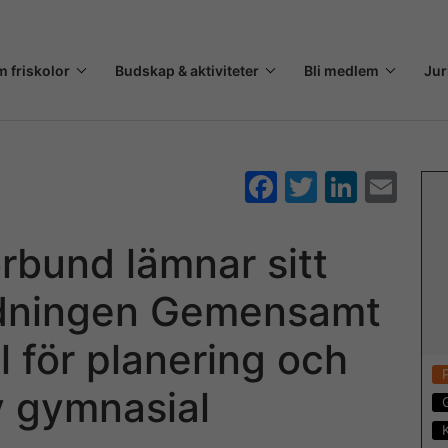
m friskolor
Budskap & aktiviteter
Bli medlem
Jur
F
T
Li
E
a
w
n
m
c
itt
k
ai
örbund lämnar sitt
e
er
e
l
redningen Gemensamt
b
dI
o
n
l för planering och
o
v gymnasial
k