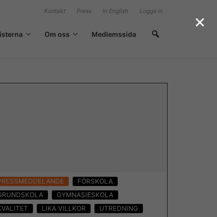
Kontakt
Press
In English
Logga in
×
isterna
Om oss
Medlemssida
PRESSMEDDELANDE
FÖRSKOLA
GRUNDSKOLA
GYMNASIESKOLA
KVALITET
LIKA VILLKOR
UTREDNING