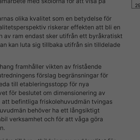
 samarbete med skolorna för att visa på
2
rnas olika kvalitet som en betydelse för
litetsperspektiv riskerar effekten att bli en
n av ram endast sker utifrån ett byråkratiskt
 kan luta sig tillbaka utifrån sin tilldelade
ang framhåller vikten av fristående
utredningens förslag begränsningar för
eda till etableringsstopp för nya
vet för beslutet om dimensionering av
l att befintliga friskolehuvudmän tvingas
huvudmän behöver ha ett långsiktigt
abil verksamhet och för att våga göra
n.