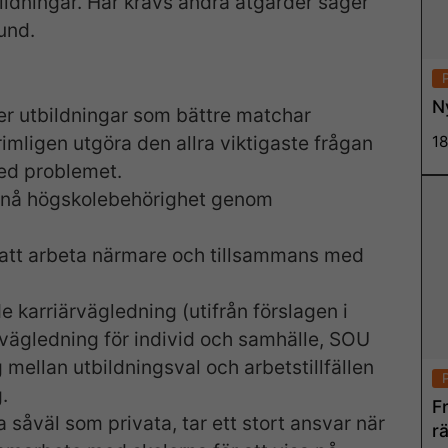
ildningar. Här krävs andra åtgärder säger
und.
N
jer utbildningar som bättre matchar
imligen utgöra den allra viktigaste frågan
18
med problemet.
uppnå högskolebehörighet genom
n att arbeta närmare och tillsammans med
e karriärvägledning (utifrån förslagen i
vägledning för individ och samhälle, SOU
 mellan utbildningsval och arbetstillfällen
.
F
a såväl som privata, tar ett stort ansvar när
rä