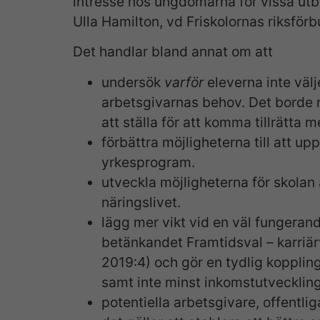
intresse hos ungdomarna för vissa utb
Ulla Hamilton, vd Friskolornas riksförb
Det handlar bland annat om att
undersök
varför
eleverna inte väl
arbetsgivarnas behov. Det borde r
att ställa för att komma tillrätta 
förbättra möjligheterna till att 
yrkesprogram.
utveckla möjligheterna för skola
näringslivet.
lägg mer vikt vid en väl fungerand
betänkandet Framtidsval – karriär
2019:4) och gör en tydlig koppling
samt inte minst inkomstutveckling
potentiella arbetsgivare, offentlig