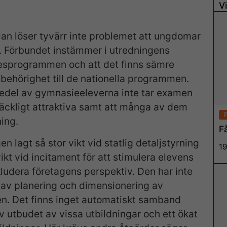
V
k
lan löser tyvärr inte problemet att ungdomar
07
 Förbundet instämmer i utredningens
rkesprogrammen och att det finns sämre
r behörighet till de nationella programmen.
rdedel av gymnasieeleverna inte tar examen
lräckligt attraktiva samt att många av dem
ning.
Få
en lagt så stor vikt vid statlig detaljstyrning
19
ikt vid incitament för att stimulera elevens
kludera företagens perspektiv. Den har inte
ng av planering och dimensionering av
en. Det finns inget automatiskt samband
v utbudet av vissa utbildningar och ett ökat