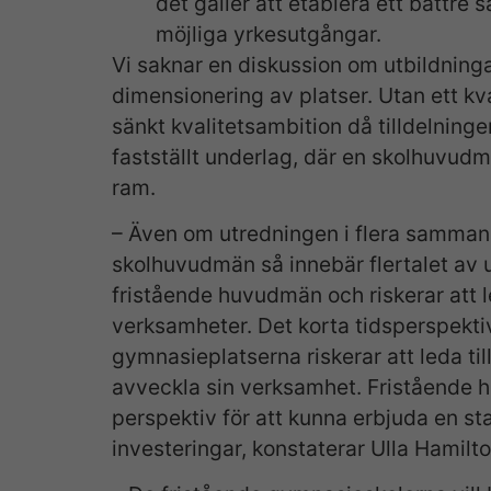
det gäller att etablera ett bättre
möjliga yrkesutgångar.
Vi saknar en diskussion om utbildninga
dimensionering av platser. Utan ett kva
sänkt kvalitetsambition då tilldelninge
fastställt underlag, där en skolhuvudman
ram.
– Även om utredningen i flera sammanh
skolhuvudmän så innebär flertalet av 
fristående huvudmän och riskerar att l
verksamheter. Det korta tidsperspekti
gymnasieplatserna riskerar att leda til
avveckla sin verksamhet. Fristående 
perspektiv för att kunna erbjuda en st
investeringar, konstaterar Ulla Hamilto