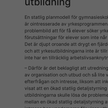
utbildning
En statlig planmodell för gymnasiesko
är ointresserade av yrkesprogrammen.
problembild att för få elever söker y
förutsättningar för elever som inte nå
Det är djupt oroande att drygt en fjä
och att yrkesutbildningarna inte är til
inte har en tillräcklig arbetslivsanknyt
– Därför är det beklagligt att utredning
av organisation och utbud och så lite v
efterfrågan och intresse, liksom att in
visat att en ökad statlig detaljstyrni
utbildningarna skulle lösa de problem
mellan en ökad statlig detaljstyrning a