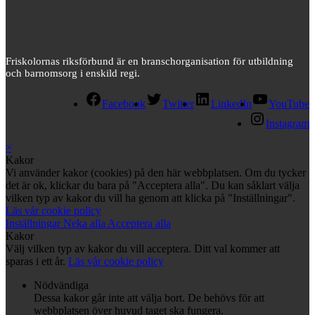
Friskolornas riksförbund är en branschorganisation för utbildning
och barnomsorg i enskild regi.
Facebook
Twitter
LinkedIn
YouTube
Instagram
×
Kakor
Vi använder kakor (cookies) på den här webbplatsen. Om du tycker
det är ok, klickar du bara på "Acceptera alla". Du kan såklart välja
vilken typ av kakor du vill ha genom att klicka på "Inställningar".
Läs vår cookie policy
Inställningar
Neka alla
Acceptera alla
Kakor
Välj vilken typ av kakor du vill acceptera. Ditt val kommer att
sparas i ett år.
Läs vår cookie policy
Nödvändiga
Dessa kakor går inte att välja bort. De behövs för att
webbplatsen över huvud taget ska fungera.