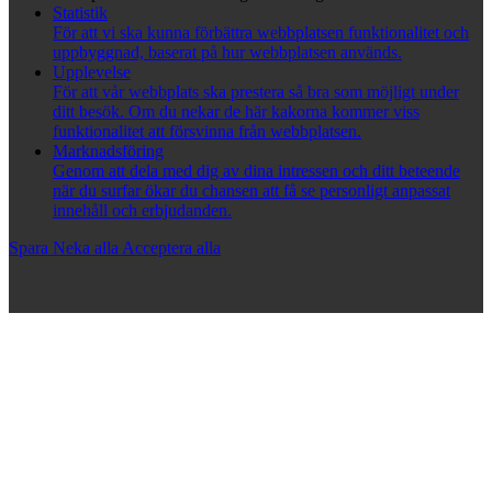
Statistik
För att vi ska kunna förbättra webbplatsen funktionalitet och
uppbyggnad, baserat på hur webbplatsen används.
Upplevelse
För att vår webbplats ska prestera så bra som möjligt under
ditt besök. Om du nekar de här kakorna kommer viss
funktionalitet att försvinna från webbplatsen.
Marknadsföring
Genom att dela med dig av dina intressen och ditt beteende
när du surfar ökar du chansen att få se personligt anpassat
innehåll och erbjudanden.
Spara
Neka alla
Acceptera alla