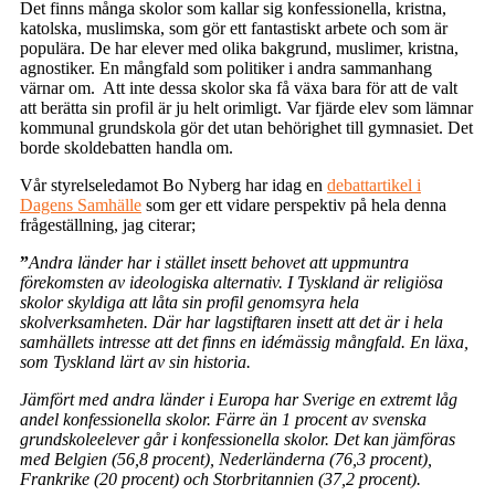
Det finns många skolor som kallar sig konfessionella, kristna,
katolska, muslimska, som gör ett fantastiskt arbete och som är
populära. De har elever med olika bakgrund, muslimer, kristna,
agnostiker. En mångfald som politiker i andra sammanhang
värnar om. Att inte dessa skolor ska få växa bara för att de valt
att berätta sin profil är ju helt orimligt. Var fjärde elev som lämnar
kommunal grundskola gör det utan behörighet till gymnasiet. Det
borde skoldebatten handla om.
Vår styrelseledamot Bo Nyberg har idag en
debattartikel i
Dagens Samhälle
som ger ett vidare perspektiv på hela denna
frågeställning, jag citerar;
”
Andra länder har
i stället insett behovet att uppmuntra
förekomsten av ideologiska alternativ. I Tyskland är religiösa
skolor skyldiga att låta sin profil genomsyra hela
skolverksamheten. Där har lagstiftaren insett att det är i hela
samhällets intresse att det finns en idémässig mångfald. En läxa,
som Tyskland lärt av sin historia.
Jämfört med andra länder i Europa har Sverige en extremt låg
andel konfessionella skolor. Färre än 1 procent av svenska
grundskoleelever går i konfessionella skolor. Det kan jämföras
med Belgien (56,8 procent), Nederländerna (76,3 procent),
Frankrike (20 procent) och Storbritannien (37,2 procent).