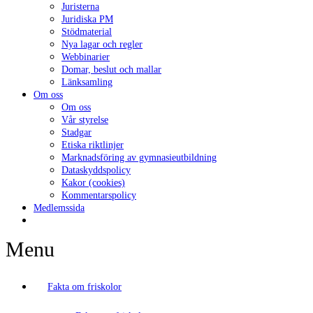
Juristerna
Juridiska PM
Stödmaterial
Nya lagar och regler
Webbinarier
Domar, beslut och mallar
Länksamling
Om oss
Om oss
Vår styrelse
Stadgar
Etiska riktlinjer
Marknadsföring av gymnasieutbildning
Dataskyddspolicy
Kakor (cookies)
Kommentarspolicy
Medlemssida
Menu
Fakta om friskolor