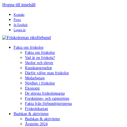
Hoppa till innehåll
Kontakt
Press
In English
Logga in
Fakta om friskolor
Fakta om friskolor
Vad är en friskola?
Skolor och elever
Kunskapsresultat
Därför väljer man friskolor
Medarbetare
Nöjdhet i friskolor
Ekonomi
De största friskoleägarna
Forsknings- och rapporttips
Fakta från förbundsjuristerna
Friskolekartan
Budskap & aktiviteter
Budskap & aktiviteter
Årsmöte 2024