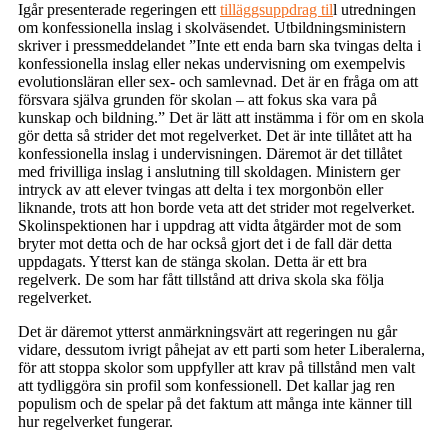
Igår presenterade regeringen ett
tilläggsuppdrag til
l utredningen
om konfessionella inslag i skolväsendet. Utbildningsministern
skriver i pressmeddelandet ”Inte ett enda barn ska tvingas delta i
konfessionella inslag eller nekas undervisning om exempelvis
evolutionsläran eller sex- och samlevnad. Det är en fråga om att
försvara själva grunden för skolan – att fokus ska vara på
kunskap och bildning.” Det är lätt att instämma i för om en skola
gör detta så strider det mot regelverket. Det är inte tillåtet att ha
konfessionella inslag i undervisningen. Däremot är det tillåtet
med frivilliga inslag i anslutning till skoldagen. Ministern ger
intryck av att elever tvingas att delta i tex morgonbön eller
liknande, trots att hon borde veta att det strider mot regelverket.
Skolinspektionen har i uppdrag att vidta åtgärder mot de som
bryter mot detta och de har också gjort det i de fall där detta
uppdagats. Ytterst kan de stänga skolan. Detta är ett bra
regelverk. De som har fått tillstånd att driva skola ska följa
regelverket.
Det är däremot ytterst anmärkningsvärt att regeringen nu går
vidare, dessutom ivrigt påhejat av ett parti som heter Liberalerna,
för att stoppa skolor som uppfyller att krav på tillstånd men valt
att tydliggöra sin profil som konfessionell. Det kallar jag ren
populism och de spelar på det faktum att många inte känner till
hur regelverket fungerar.