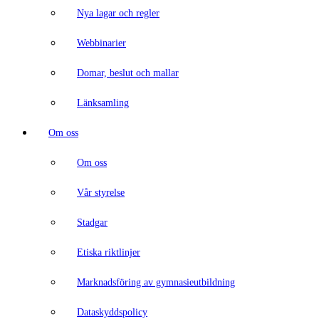
Nya lagar och regler
Webbinarier
Domar, beslut och mallar
Länksamling
Om oss
Om oss
Vår styrelse
Stadgar
Etiska riktlinjer
Marknadsföring av gymnasieutbildning
Dataskyddspolicy