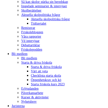
Så kan skolor stärka sin beredskap
Inspelade seminarier & intervjuer
Skolberättelser
Aktuella skolpolitiska frågor
Aktuella skolpolitiska frågor
Tidöavtalet
Remissvar
Friskolebloggen
Våra rapporter
Vd intervjuar
Debattartiklar
Friskolepodden
Bli medlem
Bli medlem
Starta & driva friskola
Starta & driva friskola
Värt att veta
Checklista starta skola
Öppenhetskrav och kö
Starta friskola kurs 2023
Erbjudanden
Påverkansarbete
Kurser & aktiviteter
Nyhetsbrev
Juristerna