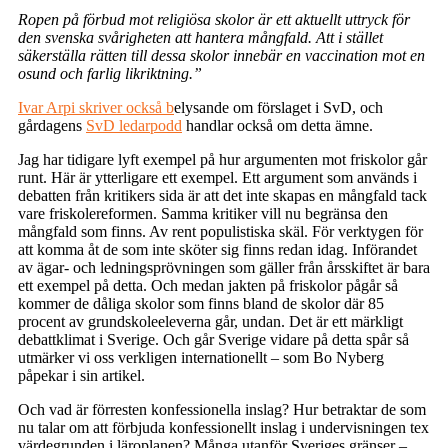
Ropen på förbud mot religiösa skolor är ett aktuellt uttryck för
den svenska svårigheten att hantera mångfald. Att i stället
säkerställa rätten till dessa skolor innebär en vaccination mot en
osund och farlig likriktning.”
Ivar Arpi skriver också b
elysande om förslaget i SvD, och
gårdagens
SvD ledarpodd
handlar också om detta ämne.
Jag har tidigare lyft exempel på hur argumenten mot friskolor går
runt. Här är ytterligare ett exempel. Ett argument som används i
debatten från kritikers sida är att det inte skapas en mångfald tack
vare friskolereformen. Samma kritiker vill nu begränsa den
mångfald som finns. Av rent populistiska skäl. För verktygen för
att komma åt de som inte sköter sig finns redan idag. Införandet
av ägar- och ledningsprövningen som gäller från årsskiftet är bara
ett exempel på detta. Och medan jakten på friskolor pågår så
kommer de dåliga skolor som finns bland de skolor där 85
procent av grundskoleeleverna går, undan. Det är ett märkligt
debattklimat i Sverige. Och går Sverige vidare på detta spår så
utmärker vi oss verkligen internationellt – som Bo Nyberg
påpekar i sin artikel.
Och vad är förresten konfessionella inslag? Hur betraktar de som
nu talar om att förbjuda konfessionellt inslag i undervisningen tex
värdegrunden i läroplanen? Många utanför Sveriges gränser –