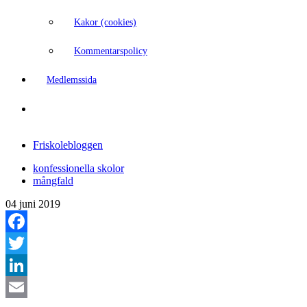
Kakor (cookies)
Kommentarspolicy
Medlemssida
Friskolebloggen
konfessionella skolor
mångfald
04 juni 2019
Facebook
Twitter
LinkedIn