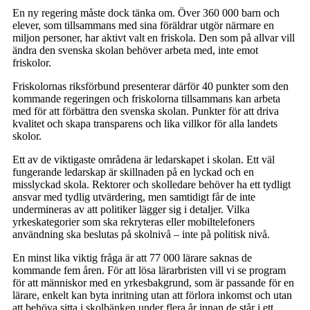
En ny regering måste dock tänka om. Över 360 000 barn och
elever, som tillsammans med sina föräldrar utgör närmare en
miljon personer, har aktivt valt en friskola. Den som på allvar vill
ändra den svenska skolan behöver arbeta med, inte emot
friskolor.
Friskolornas riksförbund presenterar därför 40 punkter som den
kommande regeringen och friskolorna tillsammans kan arbeta
med för att förbättra den svenska skolan. Punkter för att driva
kvalitet och skapa transparens och lika villkor för alla landets
skolor.
Ett av de viktigaste områdena är ledarskapet i skolan. Ett väl
fungerande ledarskap är skillnaden på en lyckad och en
misslyckad skola. Rektorer och skolledare behöver ha ett tydligt
ansvar med tydlig utvärdering, men samtidigt får de inte
undermineras av att politiker lägger sig i detaljer. Vilka
yrkeskategorier som ska rekryteras eller mobiltelefoners
användning ska beslutas på skolnivå – inte på politisk nivå.
En minst lika viktig fråga är att 77 000 lärare saknas de
kommande fem åren. För att lösa lärarbristen vill vi se program
för att människor med en yrkesbakgrund, som är passande för en
lärare, enkelt kan byta inritning utan att förlora inkomst och utan
att behöva sitta i skolbänken under flera år innan de står i ett