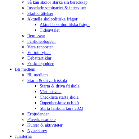
Så kan skolor stärka sin beredskap
Inspelade seminarier & intervjuer
Skolberättelser
Aktuella skolpolitiska frågor
Aktuella skolpolitiska frågor
Tidöavtalet
Remissvar
Friskolebloggen
Våra rapporter
Vd intervjuar
Debattartiklar
Friskolepodden
Bli medlem
Bli medlem
Starta & driva friskola
Starta & driva friskola
Värt att veta
Checklista starta skola
Öppenhetskrav och kö
Starta friskola kurs 2023
Erbjudanden
Påverkansarbete
Kurser & aktiviteter
Nyhetsbrev
Juristerna