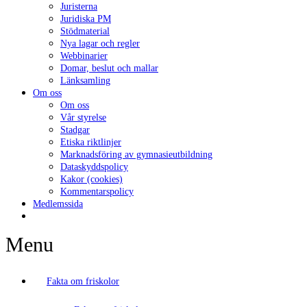
Juristerna
Juridiska PM
Stödmaterial
Nya lagar och regler
Webbinarier
Domar, beslut och mallar
Länksamling
Om oss
Om oss
Vår styrelse
Stadgar
Etiska riktlinjer
Marknadsföring av gymnasieutbildning
Dataskyddspolicy
Kakor (cookies)
Kommentarspolicy
Medlemssida
Menu
Fakta om friskolor