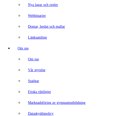
Nya lagar och regler
Webbinarier
Domar, beslut och mallar
Länksamling
Om oss
Om oss
Vår styrelse
Stadgar
Etiska riktlinjer
Marknadsföring av gymnasieutbildning
Dataskyddspolicy