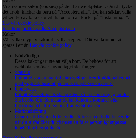
Kakor
Vi använder kakor (cookies) på den här webbplatsen. Om du tycker
det är ok, klickar du bara på "Acceptera alla". Du kan såklart välja
vilken typ av kakor du vill ha genom att klicka på "Inställningar".
Läs vår cookie policy
Inställningar
Neka alla
Acceptera alla
Kakor
Välj vilken typ av kakor du vill acceptera. Ditt val kommer att
sparas i ett år.
Läs vår cookie policy
Nödvändiga
Dessa kakor går inte att välja bort. De behövs för att
webbplatsen över huvud taget ska fungera.
Statistik
För att vi ska kunna förbättra webbplatsen funktionalitet och
uppbyggnad, baserat på hur webbplatsen används.
Upplevelse
För att vår webbplats ska prestera så bra som möjligt under
ditt besök. Om du nekar de här kakorna kommer viss
funktionalitet att försvinna från webbplatsen.
Marknadsföring
Genom att dela med dig av dina intressen och ditt beteende
när du surfar ökar du chansen att få se personligt anpassat
innehåll och erbjudanden.