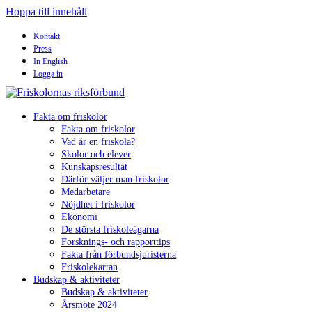
Hoppa till innehåll
Kontakt
Press
In English
Logga in
Fakta om friskolor
Fakta om friskolor
Vad är en friskola?
Skolor och elever
Kunskapsresultat
Därför väljer man friskolor
Medarbetare
Nöjdhet i friskolor
Ekonomi
De största friskoleägarna
Forsknings- och rapporttips
Fakta från förbundsjuristerna
Friskolekartan
Budskap & aktiviteter
Budskap & aktiviteter
Årsmöte 2024