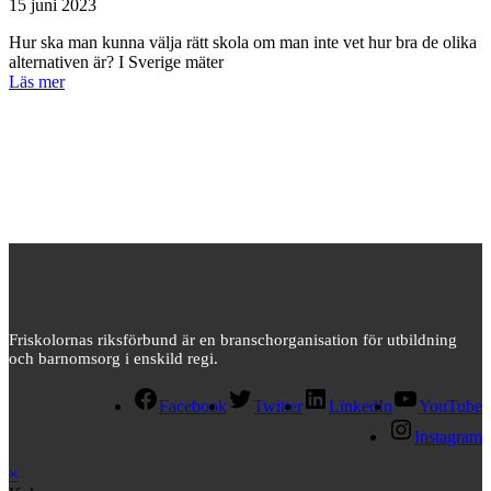
15 juni 2023
Hur ska man kunna välja rätt skola om man inte vet hur bra de olika
alternativen är? I Sverige mäter
Läs mer
Friskolornas riksförbund är en branschorganisation för utbildning
och barnomsorg i enskild regi.
Facebook
Twitter
LinkedIn
YouTube
Instagram
×