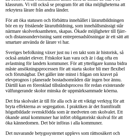
klassrum. Vi vill också se program för att öka möjligheterna att
rekrytera lärare från andra länder.
För att öka statusen och förbättra innehållet i lärarutbildningen
bör en ny fristående lärarutbildning, som innehållsmässigt står
närmare skolverksamheten, skapas. Ökade möjligheter till fjärr-
och distansundervisning samt entreprenadslösningar är ett sätt att
smartare använda de lärare vi har.
Sveriges befolkning växer just nu i en takt som är historisk, så
också antalet elever. Friskolor kan vara och är i dag ofta en
avlastning för landets kommuner. För att ytterligare kunna bidra
måste ansökningsprocessen för att starta skolor bli mer flexibel
och förutsägbar. Det gäller inte minst i frågan om kravet på
elevprognos i planerade bostadsområden där ingen bor ännu.
Därtill kan en förenklad tillståndsprocess för redan existerande
välfungerande skolor minska de uppmärksammade köerna.
Det fria skolvalet är till för alla och är ett viktigt verktyg för att
bryta effekterna av segregation. I praktiken är det framförallt
högutbildade svenskfödda som är medveten om skolvalet. Ett
ökande antal kommuner har infört obligatoriskt skolval för att
öka kännedomen. Det bör införas i alla kommuner.
Det nuvarande betygssystemet upplevs som rättsosäkert och