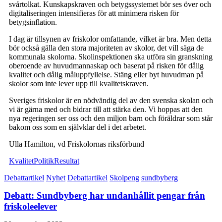
svårtolkat. Kunskapskraven och betygssystemet bör ses över och
digitaliseringen intensifieras för att minimera risken för
betygsinflation.
I dag är tillsynen av friskolor omfattande, vilket är bra. Men detta
bör också gälla den stora majoriteten av skolor, det vill säga de
kommunala skolorna. Skolinspektionen ska utföra sin granskning
oberoende av huvudmannaskap och baserat på risken för dålig
kvalitet och dålig måluppfyllelse. Stäng eller byt huvudman på
skolor som inte lever upp till kvalitetskraven.
Sveriges friskolor är en nödvändig del av den svenska skolan och
vi är gärna med och bidrar till att stärka den. Vi hoppas att den
nya regeringen ser oss och den miljon barn och föräldrar som står
bakom oss som en självklar del i det arbetet.
Ulla Hamilton, vd Friskolornas riksförbund
Kvalitet
Politik
Resultat
Debattartikel
Nyhet
Debattartikel
Skolpeng
sundbyberg
Debatt: Sundbyberg har undanhållit pengar från
friskoleelever