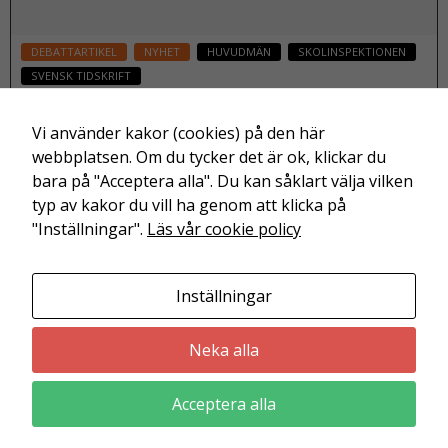
DEBATTARTIKEL
NYHET
HUVUDMÄN
SKOLINSPEKTIONEN
SVENSK TIDSKRIFT
Debatt: Kommunpolitiker är också
skolhuvudmän
Vi använder kakor (cookies) på den här
webbplatsen. Om du tycker det är ok, klickar du
09 juni 2023
bara på "Acceptera alla". Du kan såklart välja vilken
typ av kakor du vill ha genom att klicka på
Läs mer
"Inställningar".
Läs vår cookie policy
Inställningar
Friskolornas riksförbund är en branschorganisation för
Nödvändiga
utbildning och barnomsorg i enskild regi.
Neka alla
Dessa kakor
går inte att
välja bort. De
Acceptera alla
behövs för
att