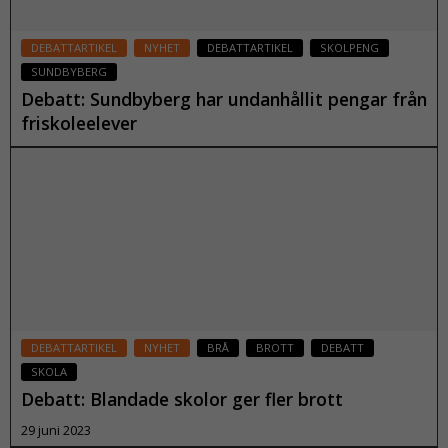
DEBATTARTIKEL
NYHET
DEBATTARTIKEL
SKOLPENG
SUNDBYBERG
Debatt: Sundbyberg har undanhållit pengar från
friskoleelever
20 november 2023
Läs mer
DEBATTARTIKEL
NYHET
BRÅ
BROTT
DEBATT
SKOLA
Debatt: Blandade skolor ger fler brott
29 juni 2023