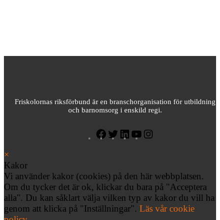
Friskolornas riksförbund är en branschorganisation för utbildning
och barnomsorg i enskild regi.
×
Kakor
Vi använder kakor (cookies) på den här webbplatsen.
Om du tycker det är ok, klickar du bara på "Acceptera
alla". Du kan såklart välja vilken typ av kakor du vill ha
genom att klicka på "Inställningar".
Läs vår cookie
policy