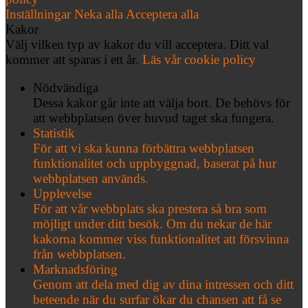
Inställningar
Neka alla
Acceptera alla
Kakor
Välj vilken typ av kakor du vill acceptera. Ditt val
kommer att sparas i ett år.
Läs vår cookie policy
Nödvändiga
Dessa kakor går inte att välja bort. De behövs för
att webbplatsen över huvud taget ska fungera.
Statistik
För att vi ska kunna förbättra webbplatsen
funktionalitet och uppbyggnad, baserat på hur
webbplatsen används.
Upplevelse
För att vår webbplats ska prestera så bra som
möjligt under ditt besök. Om du nekar de här
kakorna kommer viss funktionalitet att försvinna
från webbplatsen.
Marknadsföring
Genom att dela med dig av dina intressen och ditt
beteende när du surfar ökar du chansen att få se