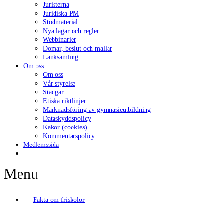
Juristerna
Juridiska PM
Stödmaterial
Nya lagar och regler
Webbinarier
Domar, beslut och mallar
Länksamling
Om oss
Om oss
Vår styrelse
Stadgar
Etiska riktlinjer
Marknadsföring av gymnasieutbildning
Dataskyddspolicy
Kakor (cookies)
Kommentarspolicy
Medlemssida
Menu
Fakta om friskolor