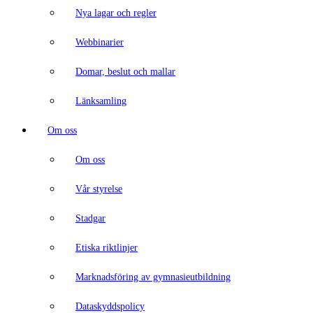
Nya lagar och regler
Webbinarier
Domar, beslut och mallar
Länksamling
Om oss
Om oss
Vår styrelse
Stadgar
Etiska riktlinjer
Marknadsföring av gymnasieutbildning
Dataskyddspolicy