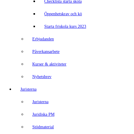
Checklista starta skola
Öppenhetskrav och kö
Starta friskola kurs 2023
Erbjudanden
Påverkansarbete
Kurser & aktiviteter
Nyhetsbrev
Juristerna
Juristerna
Juridiska PM
Stödmaterial