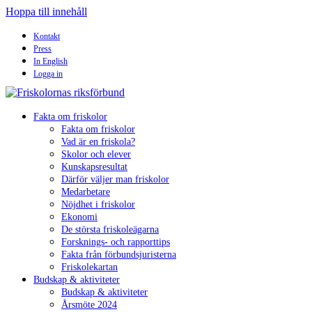
Hoppa till innehåll
Kontakt
Press
In English
Logga in
Fakta om friskolor
Fakta om friskolor
Vad är en friskola?
Skolor och elever
Kunskapsresultat
Därför väljer man friskolor
Medarbetare
Nöjdhet i friskolor
Ekonomi
De största friskoleägarna
Forsknings- och rapporttips
Fakta från förbundsjuristerna
Friskolekartan
Budskap & aktiviteter
Budskap & aktiviteter
Årsmöte 2024