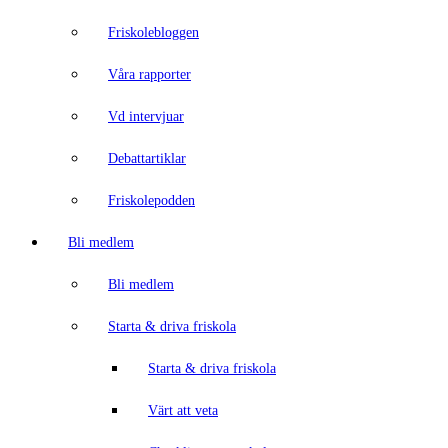
Friskolebloggen
Våra rapporter
Vd intervjuar
Debattartiklar
Friskolepodden
Bli medlem
Bli medlem
Starta & driva friskola
Starta & driva friskola
Värt att veta