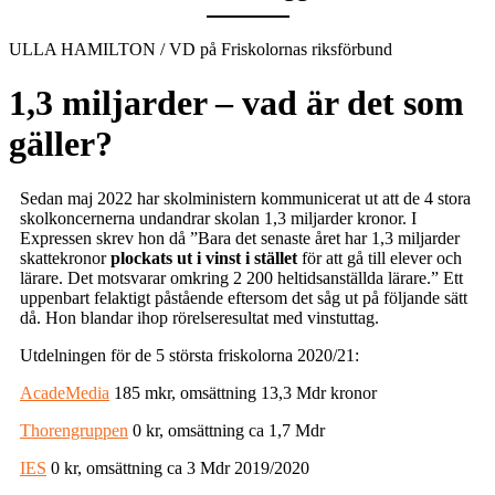
ULLA HAMILTON / VD på Friskolornas riksförbund
1,3 miljarder – vad är det som
gäller?
Sedan maj 2022 har skolministern kommunicerat ut att de 4 stora
skolkoncernerna undandrar skolan 1,3 miljarder kronor. I
Expressen skrev hon då ”Bara det senaste året har 1,3 miljarder
skattekronor
plockats
ut i vinst i stället
för att gå till elever och
lärare. Det motsvarar omkring 2 200 heltidsanställda lärare.” Ett
uppenbart felaktigt påstående eftersom det såg ut på följande sätt
då. Hon blandar ihop rörelseresultat med vinstuttag.
Utdelningen för de 5 största friskolorna 2020/21:
AcadeMedia
185 mkr, omsättning 13,3 Mdr kronor
Thorengruppen
0 kr, omsättning ca 1,7 Mdr
IES
0 kr, omsättning ca 3 Mdr 2019/2020