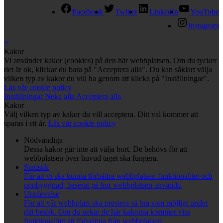
Facebook
Twitter
LinkedIn
YouTube
Instagram
×
Kakor
Vi använder kakor (cookies) på den här webbplatsen. Om du tycker
det är ok, klickar du bara på "Acceptera alla". Du kan såklart välja
vilken typ av kakor du vill ha genom att klicka på "Inställningar".
Läs vår cookie policy
Inställningar
Neka alla
Acceptera alla
Kakor
Välj vilken typ av kakor du vill acceptera. Ditt val kommer att
sparas i ett år.
Läs vår cookie policy
Nödvändiga
Dessa kakor går inte att välja bort. De behövs för att
webbplatsen över huvud taget ska fungera.
Statistik
För att vi ska kunna förbättra webbplatsen funktionalitet och
uppbyggnad, baserat på hur webbplatsen används.
Upplevelse
För att vår webbplats ska prestera så bra som möjligt under
ditt besök. Om du nekar de här kakorna kommer viss
funktionalitet att försvinna från webbplatsen.