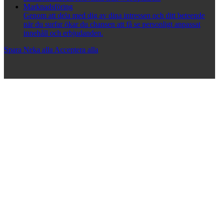
Marknadsföring
Genom att dela med dig av dina intressen och ditt beteende
när du surfar ökar du chansen att få se personligt anpassat
innehåll och erbjudanden.
Spara
Neka alla
Acceptera alla