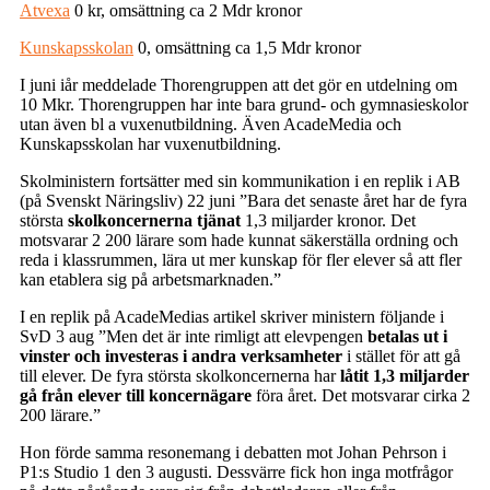
Atvexa
0 kr, omsättning ca 2 Mdr kronor
Kunskapsskolan
0, omsättning ca 1,5 Mdr kronor
I juni iår meddelade Thorengruppen att det gör en utdelning om
10 Mkr. Thorengruppen har inte bara grund- och gymnasieskolor
utan även bl a vuxenutbildning. Även AcadeMedia och
Kunskapsskolan har vuxenutbildning.
Skolministern fortsätter med sin kommunikation i en replik i AB
(på Svenskt Näringsliv) 22 juni ”Bara det senaste året har de fyra
största
skolkoncernerna tjänat
1,3 miljarder kronor. Det
motsvarar 2 200 lärare som hade kunnat säkerställa ordning och
reda i klassrummen, lära ut mer kunskap för fler elever så att fler
kan etablera sig på arbetsmarknaden.”
I en replik på AcadeMedias artikel skriver ministern följande i
SvD 3 aug ”Men det är inte rimligt att elevpengen
betalas
ut i
vinster och investeras i andra verksamheter
i stället för att gå
till elever. De fyra största skolkoncernerna har
låtit 1,3 miljarder
gå från elever till koncernägare
föra året. Det motsvarar cirka 2
200 lärare.”
Hon förde samma resonemang i debatten mot Johan Pehrson i
P1:s Studio 1 den 3 augusti. Dessvärre fick hon inga motfrågor