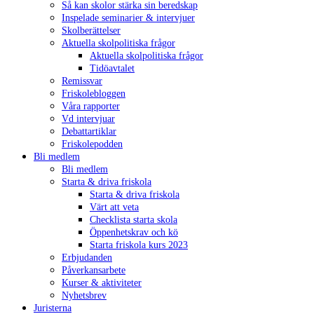
Så kan skolor stärka sin beredskap
Inspelade seminarier & intervjuer
Skolberättelser
Aktuella skolpolitiska frågor
Aktuella skolpolitiska frågor
Tidöavtalet
Remissvar
Friskolebloggen
Våra rapporter
Vd intervjuar
Debattartiklar
Friskolepodden
Bli medlem
Bli medlem
Starta & driva friskola
Starta & driva friskola
Värt att veta
Checklista starta skola
Öppenhetskrav och kö
Starta friskola kurs 2023
Erbjudanden
Påverkansarbete
Kurser & aktiviteter
Nyhetsbrev
Juristerna