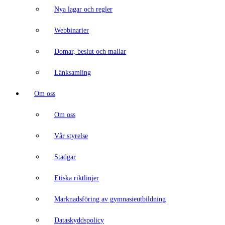
Nya lagar och regler
Webbinarier
Domar, beslut och mallar
Länksamling
Om oss
Om oss
Vår styrelse
Stadgar
Etiska riktlinjer
Marknadsföring av gymnasieutbildning
Dataskyddspolicy