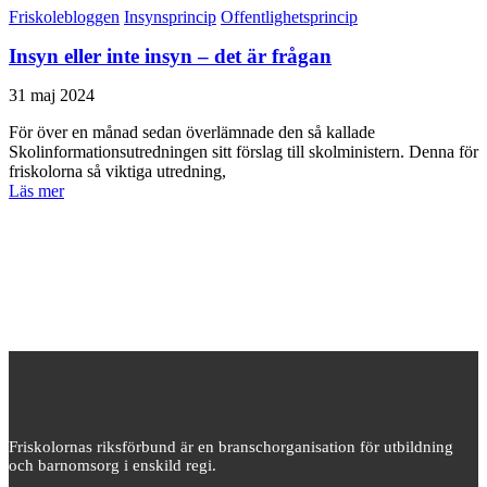
Friskolebloggen
Insynsprincip
Offentlighetsprincip
Insyn eller inte insyn – det är frågan
31 maj 2024
För över en månad sedan överlämnade den så kallade
Skolinformationsutredningen sitt förslag till skolministern. Denna för
friskolorna så viktiga utredning,
Läs mer
Friskolornas riksförbund är en branschorganisation för utbildning
och barnomsorg i enskild regi.