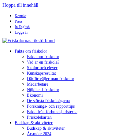
Hoppa till innehåll
Kontakt
Press
In English
Logga in
Fakta om friskolor
Fakta om friskolor
Vad är en friskola?
Skolor och elever
Kunskapsresultat
Därför väljer man friskolor
Medarbetare
Nöjdhet i friskolor
Ekonomi
De största friskoleägarna
Forsknings- och rapporttips
Fakta från förbundsjuristerna
Friskolekartan
Budskap & aktiviteter
Budskap & aktiviteter
Årsmöte 2024