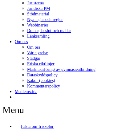
Juristerna
Juridiska PM
Stödmaterial
Nya lagar och regler
Webbinarier
Domar, beslut och mallar
Länksamling
Om oss
Om oss
Vår styrelse
Stadgar
Etiska riktlinjer
Marknadsföring av gymnasieutbildning
Dataskyddspolicy
Kakor (cookies)
Kommentarspolicy
Medlemssida
Menu
Fakta om friskolor