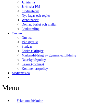
Juristerna
Juridiska PM
Stödmaterial
Nya lagar och regler
Webbinarier
Domar, beslut och mallar
Länksamling
Om oss
Om oss
Vår styrelse
Stadgar
Etiska riktlinjer
Marknadsföring av gymnasieutbildning
Dataskyddspolicy
Kakor (cookies)
Kommentarspolicy
Medlemssida
Menu
Fakta om friskolor