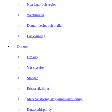
Nya lagar och regler
Webbinarier
Domar, beslut och mallar
Länksamling
Om oss
Om oss
Vår styrelse
Stadgar
Etiska riktlinjer
Marknadsföring av gymnasieutbildning
Dataskyddspolicy