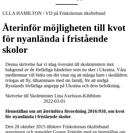
ULLA HAMILTON / VD på Friskolornas riksförbund
Återinför möjligheten till kvot
för nyanlända i fristående
skolor
Denna skrivelse har vi idag översänt till skolministern mot
bakgrund av de förfärliga händelser som nu sker i Ukraina. Våra
medlemmar vill bidra om det visar sig att många barn i skolåldern
tvingas att fly, tillsammans med sin familj, för att undgå
Rysslands förfärliga angrepp på Ukraina och dess befolkning.
Skrivelse till Skolminister Lina Axelsson-Kihlblom
2022-03-01
Hemställan om att återinföra förordning 2016:910, om kvot
för nyanlända i fristående skolor
Den 28 oktober 2015 tillskrev Friskolornas riksförbund
regeringen och statsrådet Gustav Fridolin med en hemställan om