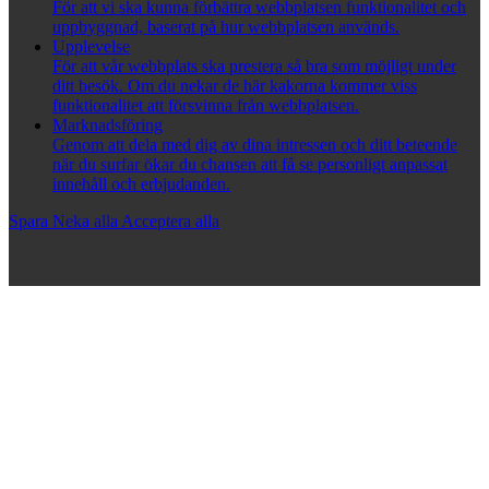
För att vi ska kunna förbättra webbplatsen funktionalitet och
uppbyggnad, baserat på hur webbplatsen används.
Upplevelse
För att vår webbplats ska prestera så bra som möjligt under
ditt besök. Om du nekar de här kakorna kommer viss
funktionalitet att försvinna från webbplatsen.
Marknadsföring
Genom att dela med dig av dina intressen och ditt beteende
när du surfar ökar du chansen att få se personligt anpassat
innehåll och erbjudanden.
Spara
Neka alla
Acceptera alla