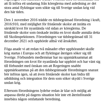
att få införa ett undantag från köreglerna med anledning av det
stora antal flyktingar som sökte sig till Sverige undan krig vid
den här tiden.
Den 1 november 2016 trädde en tidsbegränsad förordning i kraft,
2016:910, med möjlighet för fristående skolor att inrätta en
särskild kvot för nyanlända vid sidan av köreglerna. De
fristående skolor som önskade inrätta en kvot skulle anmäla detta
till Skolinspektionen. Förordningen var tidsbegränsad till 31
december 2021 och upphörde alltså vid årsskiftet.
Föga anade vi att redan två månader efter upphörandet skulle
krig startas i Europa och att flyktingar återigen söker sig till
Sverige. Förbundets medlemmar har nu uppmärksammat att
förordningen om kvot för nyanlända har upphört och har vänt sig
till förbundet med önskan om att Regeringen snabbt
uppmärksammas på att den tidsbegränsade förordningen snarast
bör införas igen, så att även fristående skolor kan bidra till
utbildning och integration för dem som söker skydd i Sverige
undan krig.
Eftersom förordningens lydelse redan är klar och möjlig att
anpassa direkt på dagens situation bör inte ett återinförande
innebära någon omfattande beredning.