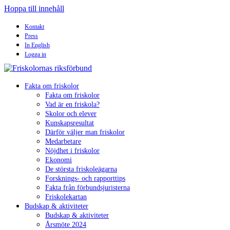
Hoppa till innehåll
Kontakt
Press
In English
Logga in
Fakta om friskolor
Fakta om friskolor
Vad är en friskola?
Skolor och elever
Kunskapsresultat
Därför väljer man friskolor
Medarbetare
Nöjdhet i friskolor
Ekonomi
De största friskoleägarna
Forsknings- och rapporttips
Fakta från förbundsjuristerna
Friskolekartan
Budskap & aktiviteter
Budskap & aktiviteter
Årsmöte 2024