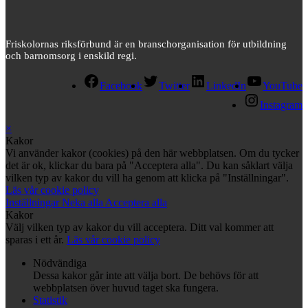
Friskolornas riksförbund är en branschorganisation för utbildning
och barnomsorg i enskild regi.
Facebook
Twitter
LinkedIn
YouTube
Instagram
×
Kakor
Vi använder kakor (cookies) på den här webbplatsen. Om du tycker
det är ok, klickar du bara på "Acceptera alla". Du kan såklart välja
vilken typ av kakor du vill ha genom att klicka på "Inställningar".
Läs vår cookie policy
Inställningar
Neka alla
Acceptera alla
Kakor
Välj vilken typ av kakor du vill acceptera. Ditt val kommer att
sparas i ett år.
Läs vår cookie policy
Nödvändiga
Dessa kakor går inte att välja bort. De behövs för att
webbplatsen över huvud taget ska fungera.
Statistik