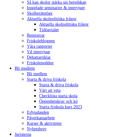
Så kan skolor stärka sin beredskap
Inspelade seminarier & intervjuer
Skolberättelser
Aktuella skolpolitiska frågor
Aktuella skolpolitiska frågor
Tidöavtalet
Remissvar
Friskolebloggen
Våra rapporter
Vd intervjuar
Debattartiklar
Friskolepodden
Bli medlem
Bli medlem
Starta & driva friskola
Starta & driva friskola
Värt att veta
Checklista starta skola
Öppenhetskrav och kö
Starta friskola kurs 2023
Erbjudanden
Påverkansarbete
Kurser & aktiviteter
Nyhetsbrev
Juristerna