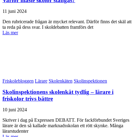
Varför måste skolor stängas?
11 juni 2024
Den rubricerade frågan är mycket relevant. Därför finns det skäl att
ta reda på dess svar. I skoldebatten framförs det
Läs mer
Friskolebloggen
Lärare
Skolenkäten
Skolinspektionen
Skolinspektionens skolenkät tydlig – lärare i
friskolor trivs bättre
10 juni 2024
Skriver i dag på Expressen DEBATT. För fackförbundet Sveriges
lärare är den så kallade marknadsskolan ett rött skynke. Många
lärarstudenter
Läs mer