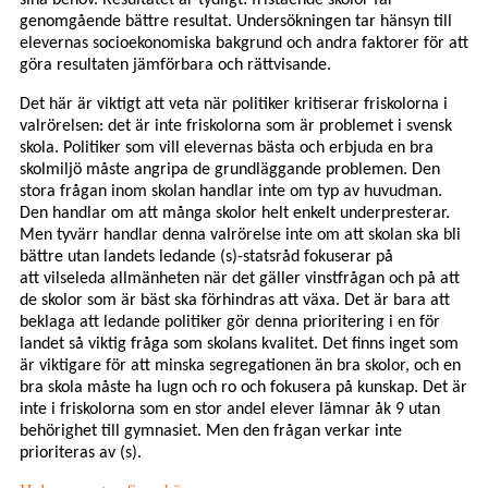
sina behov. Resultatet är tydligt: fristående skolor får
genomgående bättre resultat.
Undersökningen tar hänsyn till
elevernas socioekonomiska bakgrund och andra faktorer för att
göra resultaten jämförbara och rättvisande.
Det här är viktigt att veta när politiker kritiserar friskolorna i
valrörelsen: det är inte friskolorna som är problemet i svensk
skola.
Politiker som vill elevernas bästa och erbjuda en bra
skolmiljö måste angripa de grundläggande problemen. Den
stora frågan inom skolan handlar inte om typ av huvudman.
Den handlar om att många skolor helt enkelt underpresterar.
Men tyvärr handlar denna valrörelse inte om att skolan ska bli
bättre utan landets ledande (s)-statsråd fokuserar på
att vilseleda allmänheten när det gäller vinstfrågan och på att
de skolor som är bäst ska förhindras att växa. Det är bara att
beklaga att ledande politiker gör denna prioritering i en för
landet så viktig fråga som skolans kvalitet. Det finns inget som
är viktigare för att minska segregationen än bra skolor, och en
bra skola måste ha lugn och ro och fokusera på kunskap. Det är
inte i friskolorna som en stor andel elever lämnar åk 9 utan
behörighet till gymnasiet. Men den frågan verkar inte
prioriteras av (s).