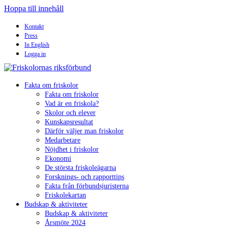
Hoppa till innehåll
Kontakt
Press
In English
Logga in
Fakta om friskolor
Fakta om friskolor
Vad är en friskola?
Skolor och elever
Kunskapsresultat
Därför väljer man friskolor
Medarbetare
Nöjdhet i friskolor
Ekonomi
De största friskoleägarna
Forsknings- och rapporttips
Fakta från förbundsjuristerna
Friskolekartan
Budskap & aktiviteter
Budskap & aktiviteter
Årsmöte 2024