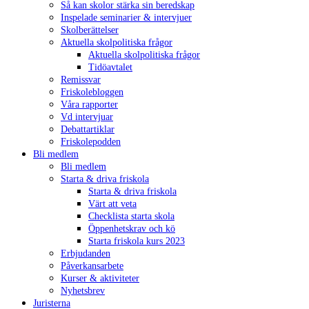
Så kan skolor stärka sin beredskap
Inspelade seminarier & intervjuer
Skolberättelser
Aktuella skolpolitiska frågor
Aktuella skolpolitiska frågor
Tidöavtalet
Remissvar
Friskolebloggen
Våra rapporter
Vd intervjuar
Debattartiklar
Friskolepodden
Bli medlem
Bli medlem
Starta & driva friskola
Starta & driva friskola
Värt att veta
Checklista starta skola
Öppenhetskrav och kö
Starta friskola kurs 2023
Erbjudanden
Påverkansarbete
Kurser & aktiviteter
Nyhetsbrev
Juristerna