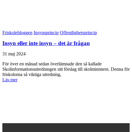
Friskolebloggen
Insynsprincip
Offentlighetsprincip
Insyn eller inte insyn – det är frågan
31 maj 2024
För över en månad sedan överlämnade den så kallade
Skolinformationsutredningen sitt förslag till skolministern. Denna för
friskolorna så viktiga utredning,
Läs mer