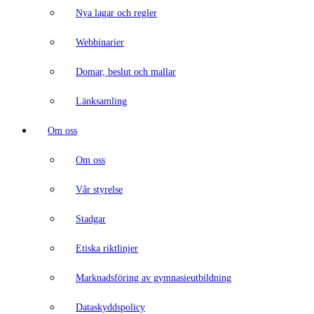
Nya lagar och regler
Webbinarier
Domar, beslut och mallar
Länksamling
Om oss
Om oss
Vår styrelse
Stadgar
Etiska riktlinjer
Marknadsföring av gymnasieutbildning
Dataskyddspolicy