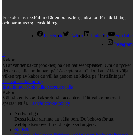
Friskolornas riksförbund är en branschorganisation för utbildning
och barnomsorg i enskild regi.
Facebook
Twitter
LinkedIn
YouTube
Instagram
×
Kakor
Vi använder kakor (cookies) på den här webbplatsen. Om du tycker
det är ok, klickar du bara på "Acceptera alla". Du kan såklart välja
vilken typ av kakor du vill ha genom att klicka på "Inställningar".
Läs vår cookie policy
Inställningar
Neka alla
Acceptera alla
Kakor
Välj vilken typ av kakor du vill acceptera. Ditt val kommer att
sparas i ett år.
Läs vår cookie policy
Nödvändiga
Dessa kakor går inte att välja bort. De behövs för att
webbplatsen över huvud taget ska fungera.
Statistik