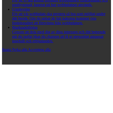
För att vi ska kunna förbättra webbplatsen funktionalitet och
uppbyggnad, baserat på hur webbplatsen används.
Upplevelse
För att vår webbplats ska prestera så bra som möjligt under
ditt besök. Om du nekar de här kakorna kommer viss
funktionalitet att försvinna från webbplatsen.
Marknadsföring
Genom att dela med dig av dina intressen och ditt beteende
när du surfar ökar du chansen att få se personligt anpassat
innehåll och erbjudanden.
Spara
Neka alla
Acceptera alla