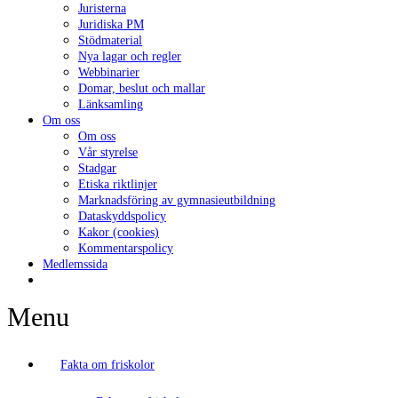
Juristerna
Juridiska PM
Stödmaterial
Nya lagar och regler
Webbinarier
Domar, beslut och mallar
Länksamling
Om oss
Om oss
Vår styrelse
Stadgar
Etiska riktlinjer
Marknadsföring av gymnasieutbildning
Dataskyddspolicy
Kakor (cookies)
Kommentarspolicy
Medlemssida
Menu
Fakta om friskolor