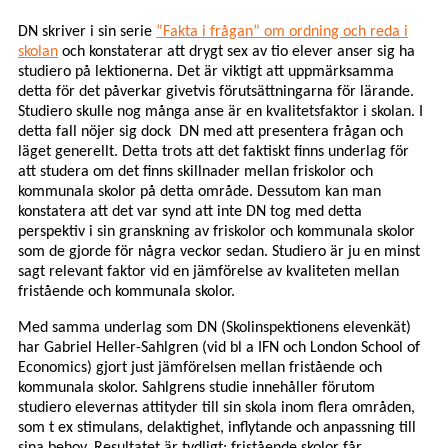
DN skriver i sin serie
”Fakta i frågan” om ordning och reda i
skolan
och konstaterar att drygt sex av tio elever anser sig ha
studiero på lektionerna. Det är viktigt att uppmärksamma
detta för det påverkar givetvis förutsättningarna för lärande.
Studiero skulle nog många anse är en kvalitetsfaktor i skolan. I
detta fall nöjer sig dock DN med att presentera frågan och
läget generellt. Detta trots att det faktiskt finns underlag för
att studera om det finns skillnader mellan friskolor och
kommunala skolor på detta område. Dessutom kan man
konstatera att det var synd att inte DN tog med detta
perspektiv i sin granskning av friskolor och kommunala skolor
som de gjorde för några veckor sedan. Studiero är ju en minst
sagt relevant faktor vid en jämförelse av kvaliteten mellan
fristående och kommunala skolor.
Med samma underlag som DN (Skolinspektionens elevenkät)
har Gabriel Heller-Sahlgren (vid bl a IFN och London School of
Economics) gjort just jämförelsen mellan fristående och
kommunala skolor.
Sahlgrens studie innehåller förutom
studiero elevernas attityder till sin skola inom flera områden,
som t ex stimulans, delaktighet, inflytande och anpassning till