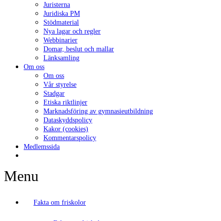
Juristerna
Juridiska PM
Stödmaterial
Nya lagar och regler
Webbinarier
Domar, beslut och mallar
Länksamling
Om oss
Om oss
Vår styrelse
Stadgar
Etiska riktlinjer
Marknadsföring av gymnasieutbildning
Dataskyddspolicy
Kakor (cookies)
Kommentarspolicy
Medlemssida
Menu
Fakta om friskolor