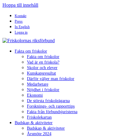
Hoppa till innehåll
Kontakt
Press
In English
Logga in
Fakta om friskolor
Fakta om friskolor
Vad är en friskola?
Skolor och elever
Kunskapsresultat
Därför väljer man friskolor
Medarbetare
Nöjdhet i friskolor
Ekonomi
De största friskoleägarna
Forsknings- och rapporttips
Fakta från förbundsjuristerna
Friskolekartan
Budskap & aktiviteter
Budskap & aktiviteter
Årsmöte 2024