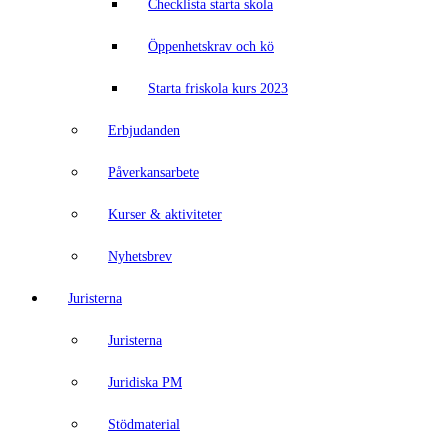
Checklista starta skola
Öppenhetskrav och kö
Starta friskola kurs 2023
Erbjudanden
Påverkansarbete
Kurser & aktiviteter
Nyhetsbrev
Juristerna
Juristerna
Juridiska PM
Stödmaterial