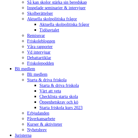
Så kan skolor stärka sin beredskap
Inspelade seminarier & intervjuer
Skolberättelser
Aktuella skolpolitiska frågor
Aktuella skolpolitiska frågor
Tidöavtalet
Remissvar
Friskolebloggen
Våra rapporter
Vd intervjuar
Debattartiklar
Friskolepodden
Bli medlem
Bli medlem
Starta & driva friskola
Starta & driva friskola
Värt att veta
Checklista starta skola
Öppenhetskrav och kö
Starta friskola kurs 2023
Erbjudanden
Påverkansarbete
Kurser & aktiviteter
Nyhetsbrev
Juristerna