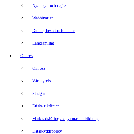
Nya lagar och regler
Webbinarier
Domar, beslut och mallar
Länksamling
Om oss
Om oss
Vår styrelse
Stadgar
Etiska riktlinjer
Marknadsföring av gymnasieutbildning
Dataskyddspolicy