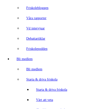
Friskolebloggen
Våra rapporter
Vd intervjuar
Debattartiklar
Friskolepodden
Bli medlem
Bli medlem
Starta & driva friskola
Starta & driva friskola
Värt att veta