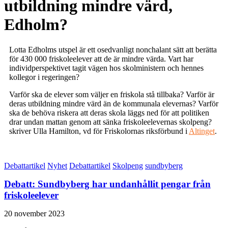
utbildning mindre värd,
Edholm?
Lotta Edholms utspel är ett osedvanligt nonchalant sätt att berätta
för 430 000 friskoleelever att de är mindre värda. Vart har
individperspektivet tagit vägen hos skolministern och hennes
kollegor i regeringen?
Varför ska de elever som väljer en friskola stå tillbaka? Varför är
deras utbildning mindre värd än de kommunala elevernas? Varför
ska de behöva riskera att deras skola läggs ned för att politiken
drar undan mattan genom att sänka friskoleelevernas skolpeng?
skriver Ulla Hamilton, vd för Friskolornas riksförbund i
Altinget
.
Debattartikel
Nyhet
Debattartikel
Skolpeng
sundbyberg
Debatt: Sundbyberg har undanhållit pengar från
friskoleelever
20 november 2023