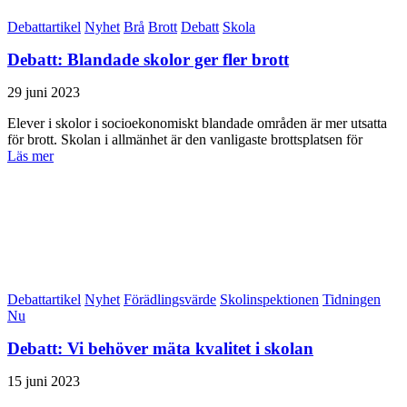
Debattartikel
Nyhet
Brå
Brott
Debatt
Skola
Debatt: Blandade skolor ger fler brott
29 juni 2023
Elever i skolor i socioekonomiskt blandade områden är mer utsatta
för brott. Skolan i allmänhet är den vanligaste brottsplatsen för
Läs mer
Debattartikel
Nyhet
Förädlingsvärde
Skolinspektionen
Tidningen
Nu
Debatt: Vi behöver mäta kvalitet i skolan
15 juni 2023