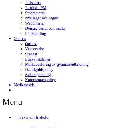
Juristerna
Juridiska PM
Stödmaterial
Nya lagar och regler
Webbinarier
Domar, beslut och mallar
Länksamling
Om oss
Om oss
Vår styrelse
Stadgar
Etiska riktlinjer
Marknadsföring av gymnasieutbildning
Dataskyddspolicy
Kakor (cookies)
Kommentarspolicy
Medlemssida
Menu
Fakta om friskolor