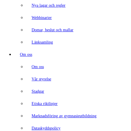
Nya lagar och regler
Webbinarier
Domar, beslut och mallar
Länksamling
Om oss
Om oss
Vår styrelse
Stadgar
Etiska riktlinjer
Marknadsföring av gymnasieutbildning
Dataskyddspolicy