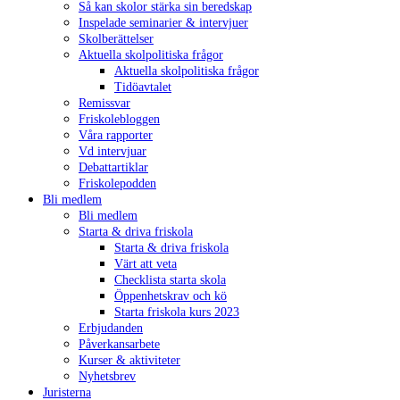
Så kan skolor stärka sin beredskap
Inspelade seminarier & intervjuer
Skolberättelser
Aktuella skolpolitiska frågor
Aktuella skolpolitiska frågor
Tidöavtalet
Remissvar
Friskolebloggen
Våra rapporter
Vd intervjuar
Debattartiklar
Friskolepodden
Bli medlem
Bli medlem
Starta & driva friskola
Starta & driva friskola
Värt att veta
Checklista starta skola
Öppenhetskrav och kö
Starta friskola kurs 2023
Erbjudanden
Påverkansarbete
Kurser & aktiviteter
Nyhetsbrev
Juristerna