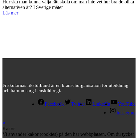
Hur ska man kunna välja rätt skola om man inte vet hur bra de olika
alternativen är? I Sverige mäter
Läs mer
Friskolornas riksförbund är en branschorganisation för utbildning
och barnomsorg i enskild regi.
Facebook
Twitter
LinkedIn
YouTube
Instagram
×
Kakor
Vi använder kakor (cookies) på den här webbplatsen. Om du tycker