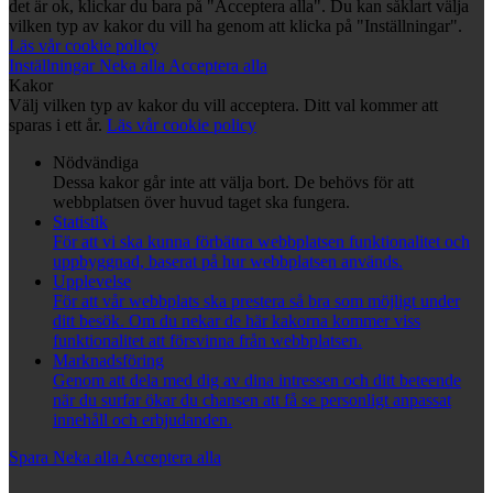
det är ok, klickar du bara på "Acceptera alla". Du kan såklart välja
vilken typ av kakor du vill ha genom att klicka på "Inställningar".
Läs vår cookie policy
Inställningar
Neka alla
Acceptera alla
Kakor
Välj vilken typ av kakor du vill acceptera. Ditt val kommer att
sparas i ett år.
Läs vår cookie policy
Nödvändiga
Dessa kakor går inte att välja bort. De behövs för att
webbplatsen över huvud taget ska fungera.
Statistik
För att vi ska kunna förbättra webbplatsen funktionalitet och
uppbyggnad, baserat på hur webbplatsen används.
Upplevelse
För att vår webbplats ska prestera så bra som möjligt under
ditt besök. Om du nekar de här kakorna kommer viss
funktionalitet att försvinna från webbplatsen.
Marknadsföring
Genom att dela med dig av dina intressen och ditt beteende
när du surfar ökar du chansen att få se personligt anpassat
innehåll och erbjudanden.
Spara
Neka alla
Acceptera alla