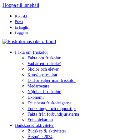
Hoppa till innehåll
Kontakt
Press
In English
Logga in
Fakta om friskolor
Fakta om friskolor
Vad är en friskola?
Skolor och elever
Kunskapsresultat
Därför väljer man friskolor
Medarbetare
Nöjdhet i friskolor
Ekonomi
De största friskoleägarna
Forsknings- och rapporttips
Fakta från förbundsjuristerna
Friskolekartan
Budskap & aktiviteter
Budskap & aktiviteter
Årsmöte 2024