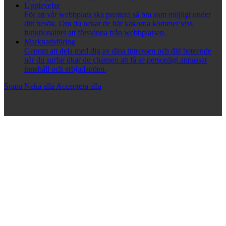
Upplevelse
För att vår webbplats ska prestera så bra som möjligt under
ditt besök. Om du nekar de här kakorna kommer viss
funktionalitet att försvinna från webbplatsen.
Marknadsföring
Genom att dela med dig av dina intressen och ditt beteende
när du surfar ökar du chansen att få se personligt anpassat
innehåll och erbjudanden.
Spara
Neka alla
Acceptera alla