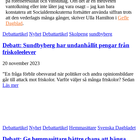
på rörelseresultat och vinstuttag. Om det är en medveten
vantolkning eller inte låter jag vara osagt – jag kan bara
konstatera att Socialdemokraterna fortsätter använda siffran trots
att den vederlagts många gånger, skriver Ulla Hamilton i
Gefle
Dagblad
.
Debattartikel
Nyhet
Debattartikel
Skolpeng
sundbyberg
Debatt: Sundbyberg har undanhållit pengar från
friskoleelever
20 november 2023
”En fråga förblir obesvarad när politiker och andra opinionsbildare
går till attack mot friskolor. Varför väljer så många friskolor? Sedan
Läs mer
Debattartikel
Nyhet
Debattartikel
Hemmasittare
Svenska Dagbladet
Debatt: Ge hemmasittare bättre chans att hänga