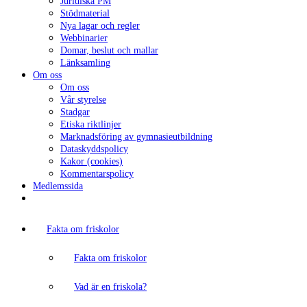
Juridiska PM
Stödmaterial
Nya lagar och regler
Webbinarier
Domar, beslut och mallar
Länksamling
Om oss
Om oss
Vår styrelse
Stadgar
Etiska riktlinjer
Marknadsföring av gymnasieutbildning
Dataskyddspolicy
Kakor (cookies)
Kommentarspolicy
Medlemssida
Fakta om friskolor
Fakta om friskolor
Vad är en friskola?