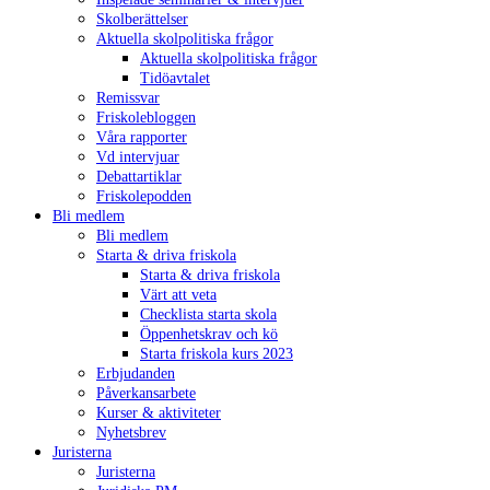
Skolberättelser
Aktuella skolpolitiska frågor
Aktuella skolpolitiska frågor
Tidöavtalet
Remissvar
Friskolebloggen
Våra rapporter
Vd intervjuar
Debattartiklar
Friskolepodden
Bli medlem
Bli medlem
Starta & driva friskola
Starta & driva friskola
Värt att veta
Checklista starta skola
Öppenhetskrav och kö
Starta friskola kurs 2023
Erbjudanden
Påverkansarbete
Kurser & aktiviteter
Nyhetsbrev
Juristerna
Juristerna