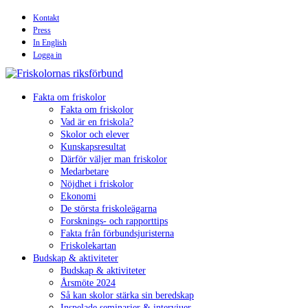
Kontakt
Press
In English
Logga in
Fakta om friskolor
Fakta om friskolor
Vad är en friskola?
Skolor och elever
Kunskapsresultat
Därför väljer man friskolor
Medarbetare
Nöjdhet i friskolor
Ekonomi
De största friskoleägarna
Forsknings- och rapporttips
Fakta från förbundsjuristerna
Friskolekartan
Budskap & aktiviteter
Budskap & aktiviteter
Årsmöte 2024
Så kan skolor stärka sin beredskap
Inspelade seminarier & intervjuer