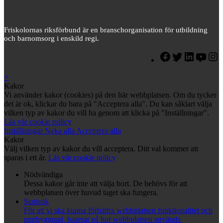
Friskolornas riksförbund är en branschorganisation för utbildning
och barnomsorg i enskild regi.
×
Kakor
Vi använder kakor (cookies) på den här webbplatsen. Om du tycker
det är ok, klickar du bara på "Acceptera alla". Du kan såklart välja
vilken typ av kakor du vill ha genom att klicka på "Inställningar".
Läs vår cookie policy
Inställningar
Neka alla
Acceptera alla
Kakor
Välj vilken typ av kakor du vill acceptera. Ditt val kommer att
sparas i ett år.
Läs vår cookie policy
Nödvändiga
Dessa kakor går inte att välja bort. De behövs för att
webbplatsen över huvud taget ska fungera.
Statistik
För att vi ska kunna förbättra webbplatsen funktionalitet och
uppbyggnad, baserat på hur webbplatsen används.