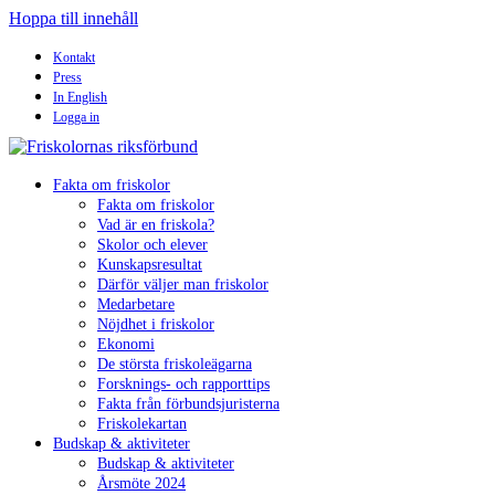
Hoppa till innehåll
Kontakt
Press
In English
Logga in
Fakta om friskolor
Fakta om friskolor
Vad är en friskola?
Skolor och elever
Kunskapsresultat
Därför väljer man friskolor
Medarbetare
Nöjdhet i friskolor
Ekonomi
De största friskoleägarna
Forsknings- och rapporttips
Fakta från förbundsjuristerna
Friskolekartan
Budskap & aktiviteter
Budskap & aktiviteter
Årsmöte 2024