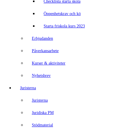
Checklista starta skola
Öppenhetskrav och kö
Starta friskola kurs 2023
Erbjudanden
Påverkansarbete
Kurser & aktiviteter
Nyhetsbrev
Juristerna
Juristerna
Juridiska PM
Stödmaterial