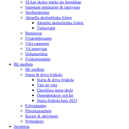
Så kan skolor stärka sin beredskap
Inspelade seminarier & intervjuer
Skolberättelser
Aktuella skolpolitiska frågor
Aktuella skolpolitiska frågor
Tidöavtalet
Remissvar
Friskolebloggen
Våra rapporter
Vd intervjuar
Debattartiklar
Friskolepodden
Bli medlem
Bli medlem
Starta & driva friskola
Starta & driva friskola
Värt att veta
Checklista starta skola
Öppenhetskrav och kö
Starta friskola kurs 2023
Erbjudanden
Påverkansarbete
Kurser & aktiviteter
Nyhetsbrev
Juristerna