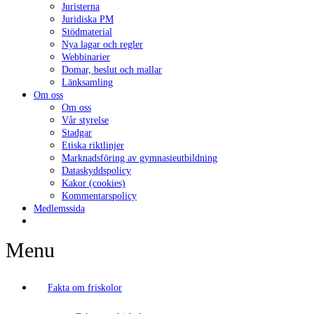
Juristerna
Juridiska PM
Stödmaterial
Nya lagar och regler
Webbinarier
Domar, beslut och mallar
Länksamling
Om oss
Om oss
Vår styrelse
Stadgar
Etiska riktlinjer
Marknadsföring av gymnasieutbildning
Dataskyddspolicy
Kakor (cookies)
Kommentarspolicy
Medlemssida
Menu
Fakta om friskolor