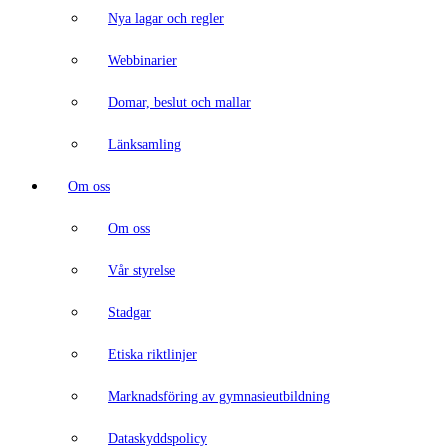
Nya lagar och regler
Webbinarier
Domar, beslut och mallar
Länksamling
Om oss
Om oss
Vår styrelse
Stadgar
Etiska riktlinjer
Marknadsföring av gymnasieutbildning
Dataskyddspolicy