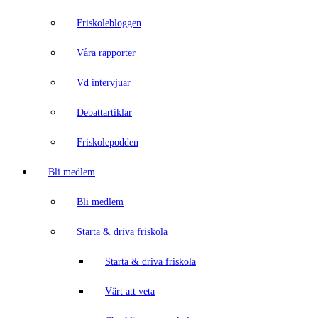
Friskolebloggen
Våra rapporter
Vd intervjuar
Debattartiklar
Friskolepodden
Bli medlem
Bli medlem
Starta & driva friskola
Starta & driva friskola
Värt att veta