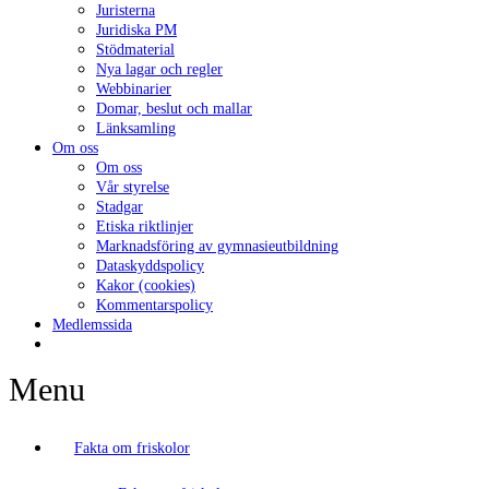
Juristerna
Juridiska PM
Stödmaterial
Nya lagar och regler
Webbinarier
Domar, beslut och mallar
Länksamling
Om oss
Om oss
Vår styrelse
Stadgar
Etiska riktlinjer
Marknadsföring av gymnasieutbildning
Dataskyddspolicy
Kakor (cookies)
Kommentarspolicy
Medlemssida
Menu
Fakta om friskolor