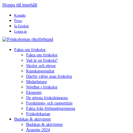
Hoppa till innehåll
Kontakt
Press
In English
Logga in
Fakta om friskolor
Fakta om friskolor
Vad är en friskola?
Skolor och elever
Kunskapsresultat
Därför väljer man friskolor
Medarbetare
Nöjdhet i friskolor
Ekonomi
De största friskoleägarna
Forsknings- och rapporttips
Fakta från förbundsjuristerna
Friskolekartan
Budskap & aktiviteter
Budskap & aktiviteter
Årsmöte 2024