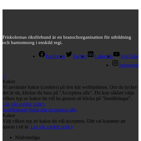
Friskolornas riksförbund är en branschorganisation för utbildning
och barnomsorg i enskild regi.
Facebook
Twitter
LinkedIn
YouTube
Instagram
×
Kakor
Vi använder kakor (cookies) på den här webbplatsen. Om du tycker
det är ok, klickar du bara på "Acceptera alla". Du kan såklart välja
vilken typ av kakor du vill ha genom att klicka på "Inställningar".
Läs vår cookie policy
Inställningar
Neka alla
Acceptera alla
Kakor
Välj vilken typ av kakor du vill acceptera. Ditt val kommer att
sparas i ett år.
Läs vår cookie policy
Nödvändiga