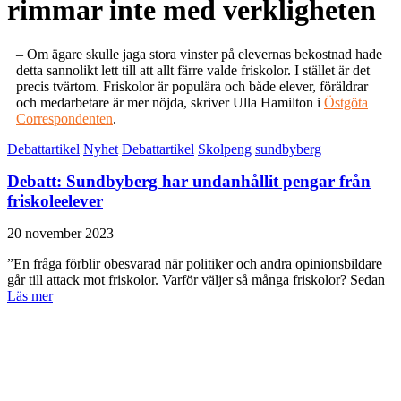
rimmar inte med verkligheten
– Om ägare skulle jaga stora vinster på elevernas bekostnad hade
detta sannolikt lett till att allt färre valde friskolor. I stället är det
precis tvärtom. Friskolor är populära och både elever, föräldrar
och medarbetare är mer nöjda, skriver Ulla Hamilton i
Östgöta
Correspondenten
.
Debattartikel
Nyhet
Debattartikel
Skolpeng
sundbyberg
Debatt: Sundbyberg har undanhållit pengar från
friskoleelever
20 november 2023
”En fråga förblir obesvarad när politiker och andra opinionsbildare
går till attack mot friskolor. Varför väljer så många friskolor? Sedan
Läs mer