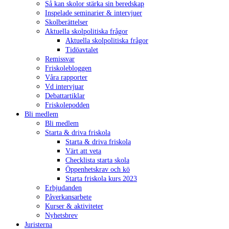
Så kan skolor stärka sin beredskap
Inspelade seminarier & intervjuer
Skolberättelser
Aktuella skolpolitiska frågor
Aktuella skolpolitiska frågor
Tidöavtalet
Remissvar
Friskolebloggen
Våra rapporter
Vd intervjuar
Debattartiklar
Friskolepodden
Bli medlem
Bli medlem
Starta & driva friskola
Starta & driva friskola
Värt att veta
Checklista starta skola
Öppenhetskrav och kö
Starta friskola kurs 2023
Erbjudanden
Påverkansarbete
Kurser & aktiviteter
Nyhetsbrev
Juristerna