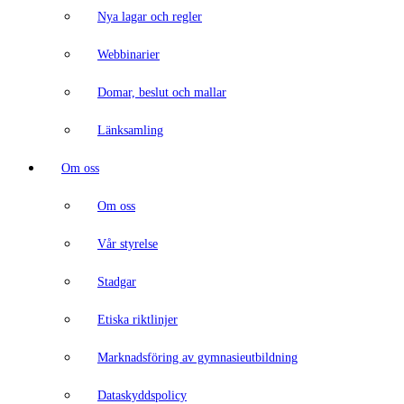
Nya lagar och regler
Webbinarier
Domar, beslut och mallar
Länksamling
Om oss
Om oss
Vår styrelse
Stadgar
Etiska riktlinjer
Marknadsföring av gymnasieutbildning
Dataskyddspolicy