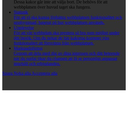
Dessa kakor går inte att välja bort. De behövs för att
webbplatsen över huvud taget ska fungera.
Statistik
För att vi ska kunna förbättra webbplatsen funktionalitet och
uppbyggnad, baserat på hur webbplatsen används.
Upplevelse
För att vår webbplats ska prestera så bra som möjligt under
ditt besök. Om du nekar de här kakorna kommer viss
funktionalitet att försvinna från webbplatsen.
Marknadsföring
Genom att dela med dig av dina intressen och ditt beteende
när du surfar ökar du chansen att få se personligt anpassat
innehåll och erbjudanden.
Spara
Neka alla
Acceptera alla