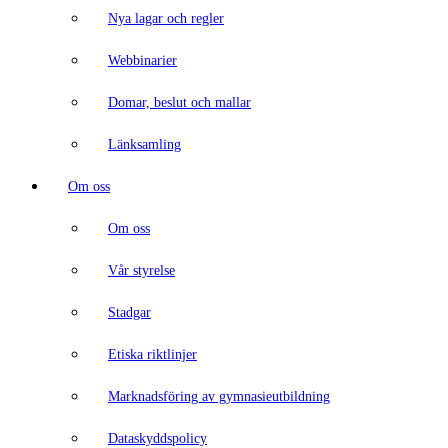
Nya lagar och regler
Webbinarier
Domar, beslut och mallar
Länksamling
Om oss
Om oss
Vår styrelse
Stadgar
Etiska riktlinjer
Marknadsföring av gymnasieutbildning
Dataskyddspolicy