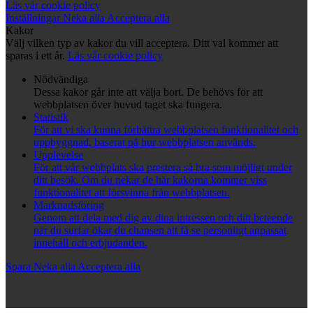
Läs vår cookie policy
Inställningar
Neka alla
Acceptera alla
Kakor
Välj vilken typ av kakor du vill acceptera. Ditt val kommer att
sparas i ett år.
Läs vår cookie policy
Nödvändiga
Dessa kakor går inte att välja bort. De behövs för att
webbplatsen över huvud taget ska fungera.
Statistik
För att vi ska kunna förbättra webbplatsen funktionalitet och
uppbyggnad, baserat på hur webbplatsen används.
Upplevelse
För att vår webbplats ska prestera så bra som möjligt under
ditt besök. Om du nekar de här kakorna kommer viss
funktionalitet att försvinna från webbplatsen.
Marknadsföring
Genom att dela med dig av dina intressen och ditt beteende
när du surfar ökar du chansen att få se personligt anpassat
innehåll och erbjudanden.
Spara
Neka alla
Acceptera alla