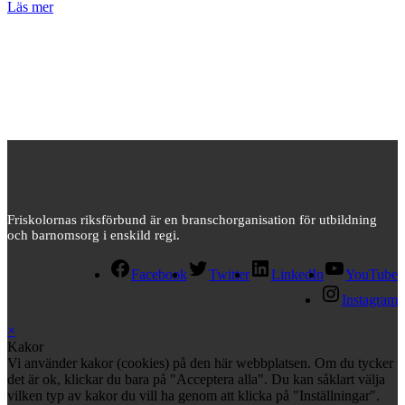
Läs mer
Friskolornas riksförbund är en branschorganisation för utbildning
och barnomsorg i enskild regi.
Facebook
Twitter
LinkedIn
YouTube
Instagram
×
Kakor
Vi använder kakor (cookies) på den här webbplatsen. Om du tycker
det är ok, klickar du bara på "Acceptera alla". Du kan såklart välja
vilken typ av kakor du vill ha genom att klicka på "Inställningar".