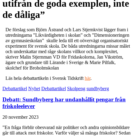
utifrån de goda exemplen, inte
de dåliga”
De förslag som Björn Åstrand och Lars Stjernkvist lägger fram i
utredningarna ”Likvärdigheten i skolan” och ”Dimensioneringen
av gymnasieskolan” skulle leda till ett oövervägt organisatoriskt
experiment för svensk skola. De båda utredningarna missar målet
och underskattar med råge skolans villkor och komplexitet,
skriver Malin Stjernman VD för Fridaskolorna, Jan Vikström,
ägare och grundare till Lärande i Sverige & Marie Pilfalk,
skolchef för Broholmskolan
Läs hela debattartikeln i Svensk Tidskrift
här
.
Debattartikel
Nyhet
Debattartikel
Skolpeng
sundbyberg
Debatt: Sundbyberg har undanhållit pengar från
friskoleelever
20 november 2023
”En fråga förblir obesvarad när politiker och andra opinionsbildare
går till attack mot friskolor. Varför väljer så många friskolor? Sedan