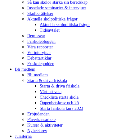
Så kan skolor stärka sin beredskap
Inspelade seminarier & intervjuer
Skolberättelser
Aktuella skolpolitiska frågor
Aktuella skolpolitiska frågor
Tidöavtalet
Remissvar
Friskolebloggen
Våra rapporter
Vd intervjuar
Debattartiklar
Friskolepodden
Bli medlem
Bli medlem
Starta & driva friskola
Starta & driva friskola
Värt att veta
Checklista starta skola
Öppenhetskrav och kö
Starta friskola kurs 2023
Erbjudanden
Påverkansarbete
Kurser & aktiviteter
Nyhetsbrev
Juristerna