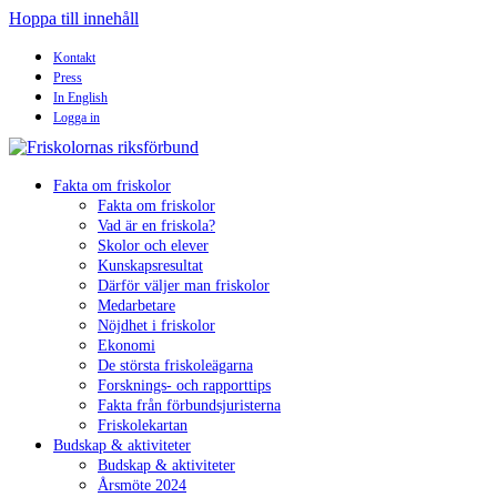
Hoppa till innehåll
Kontakt
Press
In English
Logga in
Fakta om friskolor
Fakta om friskolor
Vad är en friskola?
Skolor och elever
Kunskapsresultat
Därför väljer man friskolor
Medarbetare
Nöjdhet i friskolor
Ekonomi
De största friskoleägarna
Forsknings- och rapporttips
Fakta från förbundsjuristerna
Friskolekartan
Budskap & aktiviteter
Budskap & aktiviteter
Årsmöte 2024