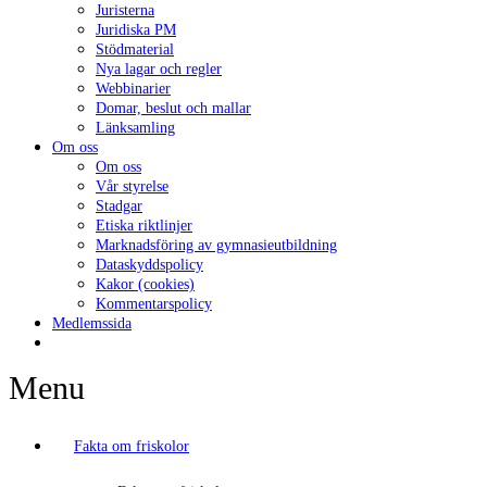
Juristerna
Juridiska PM
Stödmaterial
Nya lagar och regler
Webbinarier
Domar, beslut och mallar
Länksamling
Om oss
Om oss
Vår styrelse
Stadgar
Etiska riktlinjer
Marknadsföring av gymnasieutbildning
Dataskyddspolicy
Kakor (cookies)
Kommentarspolicy
Medlemssida
Menu
Fakta om friskolor