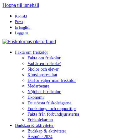
Hoppa till innehåll
Kontakt
Press
In English
Logga in
Fakta om friskolor
Fakta om friskolor
Vad är en friskola?
Skolor och elever
Kunskapsresultat
Därför väljer man friskolor
Medarbetare
Nöjdhet i friskolor
Ekonomi
De största friskoleägarna
Forsknings- och rapporttips
Fakta från förbundsjuristerna
Friskolekartan
Budskap & aktiviteter
Budskap & aktiviteter
Årsmöte 2024