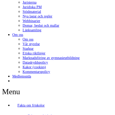
Juristerna
Juridiska PM
Stödmaterial
Nya lagar och regler
Webbinarier
Domar, beslut och mallar
Länksamling
Om oss
Om oss
Vår styrelse
Stadgar
Etiska riktlinjer
Marknadsföring av gymnasieutbildning
Dataskyddspolicy
Kakor (cookies)
Kommentarspolicy
Medlemssida
Menu
Fakta om friskolor