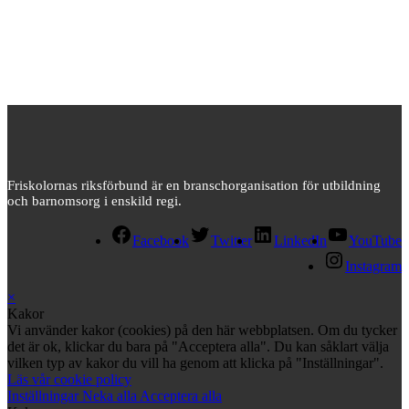
Friskolornas riksförbund är en branschorganisation för utbildning
och barnomsorg i enskild regi.
Facebook
Twitter
LinkedIn
YouTube
Instagram
×
Kakor
Vi använder kakor (cookies) på den här webbplatsen. Om du tycker
det är ok, klickar du bara på "Acceptera alla". Du kan såklart välja
vilken typ av kakor du vill ha genom att klicka på "Inställningar".
Läs vår cookie policy
Inställningar
Neka alla
Acceptera alla