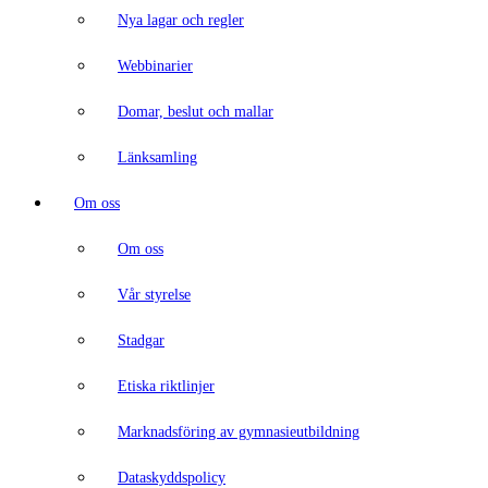
Nya lagar och regler
Webbinarier
Domar, beslut och mallar
Länksamling
Om oss
Om oss
Vår styrelse
Stadgar
Etiska riktlinjer
Marknadsföring av gymnasieutbildning
Dataskyddspolicy