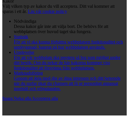
Kakor
Välj vilken typ av kakor du vill acceptera. Ditt val kommer att
sparas i ett år.
Läs vår cookie policy
Nödvändiga
Dessa kakor går inte att välja bort. De behövs för att
webbplatsen över huvud taget ska fungera.
Statistik
För att vi ska kunna förbättra webbplatsen funktionalitet och
uppbyggnad, baserat på hur webbplatsen används.
Upplevelse
För att vår webbplats ska prestera så bra som möjligt under
ditt besök. Om du nekar de här kakorna kommer viss
funktionalitet att försvinna från webbplatsen.
Marknadsföring
Genom att dela med dig av dina intressen och ditt beteende
när du surfar ökar du chansen att få se personligt anpassat
innehåll och erbjudanden.
Spara
Neka alla
Acceptera alla