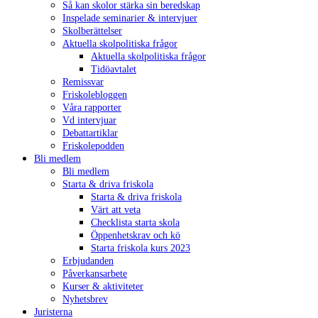
Så kan skolor stärka sin beredskap
Inspelade seminarier & intervjuer
Skolberättelser
Aktuella skolpolitiska frågor
Aktuella skolpolitiska frågor
Tidöavtalet
Remissvar
Friskolebloggen
Våra rapporter
Vd intervjuar
Debattartiklar
Friskolepodden
Bli medlem
Bli medlem
Starta & driva friskola
Starta & driva friskola
Värt att veta
Checklista starta skola
Öppenhetskrav och kö
Starta friskola kurs 2023
Erbjudanden
Påverkansarbete
Kurser & aktiviteter
Nyhetsbrev
Juristerna