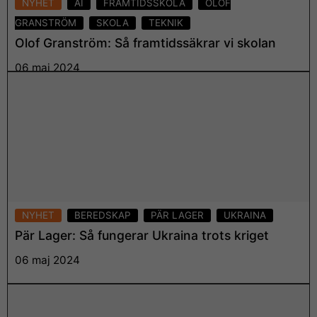
NYHET
AI
FRAMTIDSSKOLA
OLOF
GRANSTRÖM
SKOLA
TEKNIK
Olof Granström: Så framtidssäkrar vi skolan
06 maj 2024
Läs mer
NYHET
BEREDSKAP
PÄR LAGER
UKRAINA
Pär Lager: Så fungerar Ukraina trots kriget
06 maj 2024
Läs mer