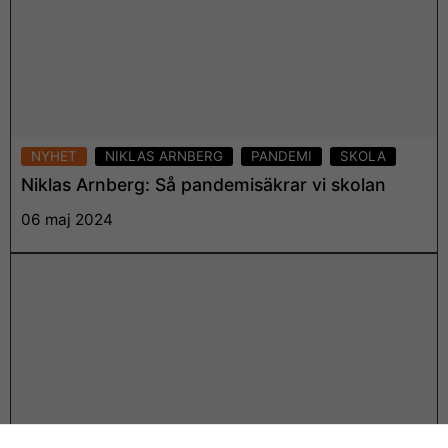
NYHET
NIKLAS ARNBERG
PANDEMI
SKOLA
Niklas Arnberg: Så pandemisäkrar vi skolan
06 maj 2024
Läs mer