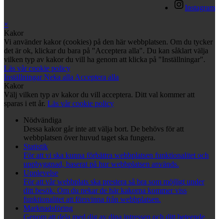
Instagram
×
Kakor
Vi använder kakor (cookies) på den här webbplatsen. Om du tycker
det är ok, klickar du bara på "Acceptera alla". Du kan såklart välja
vilken typ av kakor du vill ha genom att klicka på "Inställningar".
Läs vår cookie policy
Inställningar
Neka alla
Acceptera alla
Kakor
Välj vilken typ av kakor du vill acceptera. Ditt val kommer att
sparas i ett år.
Läs vår cookie policy
Nödvändiga
Dessa kakor går inte att välja bort. De behövs för att
webbplatsen över huvud taget ska fungera.
Statistik
För att vi ska kunna förbättra webbplatsen funktionalitet och
uppbyggnad, baserat på hur webbplatsen används.
Upplevelse
För att vår webbplats ska prestera så bra som möjligt under
ditt besök. Om du nekar de här kakorna kommer viss
funktionalitet att försvinna från webbplatsen.
Marknadsföring
Genom att dela med dig av dina intressen och ditt beteende