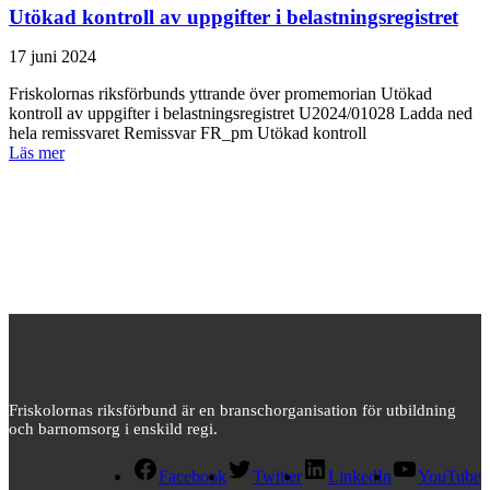
Utökad kontroll av uppgifter i belastningsregistret
17 juni 2024
Friskolornas riksförbunds yttrande över promemorian Utökad
kontroll av uppgifter i belastningsregistret U2024/01028 Ladda ned
hela remissvaret Remissvar FR_pm Utökad kontroll
Läs mer
Friskolornas riksförbund är en branschorganisation för utbildning
och barnomsorg i enskild regi.
Facebook
Twitter
LinkedIn
YouTube