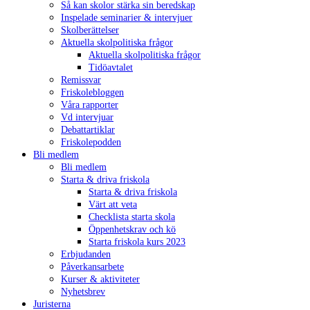
Så kan skolor stärka sin beredskap
Inspelade seminarier & intervjuer
Skolberättelser
Aktuella skolpolitiska frågor
Aktuella skolpolitiska frågor
Tidöavtalet
Remissvar
Friskolebloggen
Våra rapporter
Vd intervjuar
Debattartiklar
Friskolepodden
Bli medlem
Bli medlem
Starta & driva friskola
Starta & driva friskola
Värt att veta
Checklista starta skola
Öppenhetskrav och kö
Starta friskola kurs 2023
Erbjudanden
Påverkansarbete
Kurser & aktiviteter
Nyhetsbrev
Juristerna