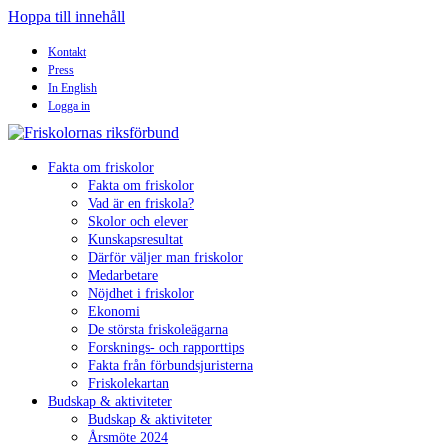
Hoppa till innehåll
Kontakt
Press
In English
Logga in
Fakta om friskolor
Fakta om friskolor
Vad är en friskola?
Skolor och elever
Kunskapsresultat
Därför väljer man friskolor
Medarbetare
Nöjdhet i friskolor
Ekonomi
De största friskoleägarna
Forsknings- och rapporttips
Fakta från förbundsjuristerna
Friskolekartan
Budskap & aktiviteter
Budskap & aktiviteter
Årsmöte 2024