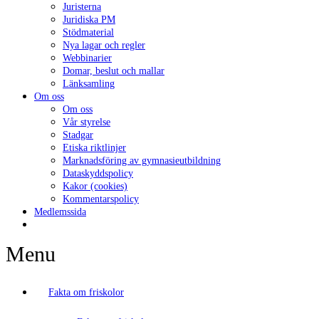
Juristerna
Juridiska PM
Stödmaterial
Nya lagar och regler
Webbinarier
Domar, beslut och mallar
Länksamling
Om oss
Om oss
Vår styrelse
Stadgar
Etiska riktlinjer
Marknadsföring av gymnasieutbildning
Dataskyddspolicy
Kakor (cookies)
Kommentarspolicy
Medlemssida
Menu
Fakta om friskolor