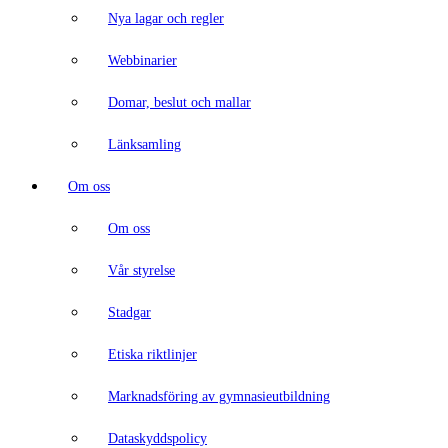
Nya lagar och regler
Webbinarier
Domar, beslut och mallar
Länksamling
Om oss
Om oss
Vår styrelse
Stadgar
Etiska riktlinjer
Marknadsföring av gymnasieutbildning
Dataskyddspolicy