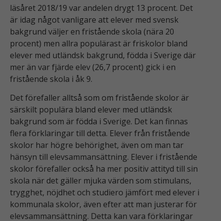
läsåret 2018/19 var andelen drygt 13 procent. Det
är idag något vanligare att elever med svensk
bakgrund väljer en fristående skola (nära 20
procent) men allra populärast är friskolor bland
elever med utländsk bakgrund, födda i Sverige där
mer än var fjärde elev (26,7 procent) gick i en
fristående skola i åk 9.
Det förefaller alltså som om fristående skolor är
särskilt populära bland elever med utländsk
bakgrund som är födda i Sverige. Det kan finnas
flera förklaringar till detta. Elever från fristående
skolor har högre behörighet, även om man tar
hänsyn till elevsammansättning. Elever i fristående
skolor förefaller också ha mer positiv attityd till sin
skola när det gäller mjuka värden som stimulans,
trygghet, nöjdhet och studiero jämfört med elever i
kommunala skolor, även efter att man justerar för
elevsammansättning. Detta kan vara förklaringar