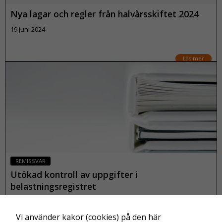
Nya lagar och regler från halvårsskiftet 2024
19 juni 2024
Läs mer
Nödvändiga
Dessa kakor
går inte att
REMISSVAR
välja bort. De
Utökad kontroll av uppgifter i
behövs för
att
belastningsregistret
webbplatsen
17 juni 2024
över huvud
Vi använder kakor (cookies) på den här
taget ska