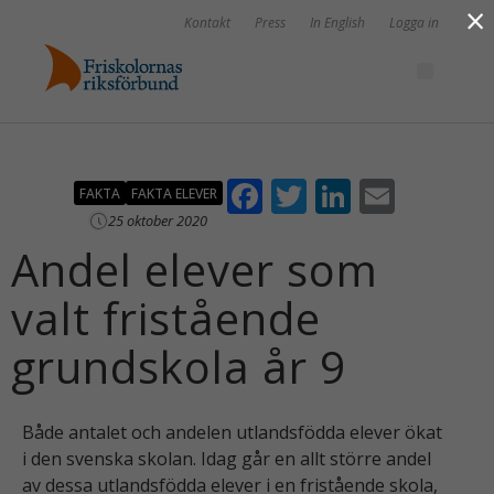
×
Kontakt
Press
In English
Logga in
F
T
Li
E
FAKTA
FAKTA ELEVER
ac
w
n
m
25 oktober 2020
Andel elever som
e
itt
k
ai
b
er
e
l
valt fristående
o
dI
grundskola år 9
o
n
k
Både antalet och andelen utlandsfödda elever ökat
i den svenska skolan. Idag går en allt större andel
av dessa utlandsfödda elever i en fristående skola,