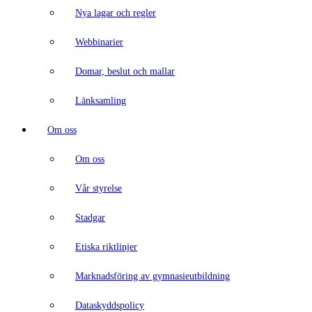
Nya lagar och regler
Webbinarier
Domar, beslut och mallar
Länksamling
Om oss
Om oss
Vår styrelse
Stadgar
Etiska riktlinjer
Marknadsföring av gymnasieutbildning
Dataskyddspolicy