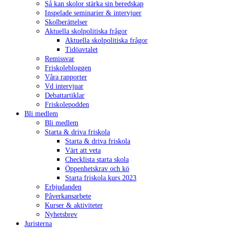
Så kan skolor stärka sin beredskap
Inspelade seminarier & intervjuer
Skolberättelser
Aktuella skolpolitiska frågor
Aktuella skolpolitiska frågor
Tidöavtalet
Remissvar
Friskolebloggen
Våra rapporter
Vd intervjuar
Debattartiklar
Friskolepodden
Bli medlem
Bli medlem
Starta & driva friskola
Starta & driva friskola
Värt att veta
Checklista starta skola
Öppenhetskrav och kö
Starta friskola kurs 2023
Erbjudanden
Påverkansarbete
Kurser & aktiviteter
Nyhetsbrev
Juristerna