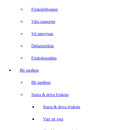
Friskolebloggen
Våra rapporter
Vd intervjuar
Debattartiklar
Friskolepodden
Bli medlem
Bli medlem
Starta & driva friskola
Starta & driva friskola
Värt att veta