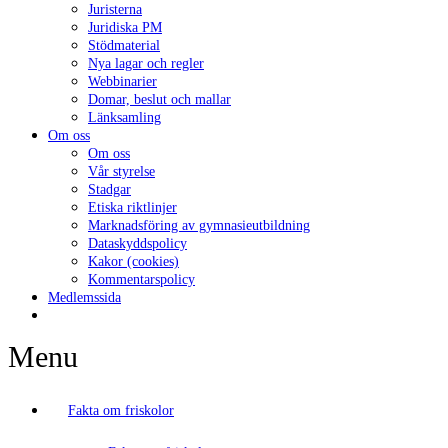
Juristerna
Juridiska PM
Stödmaterial
Nya lagar och regler
Webbinarier
Domar, beslut och mallar
Länksamling
Om oss
Om oss
Vår styrelse
Stadgar
Etiska riktlinjer
Marknadsföring av gymnasieutbildning
Dataskyddspolicy
Kakor (cookies)
Kommentarspolicy
Medlemssida
Menu
Fakta om friskolor