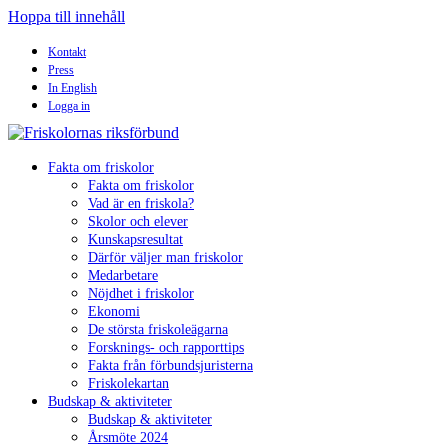
Hoppa till innehåll
Kontakt
Press
In English
Logga in
Fakta om friskolor
Fakta om friskolor
Vad är en friskola?
Skolor och elever
Kunskapsresultat
Därför väljer man friskolor
Medarbetare
Nöjdhet i friskolor
Ekonomi
De största friskoleägarna
Forsknings- och rapporttips
Fakta från förbundsjuristerna
Friskolekartan
Budskap & aktiviteter
Budskap & aktiviteter
Årsmöte 2024