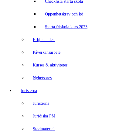
Checklista starta skola
Öppenhetskrav och kö
Starta friskola kurs 2023
Erbjudanden
Påverkansarbete
Kurser & aktiviteter
Nyhetsbrev
Juristerna
Juristerna
Juridiska PM
Stödmaterial