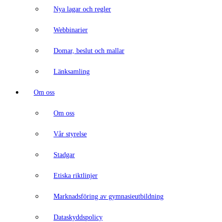
Nya lagar och regler
Webbinarier
Domar, beslut och mallar
Länksamling
Om oss
Om oss
Vår styrelse
Stadgar
Etiska riktlinjer
Marknadsföring av gymnasieutbildning
Dataskyddspolicy