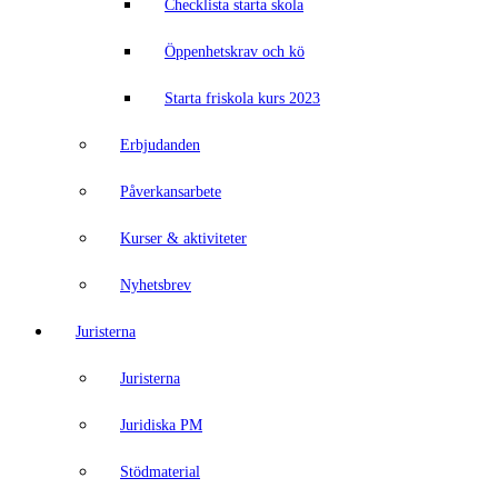
Checklista starta skola
Öppenhetskrav och kö
Starta friskola kurs 2023
Erbjudanden
Påverkansarbete
Kurser & aktiviteter
Nyhetsbrev
Juristerna
Juristerna
Juridiska PM
Stödmaterial