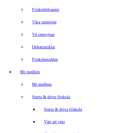
Friskolebloggen
Våra rapporter
Vd intervjuar
Debattartiklar
Friskolepodden
Bli medlem
Bli medlem
Starta & driva friskola
Starta & driva friskola
Värt att veta