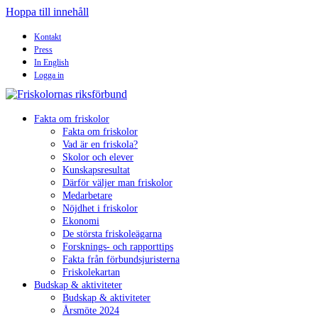
Hoppa till innehåll
Kontakt
Press
In English
Logga in
Fakta om friskolor
Fakta om friskolor
Vad är en friskola?
Skolor och elever
Kunskapsresultat
Därför väljer man friskolor
Medarbetare
Nöjdhet i friskolor
Ekonomi
De största friskoleägarna
Forsknings- och rapporttips
Fakta från förbundsjuristerna
Friskolekartan
Budskap & aktiviteter
Budskap & aktiviteter
Årsmöte 2024