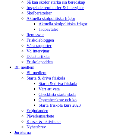
Så kan skolor stärka sin beredskap
Inspelade seminarier & intervjuer
Skolberättelser
Aktuella skolpolitiska frågor
Aktuella skolpolitiska frågor
Tidöavtalet
Remissvar
Friskolebloggen
Våra rapporter
Vd intervjuar
Debattartiklar
Friskolepodden
Bli medlem
Bli medlem
Starta & driva friskola
Starta & driva friskola
Värt att veta
Checklista starta skola
Öppenhetskrav och kö
Starta friskola kurs 2023
Erbjudanden
Påverkansarbete
Kurser & aktiviteter
Nyhetsbrev
Juristerna