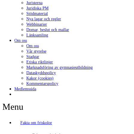
Juristerna
Juridiska PM
Stödmaterial
Nya lagar och regler
Webbinarier
Domar, beslut och mallar
Länksamling
Om oss
Om oss
Vår styrelse
Stadgar
Etiska riktlinjer
Marknadsföring av gymnasieutbildning
Dataskyddspolicy
Kakor (cookies)
Kommentarspolicy
Medlemssida
Menu
Fakta om friskolor