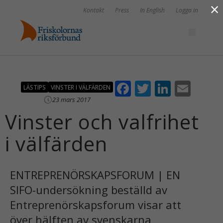
×
Kontakt
Press
In English
Logga in
F
T
Li
E
LÄSTIPS
VINSTER I VÄLFÄRDEN
ac
w
n
m
23 mars 2017
Vinster och valfrihet
e
itt
k
ai
b
er
e
l
i välfärden
o
dI
o
n
ENTREPRENÖRSKAPSFORUM | EN
k
SIFO-undersökning beställd av
Entreprenörskapsforum visar att
över hälften av svenskarna