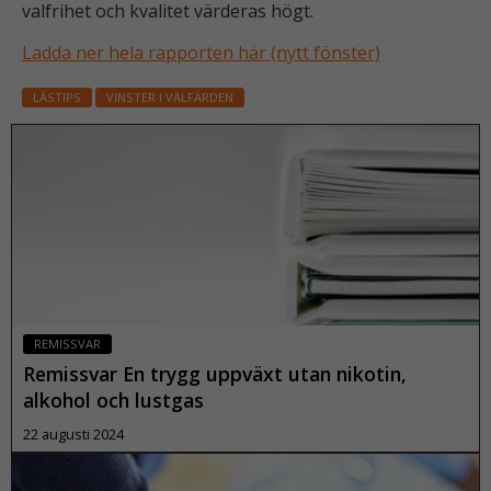
valfrihet och kvalitet värderas högt.
Ladda ner hela rapporten här (nytt fönster)
LÄSTIPS
VINSTER I VÄLFÄRDEN
REMISSVAR
Remissvar En trygg uppväxt utan nikotin,
alkohol och lustgas
22 augusti 2024