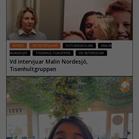
NYHET
VD INTERVJUAR
FUTURASKOLAN
MALIN
NORDESJÖ
TISENHULTGRUPPEN
VD INTERVJUAR
Vd intervjuar Malin Nordesjö,
Tisenhultgruppen
19 februari 2024
Läs mer