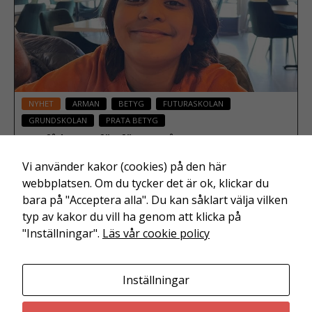
NYHET
ARMAN
BETYG
FUTURASKOLAN
GRUNDSKOLAN
PRATA BETYG
Att få betyg för första gången
31 maj 2023
Vi använder kakor (cookies) på den här
webbplatsen. Om du tycker det är ok, klickar du
bara på "Acceptera alla". Du kan såklart välja vilken
Läs mer
typ av kakor du vill ha genom att klicka på
"Inställningar".
Läs vår cookie policy
Inställningar
Friskolornas riksförbund är en branschorganisation för
utbildning och barnomsorg i enskild regi.