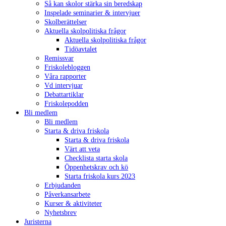
Så kan skolor stärka sin beredskap
Inspelade seminarier & intervjuer
Skolberättelser
Aktuella skolpolitiska frågor
Aktuella skolpolitiska frågor
Tidöavtalet
Remissvar
Friskolebloggen
Våra rapporter
Vd intervjuar
Debattartiklar
Friskolepodden
Bli medlem
Bli medlem
Starta & driva friskola
Starta & driva friskola
Värt att veta
Checklista starta skola
Öppenhetskrav och kö
Starta friskola kurs 2023
Erbjudanden
Påverkansarbete
Kurser & aktiviteter
Nyhetsbrev
Juristerna