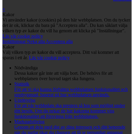
×
Kakor
Vi använder kakor (cookies) på den här webbplatsen. Om du tycker
det är ok, klickar du bara på "Acceptera alla". Du kan såklart välja
vilken typ av kakor du vill ha genom att klicka på "Inställningar".
Läs vår cookie policy
Inställningar
Neka alla
Acceptera alla
Kakor
Välj vilken typ av kakor du vill acceptera. Ditt val kommer att
sparas i ett år.
Läs vår cookie policy
Nödvändiga
Dessa kakor går inte att välja bort. De behövs för att
webbplatsen över huvud taget ska fungera.
Statistik
För att vi ska kunna förbättra webbplatsen funktionalitet och
uppbyggnad, baserat på hur webbplatsen används.
Upplevelse
För att vår webbplats ska prestera så bra som möjligt under
ditt besök. Om du nekar de här kakorna kommer viss
funktionalitet att försvinna från webbplatsen.
Marknadsföring
Genom att dela med dig av dina intressen och ditt beteende
när du surfar ökar du chansen att få se personligt anpassat