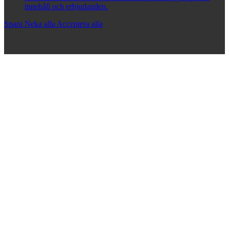
innehåll och erbjudanden.
Spara
Neka alla
Acceptera alla