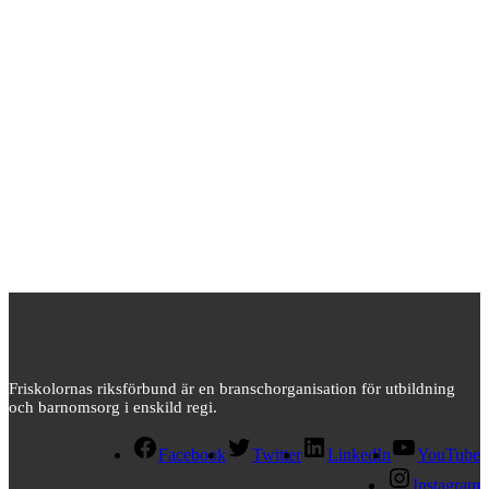
Friskolornas riksförbund är en branschorganisation för utbildning
och barnomsorg i enskild regi.
Facebook
Twitter
LinkedIn
YouTube
Instagram