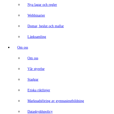
Nya lagar och regler
Webbinarier
Domar, beslut och mallar
Länksamling
Om oss
Om oss
Vår styrelse
Stadgar
Etiska riktlinjer
Marknadsföring av gymnasieutbildning
Dataskyddspolicy