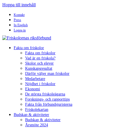
Hoppa till innehåll
Kontakt
Press
In English
Logga in
Fakta om friskolor
Fakta om friskolor
Vad är en friskola?
Skolor och elever
Kunskapsresultat
Därför väljer man friskolor
Medarbetare
Nöjdhet i friskolor
Ekonomi
De största friskoleägarna
Forsknings- och rapporttips
Fakta från förbundsjuristerna
Friskolekartan
Budskap & aktiviteter
Budskap & aktiviteter
Årsmöte 2024