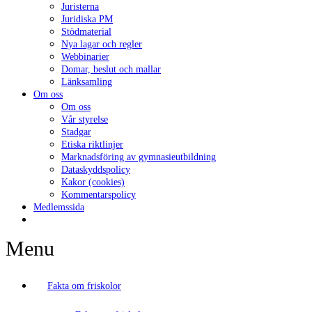
Juristerna
Juridiska PM
Stödmaterial
Nya lagar och regler
Webbinarier
Domar, beslut och mallar
Länksamling
Om oss
Om oss
Vår styrelse
Stadgar
Etiska riktlinjer
Marknadsföring av gymnasieutbildning
Dataskyddspolicy
Kakor (cookies)
Kommentarspolicy
Medlemssida
Menu
Fakta om friskolor