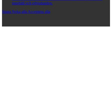
innehåll och erbjudanden.
Spara
Neka alla
Acceptera alla