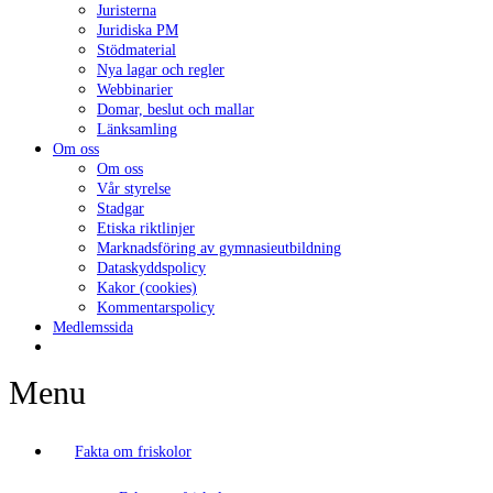
Juristerna
Juridiska PM
Stödmaterial
Nya lagar och regler
Webbinarier
Domar, beslut och mallar
Länksamling
Om oss
Om oss
Vår styrelse
Stadgar
Etiska riktlinjer
Marknadsföring av gymnasieutbildning
Dataskyddspolicy
Kakor (cookies)
Kommentarspolicy
Medlemssida
Menu
Fakta om friskolor