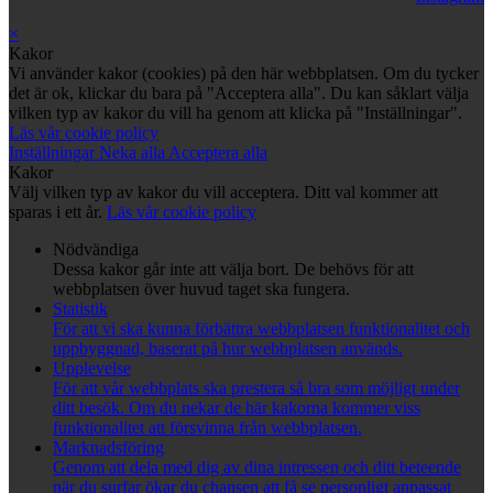
×
Kakor
Vi använder kakor (cookies) på den här webbplatsen. Om du tycker
det är ok, klickar du bara på "Acceptera alla". Du kan såklart välja
vilken typ av kakor du vill ha genom att klicka på "Inställningar".
Läs vår cookie policy
Inställningar
Neka alla
Acceptera alla
Kakor
Välj vilken typ av kakor du vill acceptera. Ditt val kommer att
sparas i ett år.
Läs vår cookie policy
Nödvändiga
Dessa kakor går inte att välja bort. De behövs för att
webbplatsen över huvud taget ska fungera.
Statistik
För att vi ska kunna förbättra webbplatsen funktionalitet och
uppbyggnad, baserat på hur webbplatsen används.
Upplevelse
För att vår webbplats ska prestera så bra som möjligt under
ditt besök. Om du nekar de här kakorna kommer viss
funktionalitet att försvinna från webbplatsen.
Marknadsföring
Genom att dela med dig av dina intressen och ditt beteende
när du surfar ökar du chansen att få se personligt anpassat