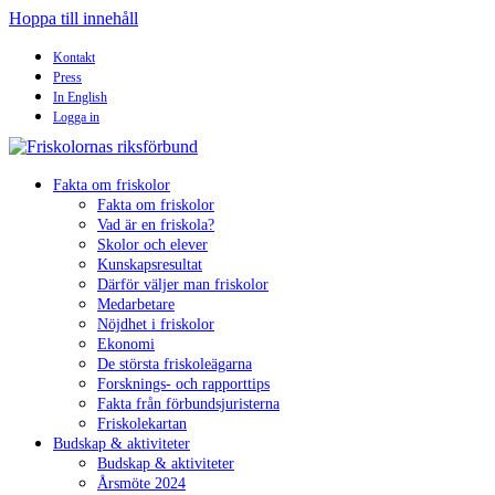
Hoppa till innehåll
Kontakt
Press
In English
Logga in
Fakta om friskolor
Fakta om friskolor
Vad är en friskola?
Skolor och elever
Kunskapsresultat
Därför väljer man friskolor
Medarbetare
Nöjdhet i friskolor
Ekonomi
De största friskoleägarna
Forsknings- och rapporttips
Fakta från förbundsjuristerna
Friskolekartan
Budskap & aktiviteter
Budskap & aktiviteter
Årsmöte 2024