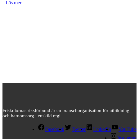
Läs mer
Friskolornas riksförbund är en branschorganisation för utbildning
och barnomsorg i enskild regi.
Facebook
Twitter
LinkedIn
YouTube
Instagram