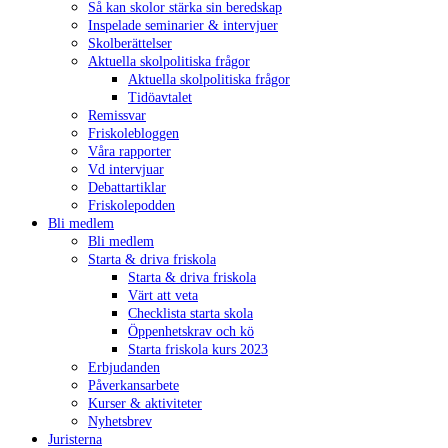
Så kan skolor stärka sin beredskap
Inspelade seminarier & intervjuer
Skolberättelser
Aktuella skolpolitiska frågor
Aktuella skolpolitiska frågor
Tidöavtalet
Remissvar
Friskolebloggen
Våra rapporter
Vd intervjuar
Debattartiklar
Friskolepodden
Bli medlem
Bli medlem
Starta & driva friskola
Starta & driva friskola
Värt att veta
Checklista starta skola
Öppenhetskrav och kö
Starta friskola kurs 2023
Erbjudanden
Påverkansarbete
Kurser & aktiviteter
Nyhetsbrev
Juristerna