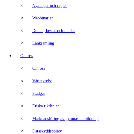
Nya lagar och regler
Webbinarier
Domar, beslut och mallar
Länksamling
Om oss
Om oss
Vår styrelse
Stadgar
Etiska riktlinjer
Marknadsföring av gymnasieutbildning
Dataskyddspolicy