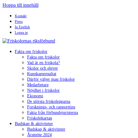
Hoppa till innehåll
Kontakt
Press
In English
Logga in
Fakta om friskolor
Fakta om friskolor
Vad är en friskola?
Skolor och elever
Kunskapsresultat
Därför väljer man friskolor
Medarbetare
Nöjdhet i friskolor
Ekonomi
De största friskoleägarna
Forsknings- och rapporttips
Fakta från förbundsjuristerna
Friskolekartan
Budskap & aktiviteter
Budskap & aktiviteter
Årsmöte 2024