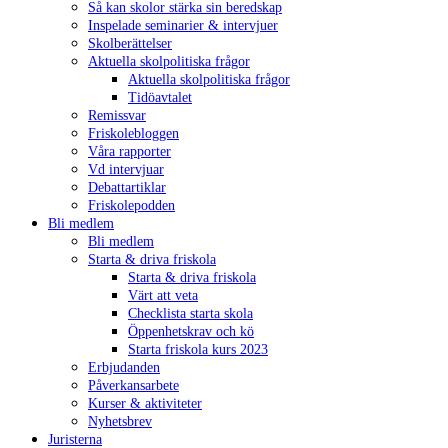
Så kan skolor stärka sin beredskap
Inspelade seminarier & intervjuer
Skolberättelser
Aktuella skolpolitiska frågor
Aktuella skolpolitiska frågor
Tidöavtalet
Remissvar
Friskolebloggen
Våra rapporter
Vd intervjuar
Debattartiklar
Friskolepodden
Bli medlem
Bli medlem
Starta & driva friskola
Starta & driva friskola
Värt att veta
Checklista starta skola
Öppenhetskrav och kö
Starta friskola kurs 2023
Erbjudanden
Påverkansarbete
Kurser & aktiviteter
Nyhetsbrev
Juristerna