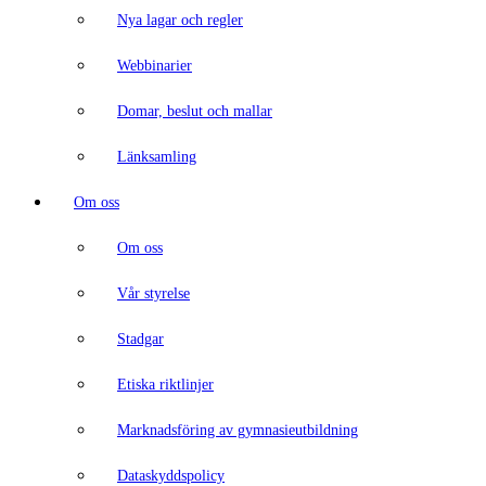
Nya lagar och regler
Webbinarier
Domar, beslut och mallar
Länksamling
Om oss
Om oss
Vår styrelse
Stadgar
Etiska riktlinjer
Marknadsföring av gymnasieutbildning
Dataskyddspolicy