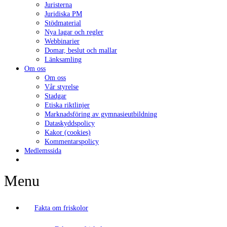
Juristerna
Juridiska PM
Stödmaterial
Nya lagar och regler
Webbinarier
Domar, beslut och mallar
Länksamling
Om oss
Om oss
Vår styrelse
Stadgar
Etiska riktlinjer
Marknadsföring av gymnasieutbildning
Dataskyddspolicy
Kakor (cookies)
Kommentarspolicy
Medlemssida
Menu
Fakta om friskolor