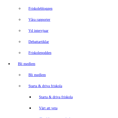
Friskolebloggen
Våra rapporter
Vd intervjuar
Debattartiklar
Friskolepodden
Bli medlem
Bli medlem
Starta & driva friskola
Starta & driva friskola
Värt att veta