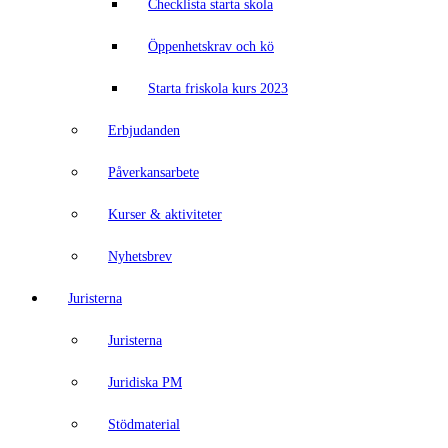
Checklista starta skola
Öppenhetskrav och kö
Starta friskola kurs 2023
Erbjudanden
Påverkansarbete
Kurser & aktiviteter
Nyhetsbrev
Juristerna
Juristerna
Juridiska PM
Stödmaterial