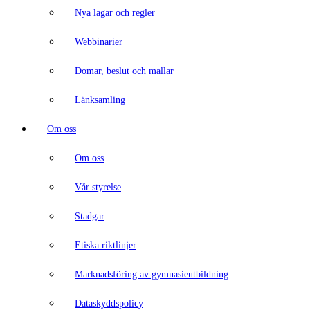
Nya lagar och regler
Webbinarier
Domar, beslut och mallar
Länksamling
Om oss
Om oss
Vår styrelse
Stadgar
Etiska riktlinjer
Marknadsföring av gymnasieutbildning
Dataskyddspolicy