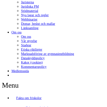
Juristerna
Juridiska PM
Stödmaterial
Nya lagar och regler
Webbinarier
Domar, beslut och mallar
Länksamling
Om oss
Om oss
Vår styrelse
Stadgar
Etiska riktlinjer
Marknadsföring av gymnasieutbildning
Dataskyddspolicy
Kakor (cookies)
Kommentarspolicy
Medlemssida
Menu
Fakta om friskolor