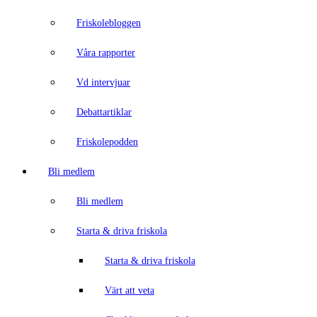
Friskolebloggen
Våra rapporter
Vd intervjuar
Debattartiklar
Friskolepodden
Bli medlem
Bli medlem
Starta & driva friskola
Starta & driva friskola
Värt att veta