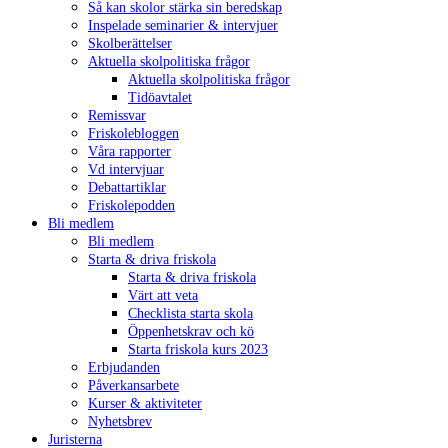
Så kan skolor stärka sin beredskap
Inspelade seminarier & intervjuer
Skolberättelser
Aktuella skolpolitiska frågor
Aktuella skolpolitiska frågor
Tidöavtalet
Remissvar
Friskolebloggen
Våra rapporter
Vd intervjuar
Debattartiklar
Friskolepodden
Bli medlem
Bli medlem
Starta & driva friskola
Starta & driva friskola
Värt att veta
Checklista starta skola
Öppenhetskrav och kö
Starta friskola kurs 2023
Erbjudanden
Påverkansarbete
Kurser & aktiviteter
Nyhetsbrev
Juristerna