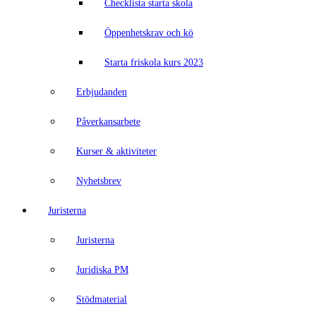
Checklista starta skola
Öppenhetskrav och kö
Starta friskola kurs 2023
Erbjudanden
Påverkansarbete
Kurser & aktiviteter
Nyhetsbrev
Juristerna
Juristerna
Juridiska PM
Stödmaterial