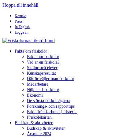
Hoppa till innehåll
Kontakt
Press
In English
Logga in
Fakta om friskolor
Fakta om friskolor
Vad är en friskola?
Skolor och elever
Kunskapsresultat
Därför väljer man friskolor
Medarbetare
Nöjdhet i friskolor
Ekonomi
De största friskoleägarna
Forsknings- och rapporttips
Fakta från förbundsjuristerna
Friskolekartan
Budskap & aktiviteter
Budskap & aktiviteter
Årsmöte 2024