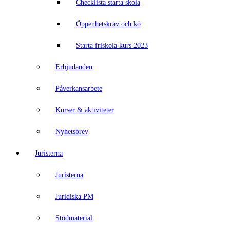
Checklista starta skola
Öppenhetskrav och kö
Starta friskola kurs 2023
Erbjudanden
Påverkansarbete
Kurser & aktiviteter
Nyhetsbrev
Juristerna
Juristerna
Juridiska PM
Stödmaterial