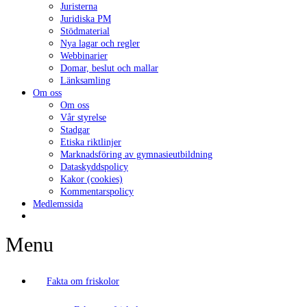
Juristerna
Juridiska PM
Stödmaterial
Nya lagar och regler
Webbinarier
Domar, beslut och mallar
Länksamling
Om oss
Om oss
Vår styrelse
Stadgar
Etiska riktlinjer
Marknadsföring av gymnasieutbildning
Dataskyddspolicy
Kakor (cookies)
Kommentarspolicy
Medlemssida
Menu
Fakta om friskolor