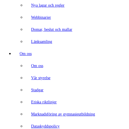
Nya lagar och regler
Webbinarier
Domar, beslut och mallar
Länksamling
Om oss
Om oss
Vår styrelse
Stadgar
Etiska riktlinjer
Marknadsföring av gymnasieutbildning
Dataskyddspolicy