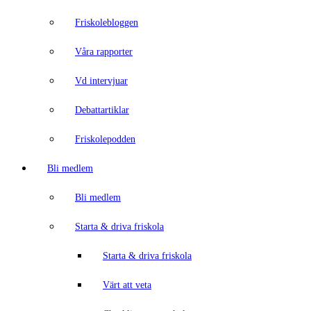
Friskolebloggen
Våra rapporter
Vd intervjuar
Debattartiklar
Friskolepodden
Bli medlem
Bli medlem
Starta & driva friskola
Starta & driva friskola
Värt att veta