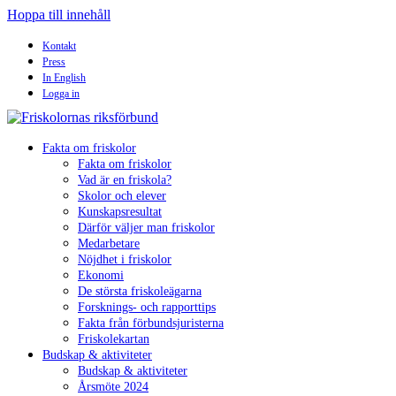
Hoppa till innehåll
Kontakt
Press
In English
Logga in
Fakta om friskolor
Fakta om friskolor
Vad är en friskola?
Skolor och elever
Kunskapsresultat
Därför väljer man friskolor
Medarbetare
Nöjdhet i friskolor
Ekonomi
De största friskoleägarna
Forsknings- och rapporttips
Fakta från förbundsjuristerna
Friskolekartan
Budskap & aktiviteter
Budskap & aktiviteter
Årsmöte 2024