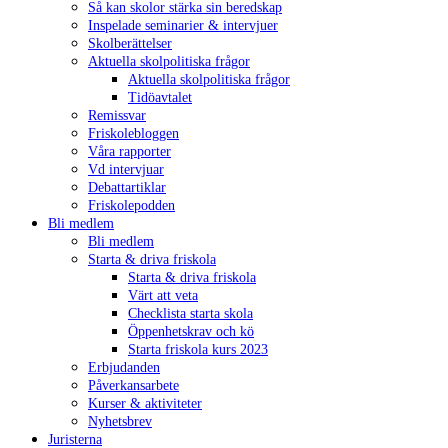
Så kan skolor stärka sin beredskap
Inspelade seminarier & intervjuer
Skolberättelser
Aktuella skolpolitiska frågor
Aktuella skolpolitiska frågor
Tidöavtalet
Remissvar
Friskolebloggen
Våra rapporter
Vd intervjuar
Debattartiklar
Friskolepodden
Bli medlem
Bli medlem
Starta & driva friskola
Starta & driva friskola
Värt att veta
Checklista starta skola
Öppenhetskrav och kö
Starta friskola kurs 2023
Erbjudanden
Påverkansarbete
Kurser & aktiviteter
Nyhetsbrev
Juristerna