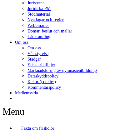
Juristerna
Juridiska PM
Stödmaterial
Nya lagar och regler
Webbinarier
Domar, beslut och mallar
Länksamling
Om oss
Om oss
Vår styrelse
Stadgar
Etiska riktlinjer
Marknadsföring av gymnasieutbildning
Dataskyddspolicy
Kakor (cookies)
Kommentarspolicy
Medlemssida
Menu
Fakta om friskolor