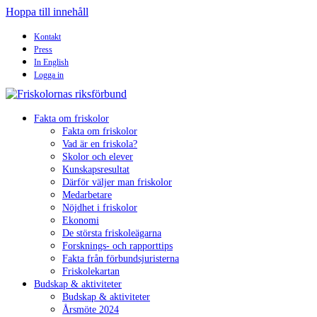
Hoppa till innehåll
Kontakt
Press
In English
Logga in
Fakta om friskolor
Fakta om friskolor
Vad är en friskola?
Skolor och elever
Kunskapsresultat
Därför väljer man friskolor
Medarbetare
Nöjdhet i friskolor
Ekonomi
De största friskoleägarna
Forsknings- och rapporttips
Fakta från förbundsjuristerna
Friskolekartan
Budskap & aktiviteter
Budskap & aktiviteter
Årsmöte 2024