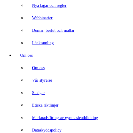
Nya lagar och regler
Webbinarier
Domar, beslut och mallar
Länksamling
Om oss
Om oss
Vår styrelse
Stadgar
Etiska riktlinjer
Marknadsföring av gymnasieutbildning
Dataskyddspolicy