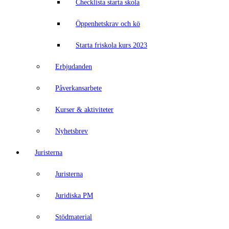
Checklista starta skola
Öppenhetskrav och kö
Starta friskola kurs 2023
Erbjudanden
Påverkansarbete
Kurser & aktiviteter
Nyhetsbrev
Juristerna
Juristerna
Juridiska PM
Stödmaterial