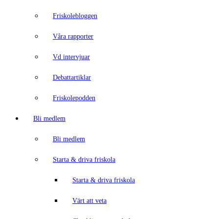
Friskolebloggen
Våra rapporter
Vd intervjuar
Debattartiklar
Friskolepodden
Bli medlem
Bli medlem
Starta & driva friskola
Starta & driva friskola
Värt att veta