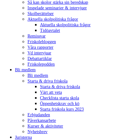
Så kan skolor stärka sin beredskap
Inspelade seminarier & intervjuer
Skolberättelser
Aktuella skolpolitiska frågor
Aktuella skolpolitiska frågor
Tidöavtalet
Remissvar
Friskolebloggen
Våra rapporter
Vd intervjuar
Debattartiklar
Friskolepodden
Bli medlem
Bli medlem
Starta & driva friskola
Starta & driva friskola
Värt att veta
Checklista starta skola
Öppenhetskrav och kö
Starta friskola kurs 2023
Erbjudanden
Påverkansarbete
Kurser & aktiviteter
Nyhetsbrev
Juristerna